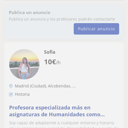
Publica un anuncio
Publica un anuncio y los profesores podrán contactarte
Publicar anuncio
Sofía
10
€
/h
Madrid (Ciudad), Alcobendas, ...
Historia
Profesora especializada más en
asignaturas de Humanidades como
Historia, Lengua Castellana, Inglés, Latín,
Soy capaz de adaptarme a cualquier entorno y horario,
Geografía, etc.