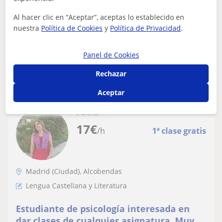
Soy filóloga y periodista, tengo experiencia desde hace
niveles, presencial y online
más de 15 años en enseñar español a extranjeros, en
Al hacer clic en “Aceptar”, aceptas lo establecido en
todos los niveles. Hacemos hinc...
nuestra
Política de Cookies
y
Política de Privacidad
.
Panel de Cookies
ver más
Contactar
Rechazar
Aceptar
Paula
17
€
/h
1ª clase gratis
Madrid (Ciudad), Alcobendas
Lengua Castellana y Literatura
Estudiante de psicología interesada en
dar clases de cualquier asignatura. Muy