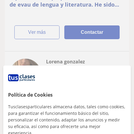
de evau de lengua y literatura. He sido
corrector muchos anos
ver más
Contactar
Lorena gonzalez
15
€
/h
Política de Cookies
Madrid Capital, Alcobendas
Lengua Castellana y Literatura
Tusclasesparticulares almacena datos, tales como cookies,
para garantizar el funcionamiento básico del sitio,
Filóloga hispánica da clases de español
personalizar el contenido, adaptar los anuncios y medir
para extranjeros y a estudiantes de
su eficacia, así como para ofrecerte una mejor
experiencia.
lengua española y literatura. Todos los