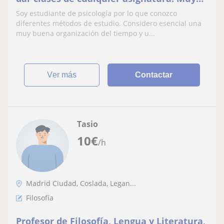
buen nivel de inglés
Soy estudiante de psicología por lo que conozco
diferentes métodos de estudio. Considero esencial una
muy buena organización del tiempo y u...
ver más
Contactar
Tasio
10
€
/h
Madrid Ciudad, Coslada, Legan...
Filosofía
Profesor de Filosofía, Lengua y Literatura,