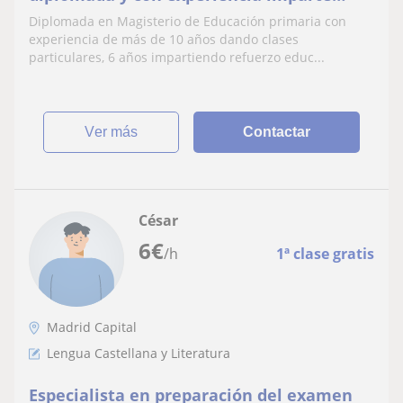
clase a niños de 3 años a 14 de todas las
Diplomada en Magisterio de Educación primaria con
materias de primaria
experiencia de más de 10 años dando clases
particulares, 6 años impartiendo refuerzo educ...
ver más
Contactar
César
6
€
/h
1ª clase gratis
Madrid Capital
Lengua Castellana y Literatura
Especialista en preparación del examen