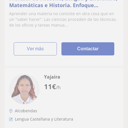
Matemáticas e Historia. Enfoque
orientado a bajar los conocimientos a
Aprender una materia no consiste en otra cosa que en
tierra
un "saber hacer". Las ciencias proceden de las técnicas,
de los oficios y tareas manua...
ver más
Contactar
Yajaira
11
€
/h
Alcobendas
Lengua Castellana y Literatura