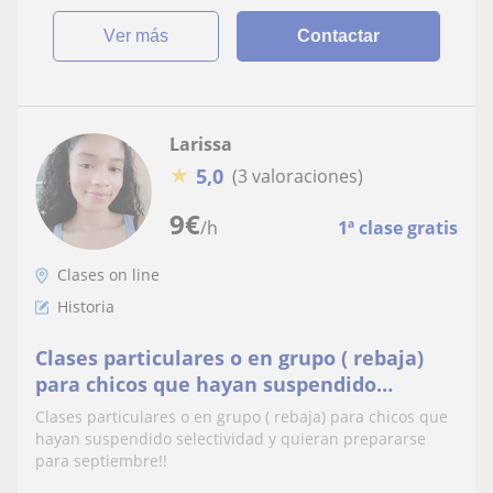
ver más
Contactar
Larissa
★
5,0
(3 valoraciones)
9
€
/h
1ª clase gratis
Clases on line
Historia
Clases particulares o en grupo ( rebaja)
para chicos que hayan suspendido
selectividad y quieran prepararse para
Clases particulares o en grupo ( rebaja) para chicos que
septiembre
hayan suspendido selectividad y quieran prepararse
para septiembre!!