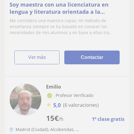
Soy maestra con una licenciatura en
lengua y literatura orientada a la
educación.
Me considero una maestra capaz, mi método de
enseñanza siempre se ha basado en conocer las
necesidades de mis alumnos y en base a ellas tra...
ver más
Contactar
Emilio
Profesor Verificado
★
5,0
(6 valoraciones)
15
€
/h
1ª clase gratis
Madrid (Ciudad), Alcobendas, ...