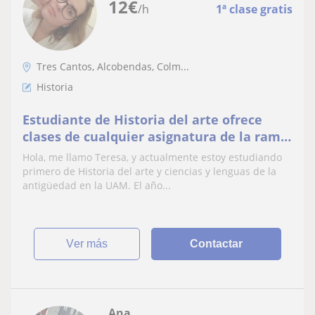
12
€
/h
1ª clase gratis
Tres Cantos, Alcobendas, Colm...
Historia
Estudiante de Historia del arte ofrece
clases de cualquier asignatura de la rama
de humanidades. Además de clases de
Hola, me llamo Teresa, y actualmente estoy estudiando
inglés o francés, conversación o lo que sea
primero de Historia del arte y ciencias y lenguas de la
necesario
antigüedad en la UAM. El año...
ver más
Contactar
Ana