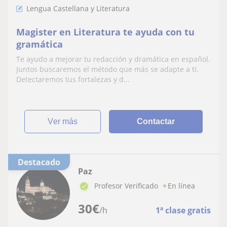
Lengua Castellana y Literatura
Magister en Literatura te ayuda con tu
gramática
Te ayudo a mejorar tu redacción y dramática en español.
Juntos buscaremos el método que más se adapte a ti.
Detectaremos tus fortalezas y d...
ver más
Contactar
Destacado
Paz
Profesor Verificado
En línea
30
€
/h
1ª clase gratis