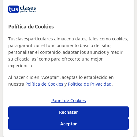
Política de Cookies
Alberto
15
€
Tusclasesparticulares almacena datos, tales como cookies,
/h
1ª clase gratis
para garantizar el funcionamiento básico del sitio,
personalizar el contenido, adaptar los anuncios y medir
su eficacia, así como para ofrecerte una mejor
experiencia.
Los Barrios
Historia
Al hacer clic en “Aceptar”, aceptas lo establecido en
nuestra
Política de Cookies
y
Política de Privacidad
.
Se da clases particulares presenciales y
apoyo escolar en todas las asignaturas
Panel de Cookies
Se da clases particulares presenciales y apoyo escolar en
todas las asignaturas.
Rechazar
Aceptar
ver más
Contactar