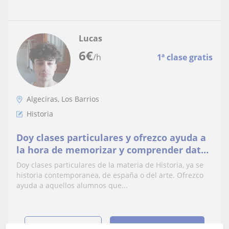
Lucas
6
€
/h
1ª clase gratis
Algeciras, Los Barrios
Historia
Doy clases particulares y ofrezco ayuda a
la hora de memorizar y comprender datos
sobre la materia que se me ofrece
Doy clases particulares de la materia de Historia, ya se
historia contemporanea, de españa o del arte. Ofrezco
ayuda a aquellos alumnos que...
ver más
Contactar