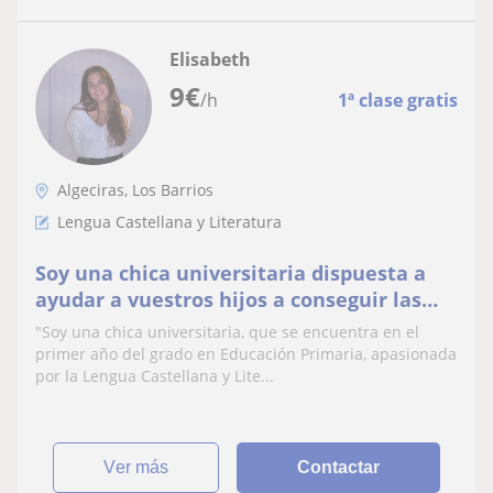
Elisabeth
9
€
/h
1ª clase gratis
Algeciras, Los Barrios
Lengua Castellana y Literatura
Soy una chica universitaria dispuesta a
ayudar a vuestros hijos a conseguir las
notas que tanto desean, con dedicación y
"Soy una chica universitaria, que se encuentra en el
esfuerzo
primer año del grado en Educación Primaria, apasionada
por la Lengua Castellana y Lite...
ver más
Contactar