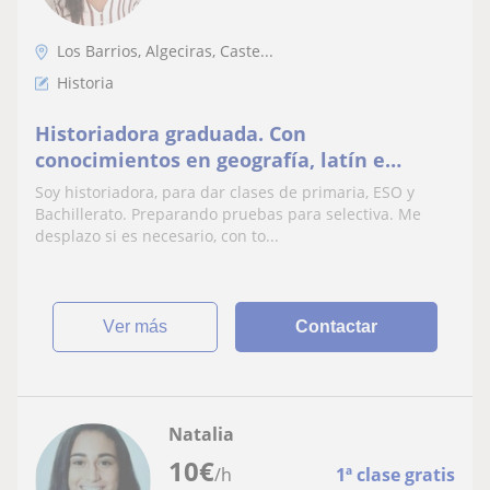
Los Barrios, Algeciras, Caste...
Historia
Historiadora graduada. Con
conocimientos en geografía, latín e
informática. Enseño técnicas de estudio
Soy historiadora, para dar clases de primaria, ESO y
Bachillerato. Preparando pruebas para selectiva. Me
desplazo si es necesario, con to...
ver más
Contactar
Natalia
10
€
/h
1ª clase gratis