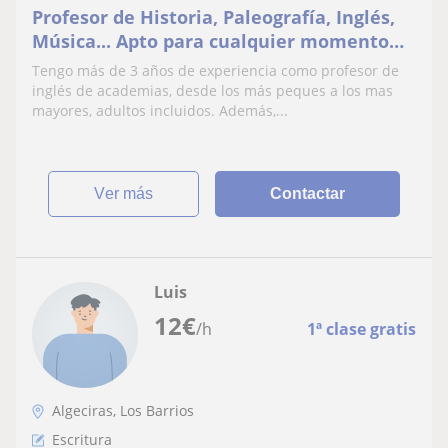
Profesor de Historia, Paleografía, Inglés,
Música... Apto para cualquier momento
del ciclo escolar, universitario o de vida
Tengo más de 3 años de experiencia como profesor de
inglés de academias, desde los más peques a los mas
mayores, adultos incluidos. Además,...
ver más
Contactar
Luis
12
€
/h
1ª clase gratis
Algeciras, Los Barrios
Escritura