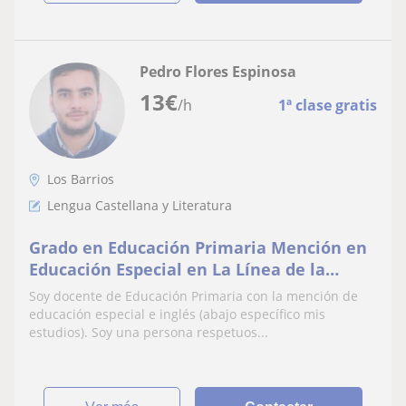
Pedro Flores Espinosa
13
€
/h
1ª clase gratis
Los Barrios
Lengua Castellana y Literatura
Grado en Educación Primaria Mención en
Educación Especial en La Línea de la
Concepción (Cádiz
Soy docente de Educación Primaria con la mención de
educación especial e inglés (abajo específico mis
estudios). Soy una persona respetuos...