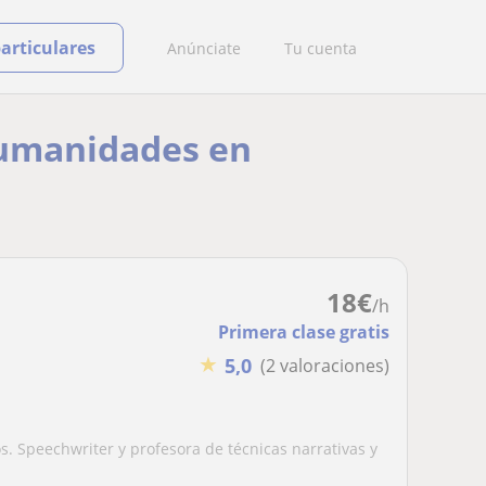
particulares
Anúnciate
Tu cuenta
 humanidades en
18
€
/h
Primera clase gratis
★
5,0
(2 valoraciones)
os. Speechwriter y profesora de técnicas narrativas y