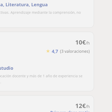
ia, Literatura, Lengua
ctivas. Aprendizaje mediante la comprensión, no
10
€
/h
★
4,7
(3 valoraciones)
studio
vocación docente y más de 1 año de experiencia se
.
12
€
/h