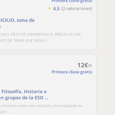
Primera clase gratis
★
4,5
(2 valoraciones)
CILIO, zona de
s
CHOS AÑOS DE EXPERIENCIA.EL PRECIO ES POR
TE DE TENER QUE DEDICA...
12
€
/h
Primera clase gratis
Filosofía, Historia e
en grupos de la ESO y
a docencia como una vocación y he trabajado en
de r...