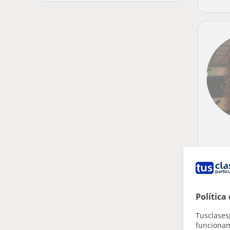
Política
Tusclases
funcionami