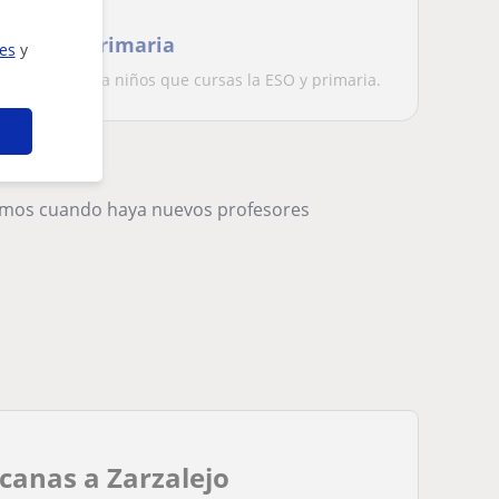
e todas las
 la ESO y primaria
ies
y
asignaturas ora niños que cursas la ESO y primaria.
remos cuando haya nuevos profesores
canas a Zarzalejo