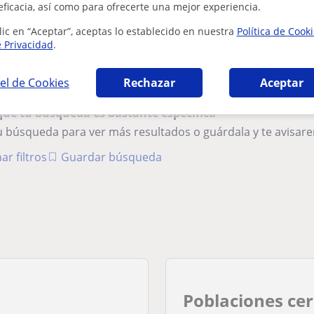
eficacia, así como para ofrecerte una mejor experiencia.
Profesor de clases particulares d
asignaturas ora niños que cursas
lic en “Aceptar”, aceptas lo establecido en nuestra
Política de Cook
e Privacidad
.
Profesor de clases particulares de todas las 
el de Cookies
Rechazar
Aceptar
que tu búsqueda es bastante especifica
tu búsqueda para ver más resultados o guárdala y te avisa
ar filtros
Guardar búsqueda
Poblaciones cer