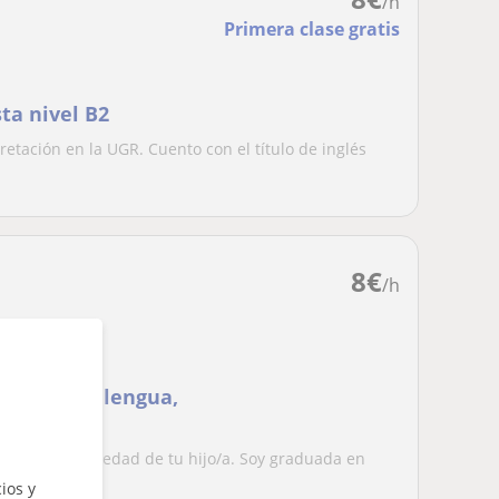
/h
Primera clase gratis
sta nivel B2
retación en la UGR. Cuento con el título de inglés
8
€
/h
 biología, lengua,
r materia!
los horarios y edad de tu hijo/a. Soy graduada en
..
ios y