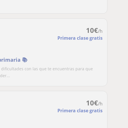
10
€
/h
Primera clase gratis
primaria 📚
 dificultades con las que te encuentras para que
er...
10
€
/h
Primera clase gratis