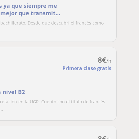
és ya que siempre me
 mejor que transmitir
lo!
bachillerato. Desde que descubrí el francés como
8
€
/h
Primera clase gratis
a nivel B2
retación en la UGR. Cuento con el título de francés
..
8
€