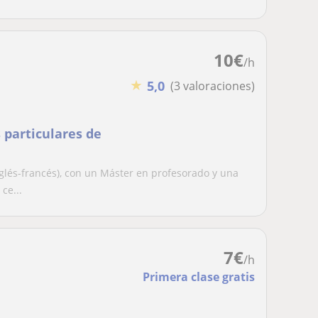
10
€
/h
★
5,0
(3 valoraciones)
 particulares de
glés-francés), con un Máster en profesorado y una
ce...
7
€
/h
Primera clase gratis