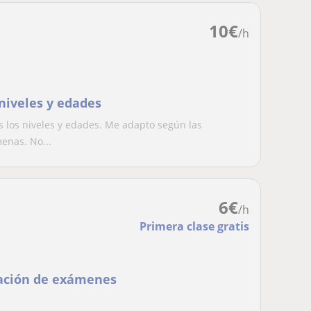
10
€
/h
 niveles y edades
s los niveles y edades. Me adapto según las
enas. No...
6
€
/h
Primera clase gratis
ración de exámenes