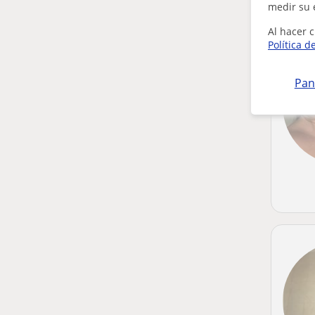
medir su 
Al hacer c
Política d
Pan