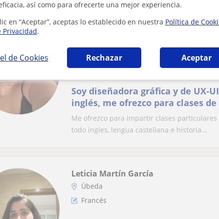
eficacia, así como para ofrecerte una mejor experiencia.
lic en “Aceptar”, aceptas lo establecido en nuestra
Política de Cook
e Privacidad
.
Laura
Mengíbar, Bailén, Cazalilla, ...
el de Cookies
Rechazar
Aceptar
Inglés
Soy diseñadora gráfica y de UX-UI
inglés, me ofrezco para clases de
todas las materias
Me ofrezco para impartir clases particulares
todo ingles, lengua castellana e historia...
Leticia Martín García
Úbeda
Francés