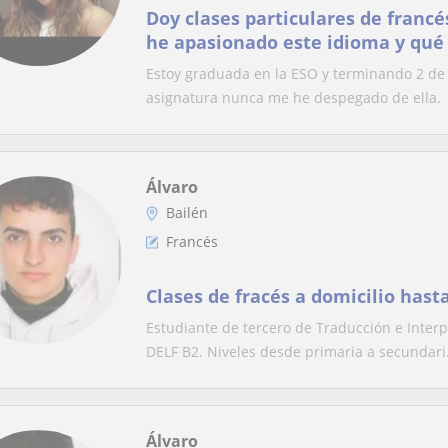
Doy clases particulares de franc
he apasionado este idioma y qué
las buenas vibras que da estudiar
Estoy graduada en la ESO y terminando 2 de 
asignatura nunca me he despegado de ella.
Álvaro
Bailén
Francés
Clases de fracés a domicilio hast
Estudiante de tercero de Traducción e Interp
DELF B2. Niveles desde primaria a secundari.
Álvaro