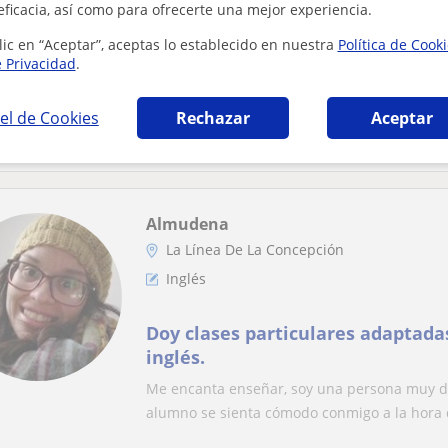
Francés
eficacia, así como para ofrecerte una mejor experiencia.
lic en “Aceptar”, aceptas lo establecido en nuestra
Política de Cook
Doy clases de francés para ayudar
e Privacidad
.
(Mándame un email porque teng
teléfono francés)
Cómo soy francesa puedo ayudarte a entende
el de Cookies
Rechazar
Aceptar
mejorar tu pronunciación, ser más fluido,…
Almudena
La Línea De La Concepción
Inglés
Doy clases particulares adaptadas
inglés.
Me encanta enseñar, soy una persona muy di
alumno se sienta cómodo conmigo a la hora d