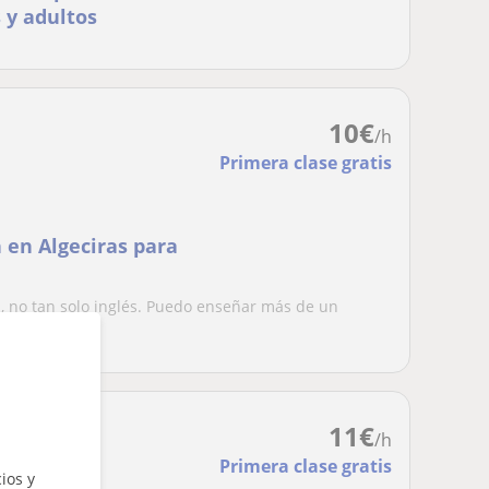
 y adultos
10
€
/h
Primera clase gratis
n en Algeciras para
 no tan solo inglés. Puedo enseñar más de un
iños de...
11
€
/h
Primera clase gratis
ios y