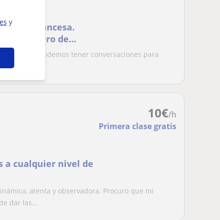
ies
y
te, soy francesa.
o un número de
r lo mejor. Podemos tener conversaciones para
10
€
/h
Primera clase gratis
 a cualquier nivel de
námica, atenta y observadora. Procuro que mi
e dar las...