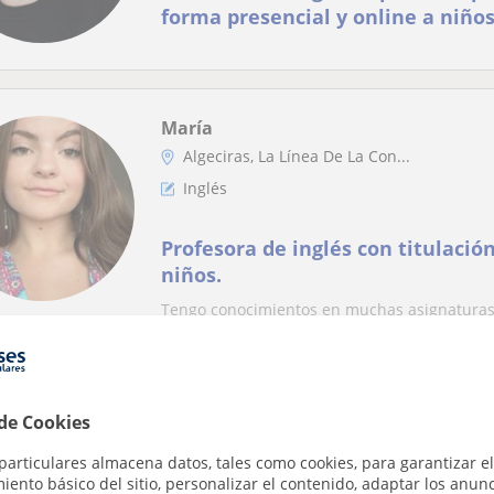
forma presencial y online a niños
María
Algeciras, La Línea De La Con...
Inglés
Profesora de inglés con titulació
niños.
Tengo conocimientos en muchas asignaturas,
idioma entre otras asignaturas. En especial n
 de Cookies
Emmy
particulares almacena datos, tales como cookies, para garantizar el
San Roque
ento básico del sitio, personalizar el contenido, adaptar los anunc