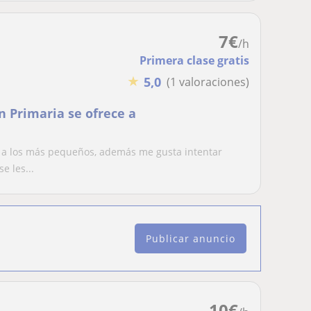
7
€
/h
Primera clase gratis
★
5,0
(1 valoraciones)
n Primaria se ofrece a
r a los más pequeños, además me gusta intentar
e les...
Publicar anuncio
10
€