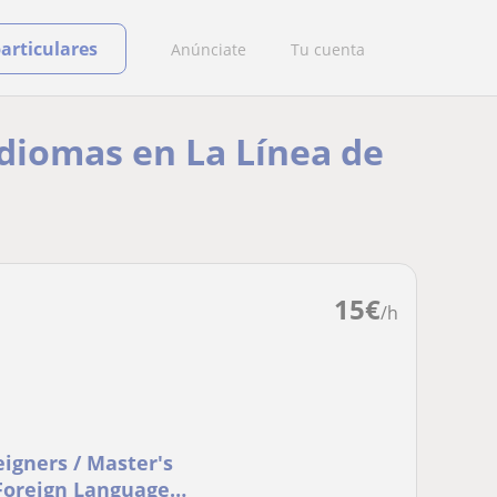
particulares
Anúnciate
Tu cuenta
idiomas en La Línea de
15
€
/h
eigners / Master's
 Foreign Language