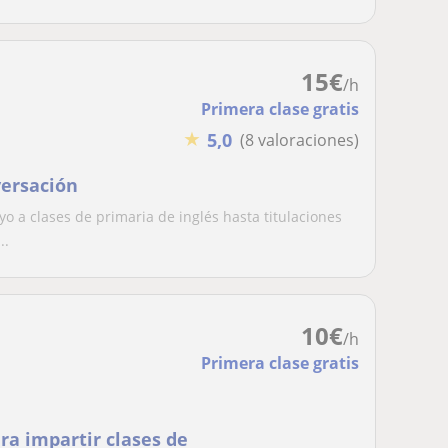
15
€
/h
Primera clase gratis
★
5,0
(8 valoraciones)
versación
o a clases de primaria de inglés hasta titulaciones
..
10
€
/h
Primera clase gratis
ra impartir clases de