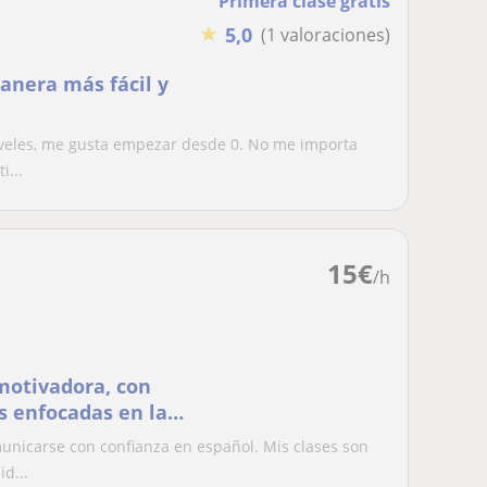
Primera clase gratis
★
5,0
(1 valoraciones)
anera más fácil y
iveles, me gusta empezar desde 0. No me importa
i...
15
€
/h
motivadora, con
s enfocadas en la
unicarse con confianza en español. Mis clases son
d...