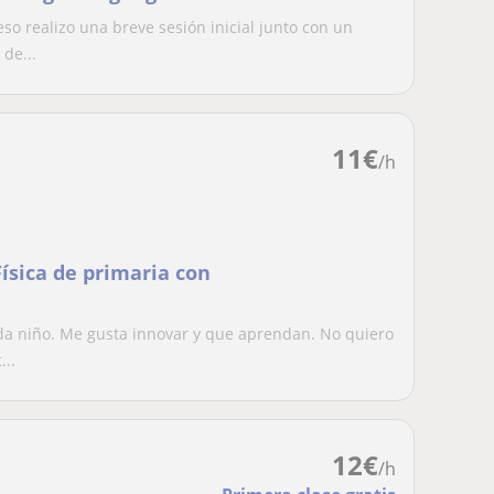
o realizo una breve sesión inicial junto con un
de...
11
€
/h
ísica de primaria con
da niño. Me gusta innovar y que aprendan. No quiero
...
12
€
/h