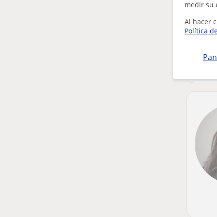
medir su 
Al hacer c
Política d
Pan