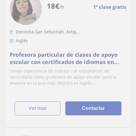
18
€
/h
1ª clase gratis
Donostia-San Sebastián, Astig...
Inglés
Profesora particular de clases de apoyo
escolar con certificados de idiomas en
Inglés, Euskera y Francés
Tengo experiencia de trabajo con estudiantes de
secundaria como profesora de apoyo escolar pero la
materia en la que más destaco es inglés....
ver más
Contactar