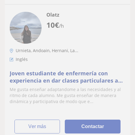
Olatz
10
€
/h
Urnieta, Andoain, Hernani, La...
Inglés
Joven estudiante de enfermería con
experiencia en dar clases particulares a
niños desde primaria a la ESO.
Me gusta enseñar adaptandome a las necesidades y al
ritmo de cada alumno. Me gusta enseñar de manera
dinámica y participativa de modo que e...
ver más
Contactar