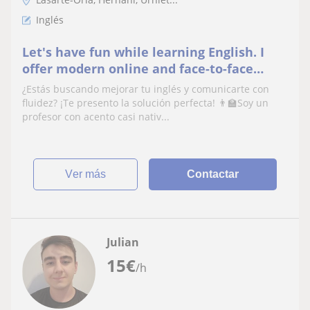
Inglés
Let's have fun while learning English. I
offer modern online and face-to-face
individual or group lessons to all ages and
¿Estás buscando mejorar tu inglés y comunicarte con
all levels
fluidez? ¡Te presento la solución perfecta! 👨‍🏫Soy un
profesor con acento casi nativ...
ver más
Contactar
Julian
15
€
/h