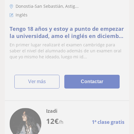
Donostia-San Sebastián, Astig...
Inglés
Tengo 18 años y estoy a punto de empezar
la universidad, amo el inglés en diciembre
de 2022 tuve la oportunidad de obtener el
En primer lugar realizaré el examen cambridge para
proficiency (C2) en inglés u mi gran uso
saber el nivel del alumnado además de un examen oral
del inglés se debe al amor que tengo a la
que yo mismo he ideado, luego mi id...
ingeniería y temas relacionados con la
explora
ver más
Contactar
Izadi
12
€
/h
1ª clase gratis