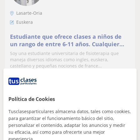
Lasarte-Oria
Euskera
Estudiante que ofrece clases a niños de
un rango de entre 6-11 años. Cualquier
materia
Soy una estudiante universitaria de fisioterapia que
maneja diversos idiomas como ingles, euskera,
castellano y pequeñas nociones de france...
ver más
Contactar
Política de Cookies
Tusclasesparticulares almacena datos, tales como cookies,
para garantizar el funcionamiento básico del sitio,
Paula
personalizar el contenido, adaptar los anuncios y medir
10
€
su eficacia, así como para ofrecerte una mejor
/h
1ª clase gratis
experiencia.