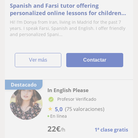
Spanish and Farsi tutor offering
personalized online lessons for children
and adults of all levels
Hi! I’m Donya from Iran, living in Madrid for the past 7
years. I speak Farsi, Spanish and English. I offer friendly
and personalized Spani...
ver más
Contactar
Destacado
In English Please
Profesor Verificado
★
5,0
(75 valoraciones)
En línea
22
€
/h
1ª clase gratis