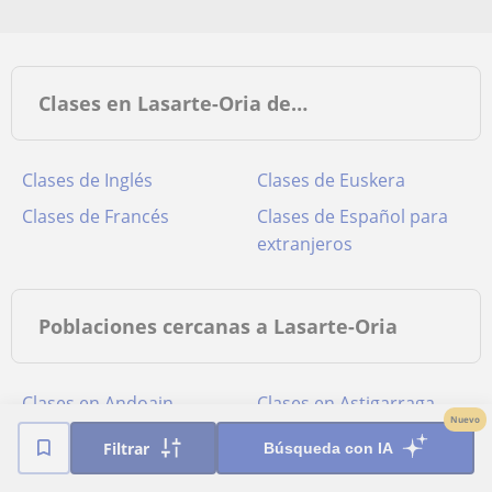
Clases en Lasarte-Oria de…
Clases de Inglés
Clases de Euskera
Clases de Francés
Clases de Español para
extranjeros
Poblaciones cercanas a Lasarte-Oria
Clases en Andoain
Clases en Astigarraga
Nuevo
Clases en Donostia-San
Clases en Errenteria
Filtrar
Búsqueda con IA
Sebastián