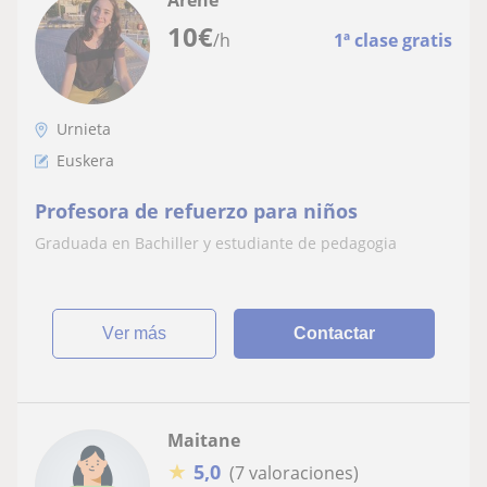
Arene
10
€
/h
1ª clase gratis
Urnieta
Euskera
Profesora de refuerzo para niños
Graduada en Bachiller y estudiante de pedagogia
ver más
Contactar
Maitane
★
5,0
(7 valoraciones)