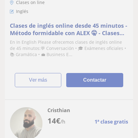
Clases on line
Inglés
Clases de inglés online desde 45 minutos -
Método formidable con ALEX 🤫 - Clases
virtuales
En In English Please ofrecemos clases de inglés online
de 45 minutos:💬 Conversación • 🎓 Exámenes oficiales •
📚 Gramática • 💼 Business E...
ver más
Contactar
Cristhian
14
€
/h
1ª clase gratis