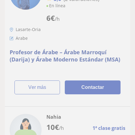
En línea
6
€
/h
Lasarte-Oria
Árabe
Profesor de Árabe – Árabe Marroquí
(Darija) y Árabe Moderno Estándar (MSA)
ver más
Contactar
Nahia
10
€
/h
1ª clase gratis