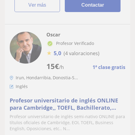
ver más
Contactar
Oscar
Profesor Verificado
★
5,0
(4 valoraciones)
15
€
/h
1ª clase gratis
Irun, Hondarribia, Donostia-S...
Inglés
Profesor universitario de inglés ONLINE
para Cambridge,, TOEFL, Bachillerato,
Business English y Universidad
Profesor universitario de inglés semi-nativo ONLINE para
títulos oficiales de Cambridge, EOI, TOEFL, Business
English, Oposiciones, etc.. N...