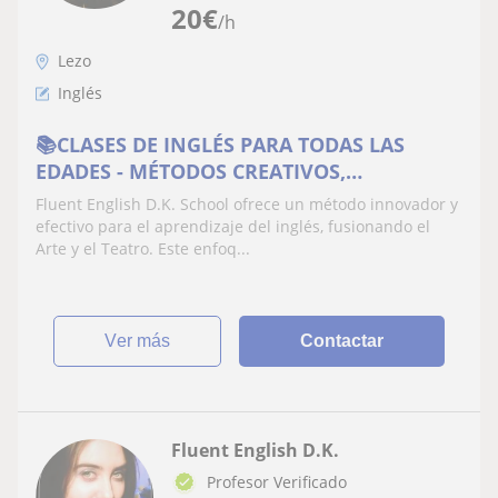
20
€
/h
Lezo
Inglés
📚CLASES DE INGLÉS PARA TODAS LAS
EDADES - MÉTODOS CREATIVOS,
DIVERTIDOS Y EFECTIVOS
Fluent English D.K. School ofrece un método innovador y
efectivo para el aprendizaje del inglés, fusionando el
Arte y el Teatro. Este enfoq...
ver más
Contactar
Fluent English D.K.
Profesor Verificado