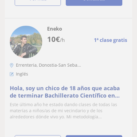
Eneko
10
€
/h
1ª clase gratis
Errenteria, Donostia-San Seba...
Inglés
Hola, soy un chico de 18 años que acaba
de terminar Bachillerato Científico en
Koldo Mitxelena, Errenteria. Estoy
Este último año he estado dando clases de todas las
dispuesto a dar clases de todas las
materías a niños/as de mi vecindario y de los
materias y a niños/as de cualquier edad.
alrededores dónde vivo yo. Mi metodología...
Me defino como una persona
perfeccionista, competitiva, discipli