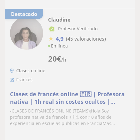
Destacado
Claudine
Profesor Verificado
★
4,9
(45 valoraciones)
En línea
20
€
/h
Clases on line
Francés
Clases de francés online 🇫🇷 | Profesora
nativa | 1h real sin costes ocultos |
Material incluido | Autónoma
-CLASES DE FRANCÉS ONLINE (TEAMS)¡Hola!Soy
profesora nativa de francés 🇫🇷, con:10 años de
experiencia en escuelas públicas en FranciaMás...