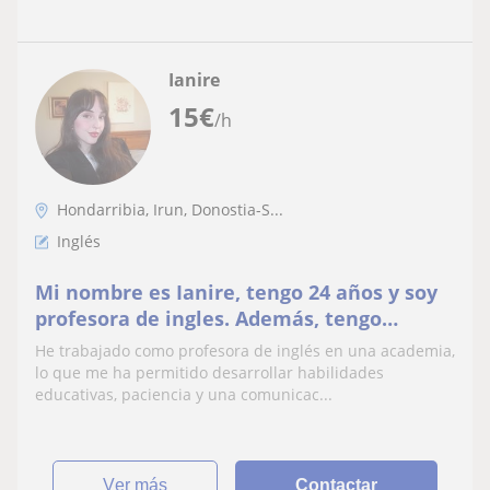
Ianire
15
€
/h
Hondarribia, Irun, Donostia-S...
Inglés
Mi nombre es Ianire, tengo 24 años y soy
profesora de ingles. Además, tengo
carrera universitaria y se me da muy bien
He trabajado como profesora de inglés en una academia,
la historia.
lo que me ha permitido desarrollar habilidades
educativas, paciencia y una comunicac...
ver más
Contactar