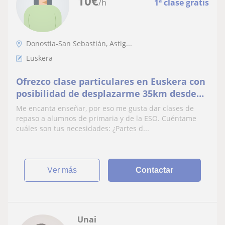
10
€
/h
1ª clase gratis
Donostia-San Sebastián, Astig...
Euskera
Ofrezco clase particulares en Euskera con
posibilidad de desplazarme 35km desde
Donostia
Me encanta enseñar, por eso me gusta dar clases de
repaso a alumnos de primaria y de la ESO. Cuéntame
cuáles son tus necesidades: ¿Partes d...
ver más
Contactar
Unai