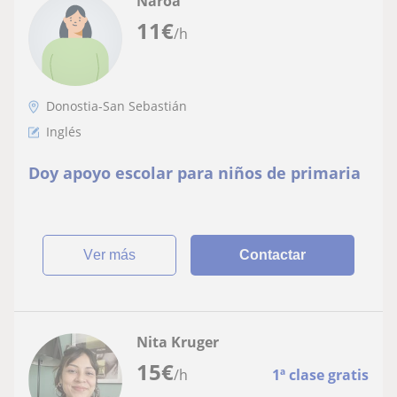
Naroa
11
€
/h
Donostia-San Sebastián
Inglés
Doy apoyo escolar para niños de primaria
ver más
Contactar
Nita Kruger
15
€
/h
1ª clase gratis