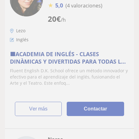
★
5,0
(4 valoraciones)
20
€
/h
Lezo
Inglés
🟪ACADEMIA DE INGLÉS - CLASES
DINÀMICAS Y DIVERTIDAS PARA TODAS LAS
EDADES
Fluent English D.K. School ofrece un método innovador y
efectivo para el aprendizaje del inglés, fusionando el
Arte y el Teatro. Este enfoq...
ver más
Contactar