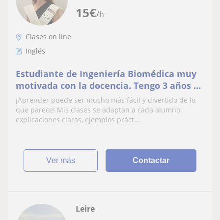
15
€
/h
Clases on line
Inglés
Estudiante de Ingeniería Biomédica muy
motivada con la docencia. Tengo 3 años de
experiencia dando clases particulares.
¡Aprender puede ser mucho más fácil y divertido de lo
que parece! Mis clases se adaptan a cada alumno:
explicaciones claras, ejemplos práct...
ver más
Contactar
Leire