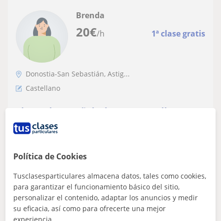
Brenda
20
€
/h
1ª clase gratis
Donostia-San Sebastián, Astig...
Castellano
Clases de español y lengua castellana:
presencial y online
Profesora con más de diez años de experiencia se ofrece
para dar clases de español y lengua castellana
Política de Cookies
presenciales y online. Cuento con el...
Tusclasesparticulares almacena datos, tales como cookies,
para garantizar el funcionamiento básico del sitio,
personalizar el contenido, adaptar los anuncios y medir
ver más
Contactar
su eficacia, así como para ofrecerte una mejor
experiencia.