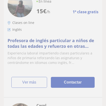
En línea
15
€
/h
1ª clase gratis
Clases on line
Inglés
Profesora de inglés particular a niños de
todas las edades y refuerzo en otras
asignaturas de primaria
Experiencia laboral impartiendo clases particulares a
niños de primaria reforzando las asignaturas y
centrándome en idiomas como inglés, fr...
ver más
Contactar
Carol