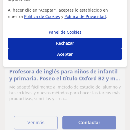
Al hacer clic en “Aceptar”, aceptas lo establecido en
Yahaira Nicole
nuestra
Política de Cookies
y
Política de Privacidad
.
15
€
/h
1ª clase gratis
Panel de Cookies
Rechazar
Pasaia
Aceptar
Inglés
Profesora de inglés para niños de infantil
y primaria. Poseo el título Oxford B2 y me
estoy preparando para el C1.
Me adaptó fácilmente al método de estudio del alumno y
busco ideas y nuevos métodos para hacer las tareas más
productivas, sencillas y crea...
ver más
Contactar