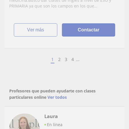
medicina.Busco dar clases de inglés a nivel de ESO y
PRIMARIA ya que son los campos en los que...
ver más
Contactar
1
2
3
4
...
Profesores que pueden ayudarte con clases
particulares online
Ver todos
Laura
En línea