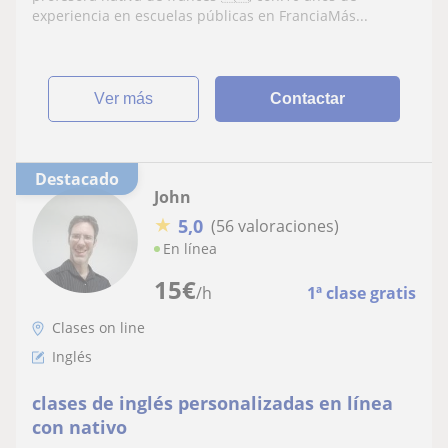
experiencia en escuelas públicas en FranciaMás...
ver más
Contactar
Destacado
John
★
5,0
(56 valoraciones)
En línea
15
€
/h
1ª clase gratis
Clases on line
Inglés
clases de inglés personalizadas en línea
con nativo