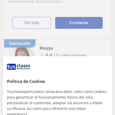
de experiencia. Imparto clases t...
ver más
Contactar
Destacado
Mayya
★
5,0
(11 valoraciones)
12
€
/h
1ª clase gratis
Murcia
Política de Cookies
Inglés
Tusclasesparticulares almacena datos, tales como cookies,
para garantizar el funcionamiento básico del sitio,
Soy profecora de ingles para todos los
personalizar el contenido, adaptar los anuncios y medir
niveles y edades
su eficacia, así como para ofrecerte una mejor
Llevo mas de 20 años dando clases de ingles a todos los
experiencia.