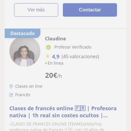
ver más
Contactar
Destacado
Claudine
Profesor Verificado
★
4,9
(45 valoraciones)
En línea
20
€
/h
Clases on line
Francés
Clases de francés online 🇫🇷 | Profesora
nativa | 1h real sin costes ocultos |
Material incluido | Autónoma
-CLASES DE FRANCÉS ONLINE (TEAMS)¡Hola!Soy
profesora nativa de francés 🇫🇷, con:10 años de