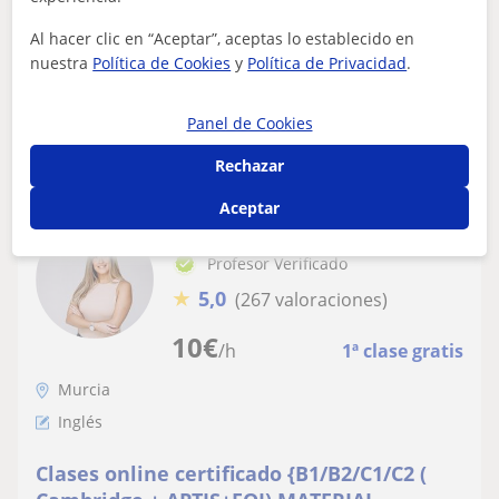
niveles, tanto a particulares como en empresas (BASF,
Johnson&Johnson, Caterpillar...
Al hacer clic en “Aceptar”, aceptas lo establecido en
nuestra
Política de Cookies
y
Política de Privacidad
.
ver más
Panel de Cookies
Contactar
Rechazar
Aceptar
Destacado
Alice
Profesor Verificado
★
5,0
(267 valoraciones)
10
€
/h
1ª clase gratis
Murcia
Inglés
Clases online certificado {B1/B2/C1/C2 (