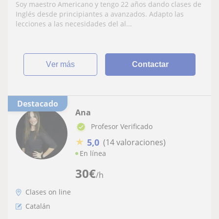
Soy maestro Americano y tengo 22 años dando clases de
Inglés desde principiantes a avanzados. Adapto las
lecciones a las necesidades del al...
ver más
Contactar
Destacado
Ana
Profesor Verificado
★
5,0
(14 valoraciones)
En línea
30
€
/h
Clases on line
Catalán