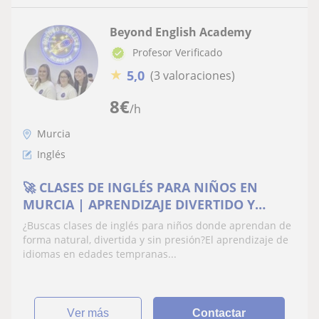
Beyond English Academy
Profesor Verificado
★
5,0
(3 valoraciones)
8
€
/h
Murcia
Inglés
🚀 CLASES DE INGLÉS PARA NIÑOS EN
MURCIA | APRENDIZAJE DIVERTIDO Y
DINÁMICO
¿Buscas clases de inglés para niños donde aprendan de
forma natural, divertida y sin presión?El aprendizaje de
idiomas en edades tempranas...
ver más
Contactar