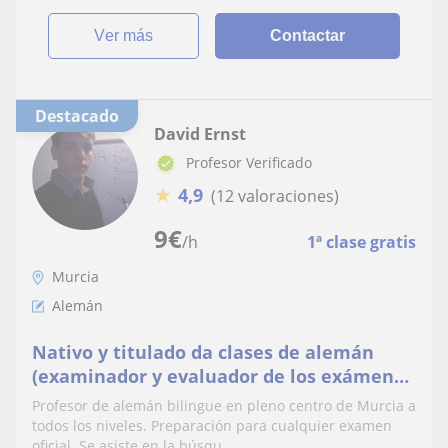
ver más
Contactar
Destacado
David Ernst
Profesor Verificado
★
4,9
(12 valoraciones)
9
€
/h
1ª clase gratis
Murcia
Alemán
Nativo y titulado da clases de alemán
(examinador y evaluador de los exámenes
oficiales)
Profesor de alemán bilingue en pleno centro de Murcia a
todos los niveles. Preparación para cualquier examen
oficial. Se asiste en la búsqu...