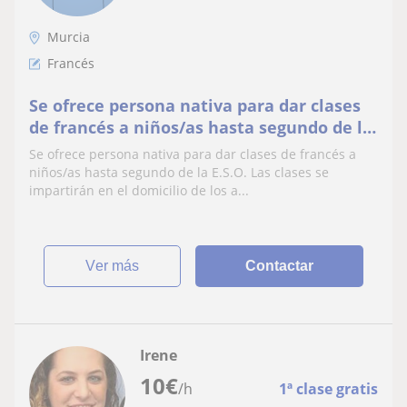
Murcia
Francés
Se ofrece persona nativa para dar clases
de francés a niños/as hasta segundo de la
E.S.O. Las clases se impartirán en el
Se ofrece persona nativa para dar clases de francés a
domicilio de los alumnos/as. Interesados
niños/as hasta segundo de la E.S.O. Las clases se
llamar al teléfono
impartirán en el domicilio de los a...
ver más
Contactar
Irene
10
€
/h
1ª clase gratis