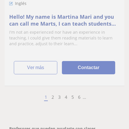
Inglés
Hello! My name is Martina Mari and you
can call me Marts, I can teach students
from all sorts of level and age. I hope the
I'm not an experienced nor have an experience in
student will enjoy learning the english
teaching, I could give them reading materials to learn
language. I could adjust base on the
and practice, adjust to their learn...
students learning capabilities that would
also help enh
ver más
Contactar
1
2
3
4
5
6
...
Profesores que pueden ayudarte con clases