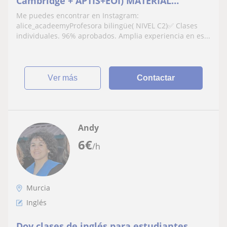
Cambridge + APTIS+EOI) MATERIAL
INCLUIDO 📕📘 profesora OFICIAL ✅
Me puedes encontrar en Instagram:
alice_acadeemyProfesora bilingüe( NIVEL C2)✅ Clases
individuales. 96% aprobados. Amplia experiencia en es...
ver más
Contactar
Andy
6
€
/h
Murcia
Inglés
Doy clases de inglés para estudiantes