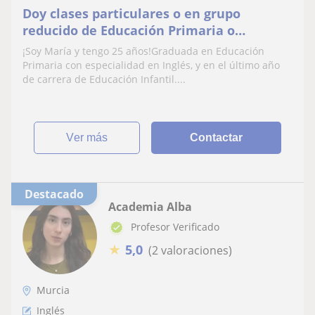
Doy clases particulares o en grupo
reducido de Educación Primaria o
Educación Infantil
¡Soy María y tengo 25 años!Graduada en Educación
Primaria con especialidad en Inglés, y en el último año
de carrera de Educación Infantil....
ver más
Contactar
Destacado
Academia Alba
Profesor Verificado
★
5,0
(2 valoraciones)
Murcia
Inglés