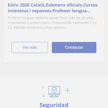
Estiu 2026 Català.Exàmens oficials.Cursos
intensius i repassos.Profesor lengua
catalana con dilatada experiencia, ofrece
Profesor lengua catalana desde hace más de 20 años ,
clases online. Preparacion exámenes C1 y
corporativo y universitario. Preparación examenes C1 y
C2 (pack10-15 sesiones) y clases de repaso.
C2. Método dinámico y muy ameno...
Método muy ameno
ver más
Contactar
Seguridad