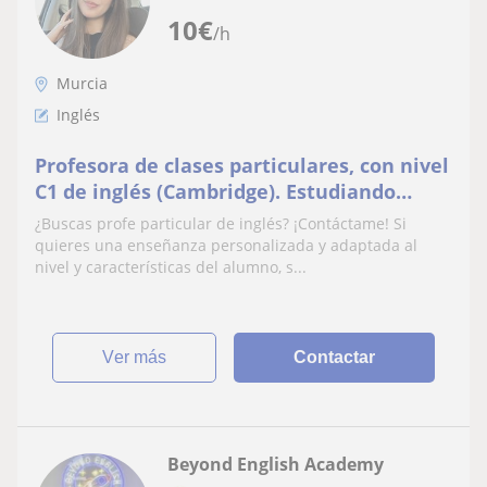
10
€
/h
Murcia
Inglés
Profesora de clases particulares, con nivel
C1 de inglés (Cambridge). Estudiando
Educación Infantil.
¿Buscas profe particular de inglés? ¡Contáctame! Si
quieres una enseñanza personalizada y adaptada al
nivel y características del alumno, s...
ver más
Contactar
Beyond English Academy