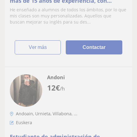
más de 15 años de experiencia, con
adolescentes y adultos, online y
He enseñado a alumnos de todos los ámbitos, por lo que
presencial
mis clases son muy personalizadas. Aquellos que
buscan mejorar su inglés para su des...
ver más
Contactar
Andoni
12
€
/h
Andoain, Urnieta, Villabona, ...
Euskera
Estudiante de administración de