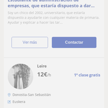
empresas, que estaría dispuesto a dar
clases a alumnos de primaria. Dispuesto a
Soy un chico del 2002, universitario, que estaría
ayudar con cualquier materia
dispuesto a ayudarte con cualquier materia de primaria.
Ayudar y explicar a hacer las tar...
ver más
Contactar
Leire
12
€
/h
1ª clase gratis
Donostia-San Sebastián
Euskera