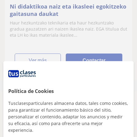
Ni didaktikoa naiz eta ikasleei egokitzeko
gaitasuna daukat
Haur hezkuntzako teknikaria eta haur hezkuntzako
gradua gauzatzen ari naizen ikaslea naiz. EGA titulua dut
eta LH ko ikas materiala ikaslee...
ver más
Contactar
Política de Cookies
Tusclasesparticulares almacena datos, tales como cookies,
Parece que tu búsqueda es bastante especifica
para garantizar el funcionamiento básico del sitio,
Ajusta tu búsqueda para ver más resultados o
personalizar el contenido, adaptar los anuncios y medir
guárdala y te avisaremos cuando haya nuevos
su eficacia, así como para ofrecerte una mejor
profesores
experiencia.
Eliminar filtros
Guardar búsqueda