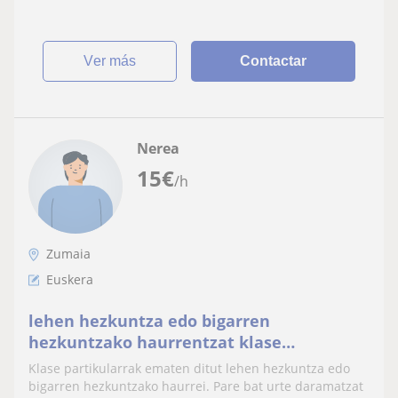
ver más
Contactar
Nerea
15
€
/h
Zumaia
Euskera
lehen hezkuntza edo bigarren
hezkuntzako haurrentzat klase
partikularrak ematen ditut
Klase partikularrak ematen ditut lehen hezkuntza edo
bigarren hezkuntzako haurrei. Pare bat urte daramatzat