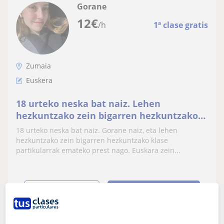
Gorane
12
€
/h
1ª clase gratis
Zumaia
Euskera
18 urteko neska bat naiz. Lehen
hezkuntzako zein bigarren hezkuntzako
klase partikularrak emateko prest nago
18 urteko neska bat naiz. Gorane naiz, eta lehen
hezkuntzako zein bigarren hezkuntzako klase
partikularrak emateko prest nago. Euskara zein...
ver más
Contactar