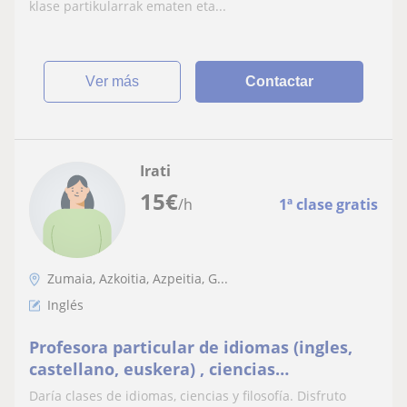
klase partikularrak ematen eta...
ver más
Contactar
Irati
15
€
/h
1ª clase gratis
Zumaia, Azkoitia, Azpeitia, G...
Inglés
Profesora particular de idiomas (ingles,
castellano, euskera) , ciencias
(matemáticas, biología, química y física) y
Daría clases de idiomas, ciencias y filosofía. Disfruto