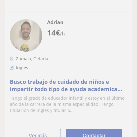
Adrian
14
€
/h
Zumaia, Getaria
Inglés
Busco trabajo de cuidado de niños e
impartir todo tipo de ayuda academica
hasta los 12 años
Tengo el grado de educador infantil y estoy en el último
año de la carrera de la misma especialidad. Tengo
titulación de inglés y titulació...
ver más
Contactar