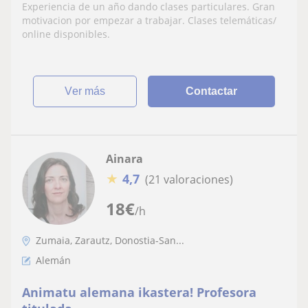
Deporte. Certificado C1 euskera
Experiencia de un año dando clases particulares. Gran
motivacion por empezar a trabajar. Clases telemáticas/
online disponibles.
ver más
Contactar
Ainara
★
4,7
(21 valoraciones)
18
€
/h
Zumaia, Zarautz, Donostia-San...
Alemán
Animatu alemana ikastera! Profesora