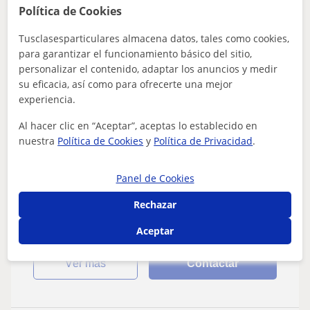
Política de Cookies
Alex
Tusclasesparticulares almacena datos, tales como cookies,
20
€
/h
1ª clase gratis
para garantizar el funcionamiento básico del sitio,
personalizar el contenido, adaptar los anuncios y medir
su eficacia, así como para ofrecerte una mejor
experiencia.
Zumaia
Al hacer clic en “Aceptar”, aceptas lo establecido en
Inglés
nuestra
Política de Cookies
y
Política de Privacidad
.
Profesor Nativo de Inglés en Gipuzkoa
Tienes necesidad de aprender, mejorar tu inglés o
Panel de Cookies
prepararte para el First Certificate y Advanced de
Rechazar
Cambridge?Soy profesor nativo de inglé...
Aceptar
ver más
Contactar