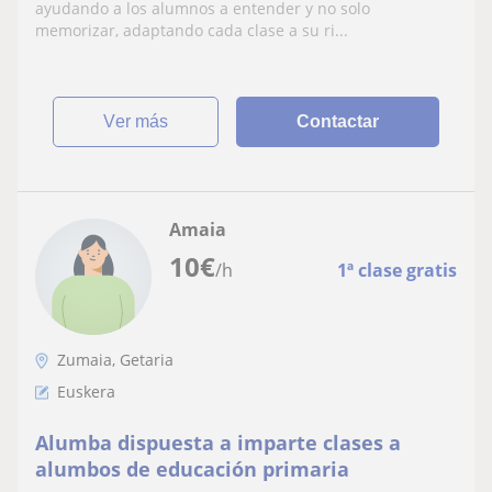
filosofía
ayudando a los alumnos a entender y no solo
memorizar, adaptando cada clase a su ri...
ver más
Contactar
Amaia
10
€
/h
1ª clase gratis
Zumaia, Getaria
Euskera
Alumba dispuesta a imparte clases a
alumbos de educación primaria