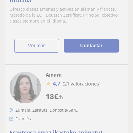
titulada
Ofrezco clases amenas y activas en alemán y francés.
Método de la EOI, Deutsch Zertifikat. Principal objetivo:
clases siempre en el idioma...
ver más
Contactar
Ainara
★
4,7
(21 valoraciones)
18
€
/h
Zumaia, Zarautz, Donostia-San...
Francés
Frantsesa erraz ikasteko animatu!