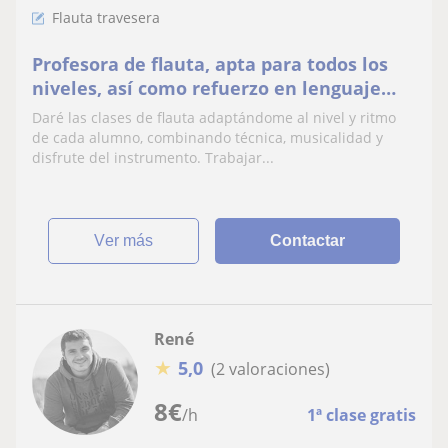
Flauta travesera
Profesora de flauta, apta para todos los
niveles, así como refuerzo en lenguaje
musical.
Daré las clases de flauta adaptándome al nivel y ritmo
de cada alumno, combinando técnica, musicalidad y
disfrute del instrumento. Trabajar...
ver más
Contactar
René
★
5,0
(2 valoraciones)
8
€
/h
1ª clase gratis