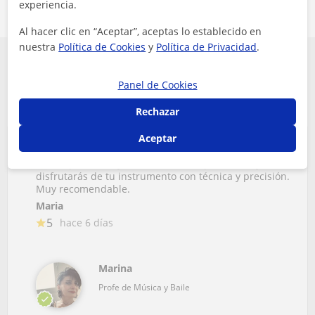
experiencia.
Al hacer clic en “Aceptar”, aceptas lo establecido en
nuestra
Política de Cookies
y
Política de Privacidad
.
Conoce que opinan algunos de los alumnos
Panel de Cookies
de Música y Baile en Valencia
Rechazar
Aceptar
Buena profesora y buena música. Aprenderás y
disfrutarás de tu instrumento con técnica y precisión.
Muy recomendable.
Maria
5
hace 6 días
Marina
Profe de Música y Baile