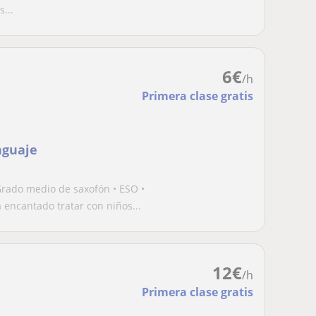
...
6
€
/h
Primera clase gratis
nguaje
rado medio de saxofón • ESO •
encantado tratar con niños...
12
€
/h
Primera clase gratis