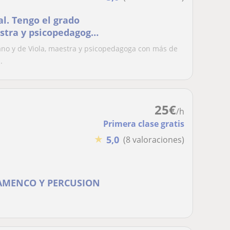
l. Tengo el grado
estra y psicopedagoga.
iano y de Viola, maestra y psicopedagoga con más de
.
25
€
/h
Primera clase gratis
★
5,0
(8 valoraciones)
LAMENCO Y PERCUSION