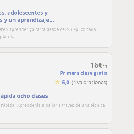
os, adolescentes y
as y un aprendizaje
ren aprender guitarra desde cero. Explico cada
ptánd...
16
€
/h
Primera clase gratis
★
5,0
(4 valoraciones)
Rápida ocho clases
y rápida!-Aprenderás a bailar a través de una técnica