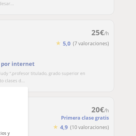
esar...
25
€
/h
★
5,0
(7 valoraciones)
 por internet
dy ",profesor titulado, grado superior en
 clases d...
20
€
/h
Primera clase gratis
★
4,9
(10 valoraciones)
ios y