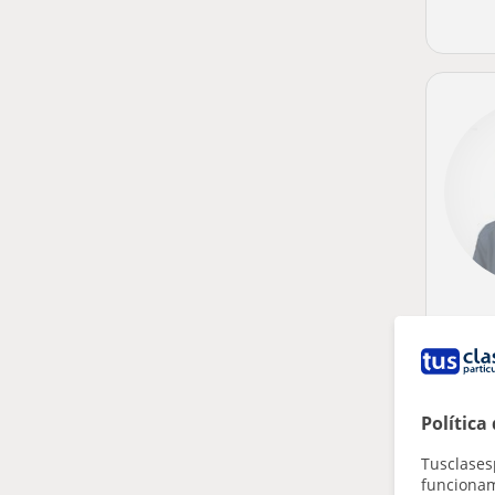
Política
Tusclases
funcionami