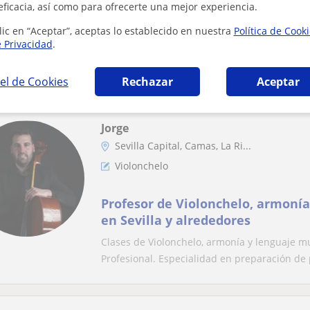
eficacia, así como para ofrecerte una mejor experiencia.
Titulada en violonchelo por el CS
clases de lenguaje musical, violon
lic en “Aceptar”, aceptas lo establecido en nuestra
Política de Cook
música y preparación de pruebas
e Privacidad
.
Soy graduada en violonchelo por el conservat
máster en pedagogía musical y el grado de m
el de Cookies
Rechazar
Aceptar
Jorge
Sevilla Capital, Camas, La Ri...
Violonchelo
Profesor de Violonchelo, armonía
en Sevilla y alrededores
Clases de Violonchelo, armonía y lenguaje 
Profesional. Especialidad en preparación de 