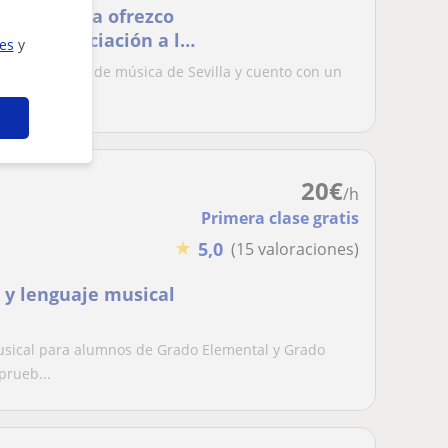
M de Sevilla ofrezco
chelo, iniciación a la
ies
y
 de acceso
orio superior de música de Sevilla y cuento con un
a...
20
€
/h
Primera clase gratis
★
5,0
(15 valoraciones)
 y lenguaje musical
musical para alumnos de Grado Elemental y Grado
prueb...