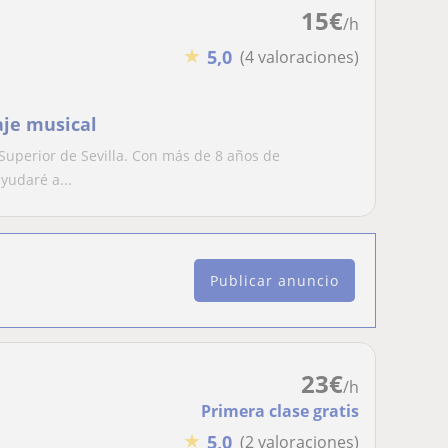
15
€
/h
★
5,0
(4 valoraciones)
aje musical
 Superior de Sevilla. Con más de 8 años de
yudaré a...
Publicar anuncio
23
€
/h
Primera clase gratis
★
5,0
(2 valoraciones)