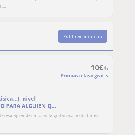
t...
Publicar anuncio
10
€
/h
Primera clase gratis
ásica…), nivel
CTO PARA ALGUIEN QUE
nteresa aprender a tocar la guitarra… no lo dudes
...