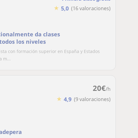
★
5,0
(16 valoraciones)
cionalmente da clases
todos los niveles
nista con formación superior en España y Estados
a m...
20
€
/h
★
4,9
(9 valoraciones)
tadepera