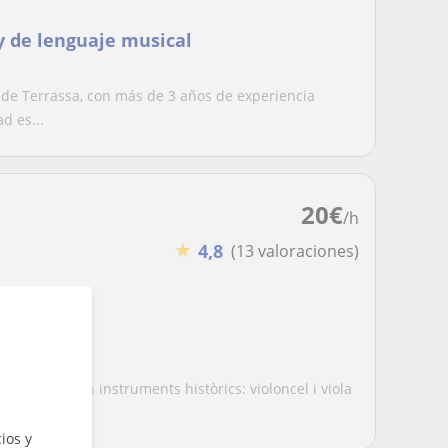
y de lenguaje musical
de Terrassa, con más de 3 años de experiencia
d es...
20
€
/h
★
4,8
(13 valoraciones)
cialitzada en instruments històrics: violoncel i viola
ios y