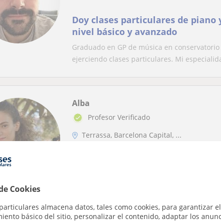
Doy clases particulares de piano 
nivel básico y avanzado
Graduado en GP de música en conservatorio 
ejerciendo clases particulares. Mi especialida
Alba
Profesor Verificado
Terrassa, Barcelona Capital, ...
Violonchelo
Clases particulares de violoncel
 de Cookies
Graduada d'interpretació a l'esmuc. Estic espe
de gamba. Fa 4 anys que sóc professora...
particulares almacena datos, tales como cookies, para garantizar el
ento básico del sitio, personalizar el contenido, adaptar los anunc