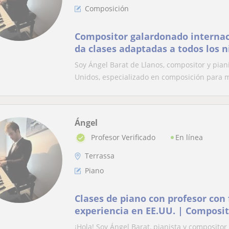
Composición
Compositor galardonado interna
da clases adaptadas a todos los n
Soy Ángel Barat de Llanos, compositor y pia
Unidos, especializado en composición para m
Ángel
En línea
Profesor Verificado
Terrassa
Piano
Clases de piano con profesor con
experiencia en EE.UU. | Composit
Todos los niveles y pruebas de ac
¡Hola! Soy Ángel Barat, pianista y composito