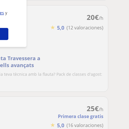
ies
y
20
€
/h
★
5,0
(12 valoraciones)
uta Travessera a
vells avançats
 teva tècnica amb la flauta? Pack de classes d'agost:
25
€
/h
Primera clase gratis
★
5,0
(16 valoraciones)