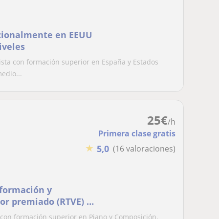
cionalmente en EEUU
iveles
nista con formación superior en España y Estados
edio...
25
€
/h
Primera clase gratis
★
5,0
(16 valoraciones)
 formación y
or premiado (RTVE) |
ceso
r con formación superior en Piano y Composición,