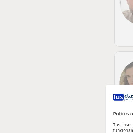
Política
Tusclases
funcionami