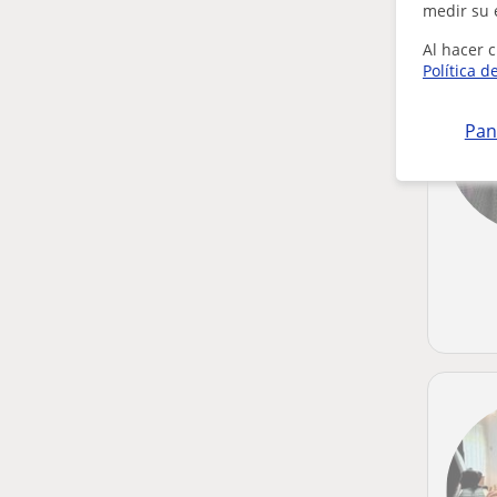
medir su 
Al hacer c
Política d
Pan