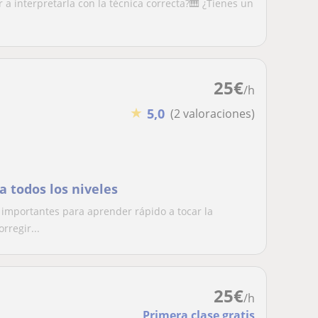
 a interpretarla con la técnica correcta?🎹 ¿Tienes un
25
€
/h
★
5,0
(2 valoraciones)
a todos los niveles
importantes para aprender rápido a tocar la
rregir...
25
€
/h
Primera clase gratis