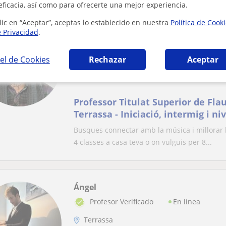
eficacia, así como para ofrecerte una mejor experiencia.
lic en “Aceptar”, aceptas lo establecido en nuestra
Política de Cook
Biel
e Privacidad
.
En línea
Profesor Verificado
el de Cookies
Rechazar
Aceptar
Barcelona (Ciudad), Sant Adri...
Flauta travesera
Professor Titulat Superior de Fla
Terrassa - Iniciació, intermig i ni
Busques connectar amb la música i millorar la
4 classes a casa teva o on vulguis per 8...
Ángel
En línea
Profesor Verificado
Terrassa