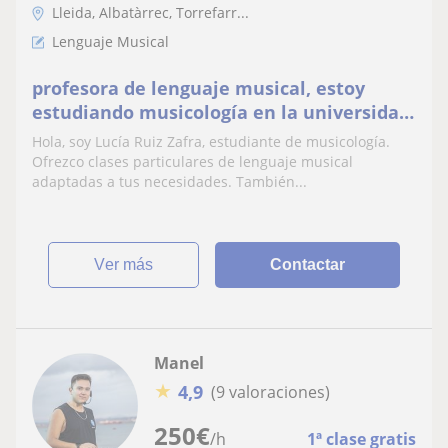
Lleida, Albatàrrec, Torrefarr...
Lenguaje Musical
profesora de lenguaje musical, estoy
estudiando musicología en la universidad.
Estuve estudiando piano en el taller de
Hola, soy Lucía Ruiz Zafra, estudiante de musicología.
músics
Ofrezco clases particulares de lenguaje musical
adaptadas a tus necesidades. También...
ver más
Contactar
Manel
★
4,9
(9 valoraciones)
250
€
/h
1ª clase gratis