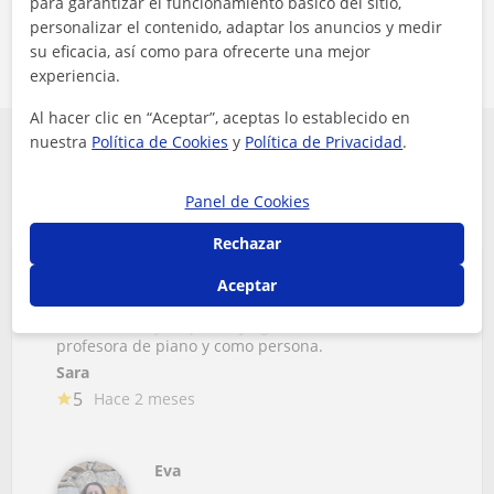
para garantizar el funcionamiento básico del sitio,
solicitudes
personalizar el contenido, adaptar los anuncios y medir
su eficacia, así como para ofrecerte una mejor
experiencia.
Al hacer clic en “Aceptar”, aceptas lo establecido en
nuestra
Política de Cookies
y
Política de Privacidad
.
Conoce que opinan algunos de los alumnos
de Música y Baile en Lleida
Panel de Cookies
Rechazar
Aceptar
Eva es muy buena profesional, da muy bien las
clases, es muy empática y agradable. Es un 10 como
profesora de piano y como persona.
Sara
5
Hace 2 meses
Eva