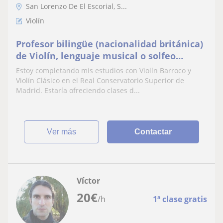
San Lorenzo De El Escorial, S...
Violín
Profesor bilingüe (nacionalidad británica)
de Violín, lenguaje musical o solfeo
(online o a domicilio) en Madrid
Estoy completando mis estudios con Violín Barroco y
Violín Clásico en el Real Conservatorio Superior de
Madrid. Estaría ofreciendo clases d...
ver más
Contactar
Víctor
20
€
/h
1ª clase gratis