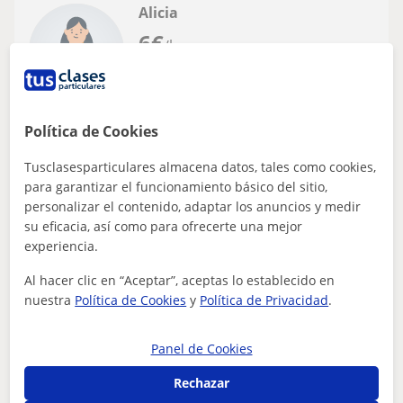
Alicia
6
€
/h
Valdemorillo, Las Rozas De Ma...
Política de Cookies
Lenguaje Musical
Tusclasesparticulares almacena datos, tales como cookies,
Imparto clases de lenguaje musical para
para garantizar el funcionamiento básico del sitio,
apoyo en escuelas, conservatorio y
personalizar el contenido, adaptar los anuncios y medir
su eficacia, así como para ofrecerte una mejor
preparación de pruebas de acceso a
Imparto clases de lenguaje musical para apoyo en
experiencia.
conservatorio
escuelas, conservatorio y preparación de pruebas de
acceso a conservatorio.
Al hacer clic en “Aceptar”, aceptas lo establecido en
nuestra
Política de Cookies
y
Política de Privacidad
.
ver más
Contactar
Panel de Cookies
Rechazar