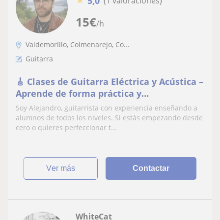
5,0
(1 valoraciones)
15
€
/h
Valdemorillo, Colmenarejo, Co...
Guitarra
🎸 Clases de Guitarra Eléctrica y Acústica –
Aprende de forma práctica y
personalizada 🎶
Soy Alejandro, guitarrista con experiencia enseñando a
alumnos de todos los niveles. Si estás empezando desde
cero o quieres perfeccionar t...
ver más
Contactar
WhiteCat