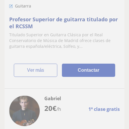
Guitarra
Profesor Superior de guitarra titulado por
el RCSSM
Titulado Superior en Guitarra Clásica por el Real
Conservatorio de Música de Madrid ofrece clases de
guitarra española/eléctrica, Solfeo, y...
ver más
Contactar
Gabriel
20
€
/h
1ª clase gratis