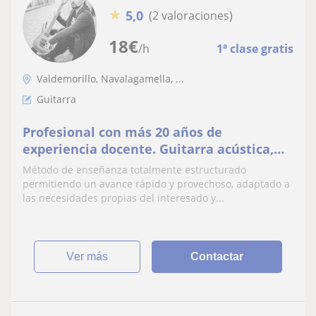
★
5,0
(2 valoraciones)
18
€
/h
1ª clase gratis
Valdemorillo, Navalagamella, ...
Guitarra
Profesional con más 20 años de
experiencia docente. Guitarra acústica,
eléctrica, coaching musical, teoría,
Método de enseñanza totalmente estructurado
armonía, composición
permitiendo un avance rápido y provechoso, adaptado a
las necesidades propias del interesado y...
ver más
Contactar