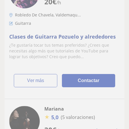
20
€
/h
Robledo De Chavela, Valdemaqu...
Guitarra
Clases de Guitarra Pozuelo y alrededores
¿Te gustaría tocar tus temas preferidos? ¿Crees que
necesitas algo más que tutoriales de YouTube para
lograr tus objetivos? Creo que puedo...
ver más
Contactar
Mariana
★
5,0
(5 valoraciones)