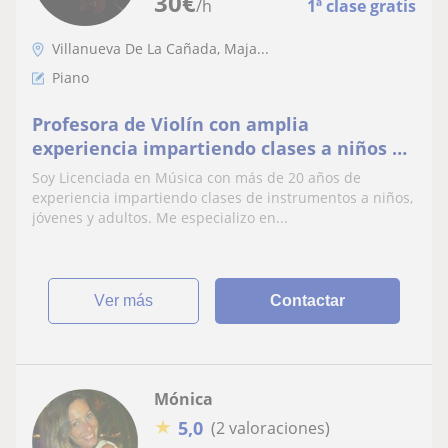
30
€
/h
1ª clase gratis
Villanueva De La Cañada, Maja...
Piano
Profesora de Violín con amplia
experiencia impartiendo clases a niños y
jóvenes
Soy Licenciada en Música con más de 20 años de
experiencia impartiendo clases de instrumentos a niños,
jóvenes y adultos. Me especializo en...
ver más
Contactar
Mónica
★
5,0
(2 valoraciones)