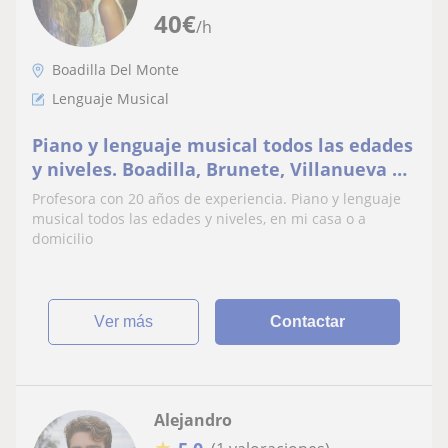
40
€
/h
Boadilla Del Monte
Lenguaje Musical
Piano y lenguaje musical todos las edades
y niveles. Boadilla, Brunete, Villanueva de
la Cañada, Villanueva del Pardillo,
Profesora con 20 años de experiencia. Piano y lenguaje
Valdemorillo
musical todos las edades y niveles, en mi casa o a
domicilio
ver más
Contactar
Alejandro
★