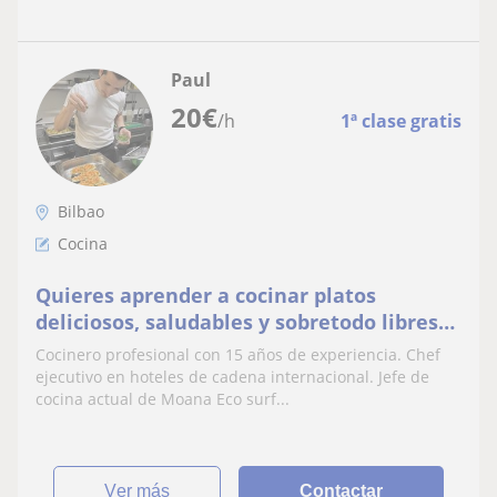
Paul
20
€
/h
1ª clase gratis
Bilbao
Cocina
Quieres aprender a cocinar platos
deliciosos, saludables y sobretodo libres
de cualquier producto animal? Este es tu
Cocinero profesional con 15 años de experiencia. Chef
curso! Sorprende a tu familia o amigos!
ejecutivo en hoteles de cadena internacional. Jefe de
cocina actual de Moana Eco surf...
ver más
Contactar