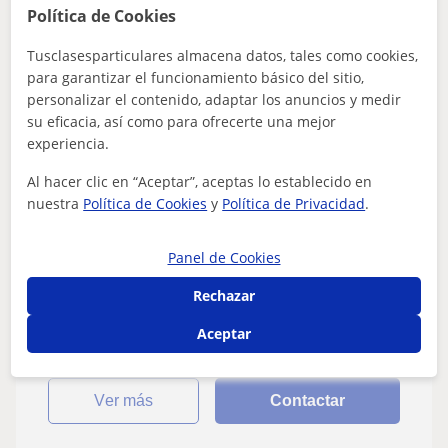
Política de Cookies
Rodrigo
Tusclasesparticulares almacena datos, tales como cookies,
15
€
/h
1ª clase gratis
para garantizar el funcionamiento básico del sitio,
personalizar el contenido, adaptar los anuncios y medir
su eficacia, así como para ofrecerte una mejor
experiencia.
Bilbao, Basauri, Etxebarri, ...
Cocina
Al hacer clic en “Aceptar”, aceptas lo establecido en
nuestra
Política de Cookies
y
Política de Privacidad
.
Clases Particulares de Cocina
personalizadas a domicilio
Panel de Cookies
Ex cocinero con 12 años de experiencia en servicio y
Rechazar
gastronomía.Doy clases de cocina hogareña, adaptada a
los ritmos de vida contemporáneo...
Aceptar
ver más
Contactar