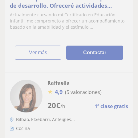
de desarrollo. Ofreceré actividades
educativas que contribuyan a su
Actualmente cursando mi Certificado en Educación
desarrollo emocional e
Infantil, me comprometo a ofrecer un acompañamiento
basado en la amabilidad y el estímulo....
ver más
Contactar
Raffaella
★
4,9
(5 valoraciones)
20
€
/h
1ª clase gratis
Bilbao, Etxebarri, Anteigles...
Cocina