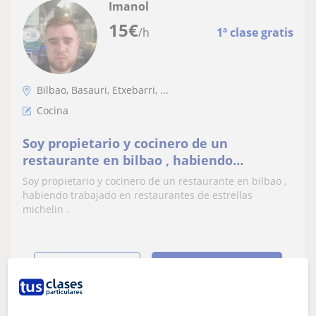
Imanol
15
€
/h
1ª clase gratis
Bilbao, Basauri, Etxebarri, ...
Cocina
Soy propietario y cocinero de un
restaurante en bilbao , habiendo
trabajado en restaurantes de estrellas
Soy propietario y cocinero de un restaurante en bilbao ,
michelin
habiendo trabajado en restaurantes de estrellas
michelin .
ver más
Contactar