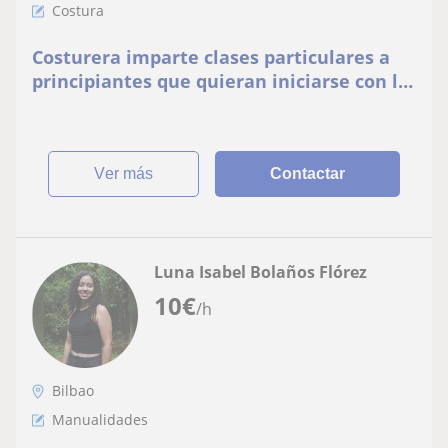
Costura
Costurera imparte clases particulares a
principiantes que quieran iniciarse con la
máquina de coser (adultos y niños/as)
ver más
Contactar
Luna Isabel Bolaños Flórez
10
€
/h
Bilbao
Manualidades