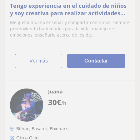
Tengo experiencia en el cuidado de niños
y soy creativa para realizar actividades
dinámicas y recreativas con niños y niñas.
Me gusta mucho enseñar y compartir con niños, siempre
promoviendo habilidades para la vida, manejo de
emociones, enseñarle acerca de los de...
ver más
Contactar
Juana
30
€
/h
Bilbao, Basauri, Etxebarri, ...
Otros Ocio