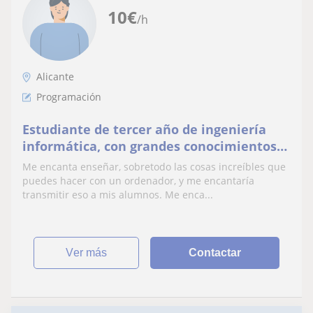
10
€
/h
Alicante
Programación
Estudiante de tercer año de ingeniería
informática, con grandes conocimientos
en informática y ordenadores
Me encanta enseñar, sobretodo las cosas increíbles que
puedes hacer con un ordenador, y me encantaría
transmitir eso a mis alumnos. Me enca...
ver más
Contactar