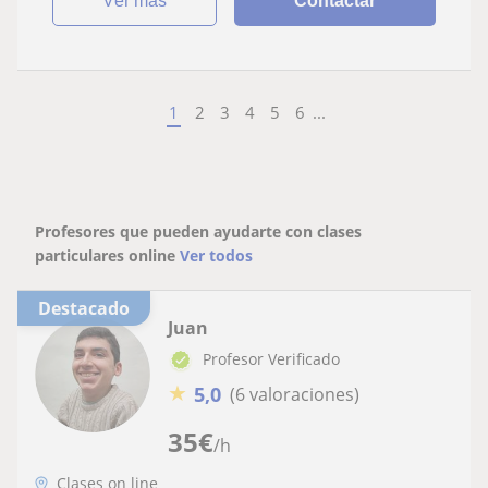
ver más
Contactar
1
2
3
4
5
6
...
Profesores que pueden ayudarte con clases
particulares online
Ver todos
Destacado
Juan
Profesor Verificado
★
5,0
(6 valoraciones)
35
€
/h
Clases on line