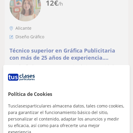
12
€
/h
Alicante
Diseño Gráfico
Técnico superior en Gráfica Publicitaria
con más de 25 años de experiencia.
Trabajo tanto por cuenta ajena como
Soy diseñadora y me encanta mi trabajo. He tenido la
freelance.
suerte de trabajar desde el primer día que salí de la
escuela de artes. Además he ejer...
Política de Cookies
ver más
Contactar
Tusclasesparticulares almacena datos, tales como cookies,
para garantizar el funcionamiento básico del sitio,
personalizar el contenido, adaptar los anuncios y medir
su eficacia, así como para ofrecerte una mejor
Simon Suarez
experiencia.