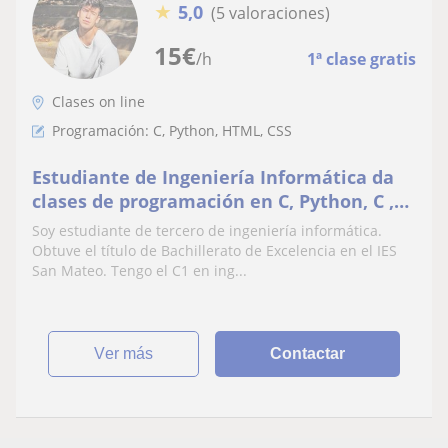
★
5,0
(5 valoraciones)
15
€
/h
1ª clase gratis
Clases on line
Programación: C, Python, HTML, CSS
Estudiante de Ingeniería Informática da
clases de programación en C, Python, C ,
Java, HTML y CSS en Madrid
Soy estudiante de tercero de ingeniería informática.
Obtuve el título de Bachillerato de Excelencia en el IES
San Mateo. Tengo el C1 en ing...
ver más
Contactar