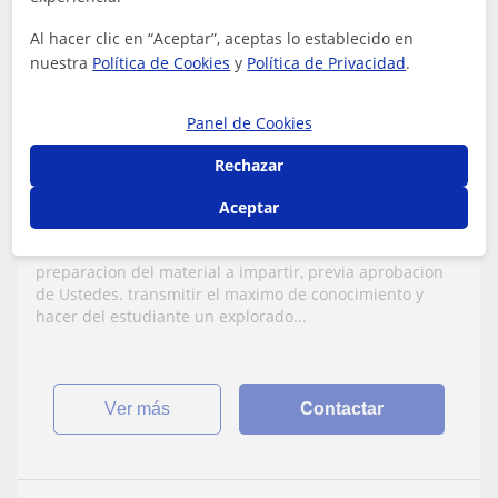
12
€
/h
Al hacer clic en “Aceptar”, aceptas lo establecido en
nuestra
Política de Cookies
y
Política de Privacidad
.
Panel de Cookies
Alicante
Arquitectura
Rechazar
Aceptar
ingeniero en informatica, pedagogia en
actividades academicas por 10 años. Sigo
las normas que indiquen.
preparacion del material a impartir, previa aprobacion
de Ustedes. transmitir el maximo de conocimiento y
hacer del estudiante un explorado...
ver más
Contactar