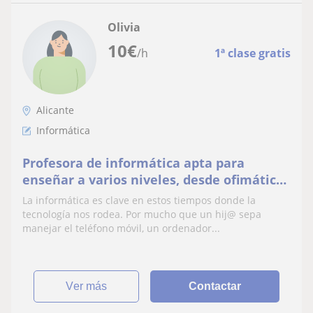
Olivia
10
€
/h
1ª clase gratis
Alicante
Informática
Profesora de informática apta para
enseñar a varios niveles, desde ofimática
básica hasta niveles avanzados.
La informática es clave en estos tiempos donde la
tecnología nos rodea. Por mucho que un hij@ sepa
manejar el teléfono móvil, un ordenador...
ver más
Contactar