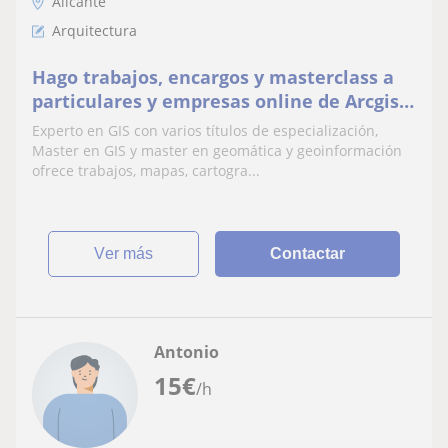
Alicante
Arquitectura
Hago trabajos, encargos y masterclass a
particulares y empresas online de Arcgis,
Gvsig, Qgis, PostgreSQL o Qfield,
Experto en GIS con varios títulos de especialización,
adaptadas y personalizadas
Master en GIS y master en geomática y geoinformación
ofrece trabajos, mapas, cartogra...
ver más
Contactar
Antonio
15
€
/h