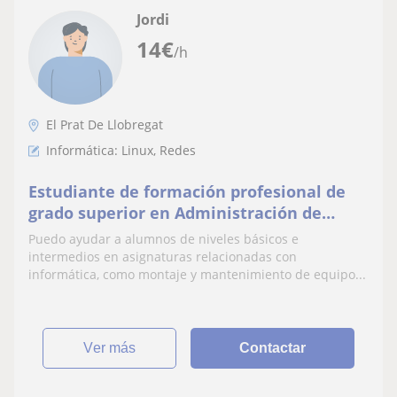
Jordi
14
€
/h
El Prat De Llobregat
Informática: Linux, Redes
Estudiante de formación profesional de
grado superior en Administración de
sistemas informáticos en red y titulado
Puedo ayudar a alumnos de niveles básicos e
en FMGM SMX
intermedios en asignaturas relacionadas con
informática, como montaje y mantenimiento de equipo...
ver más
Contactar