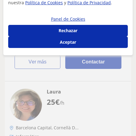
nuestra
Política de Cookies
y
Política de Privacidad
.
Profesora de Robótica (infatil-
bachillerato)
Panel de Cookies
Trabajo en una academia que colabora con escuelas y
Rechazar
imparto clases de robótica en escuelas al rededor de
barcelona. Estoy acostumbrada a to...
Aceptar
ver más
Contactar
Laura
25
€
/h
Barcelona Capital, Cornellà D...