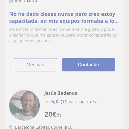
Informática
No he dado clases nunca pero creo estoy
capacitada, en mis equipos formaba a los
nuevos
Para mi la informática es lo que más me gusta, y poder
enseñar lo que me apasiona, para poder compartirlo es
algo que me encanta
ver más
Contactar
Jesús Badenas
★
5,0
(10 valoraciones)
20
€
/h
Barcelona Capital, Cornellà D...