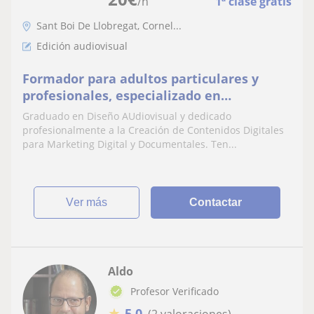
/h
1ª clase gratis
Sant Boi De Llobregat, Cornel...
Edición audiovisual
Formador para adultos particulares y
profesionales, especializado en
orientación y desarrollo profesional, en
Graduado en Diseño AUdiovisual y dedicado
clases online y/o presenciales
profesionalmente a la Creación de Contenidos Digitales
para Marketing Digital y Documentales. Ten...
ver más
Contactar
Aldo
Profesor Verificado
★
5,0
(2 valoraciones)