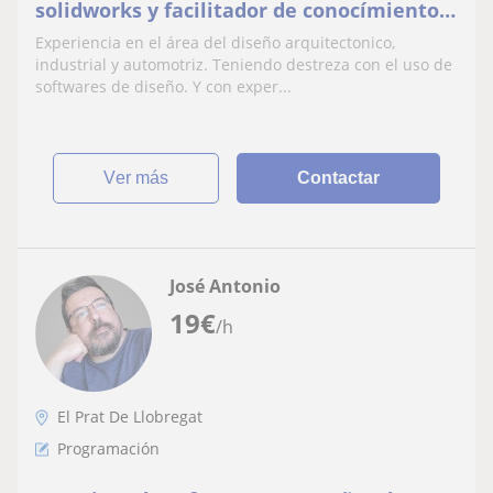
solidworks y facilitador de conocímientos
de arquitectura y diseño.
Experiencia en el área del diseño arquitectonico,
industrial y automotriz. Teniendo destreza con el uso de
softwares de diseño. Y con exper...
ver más
Contactar
José Antonio
19
€
/h
El Prat De Llobregat
Programación