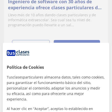
Ingeniero de software con 30 años de
experiencia ofrece clases particulares de
programación a todos los niveles
Llevo más de 10 años dando clases particulares y de
informática extraescolar. Sea cual sea tu nivel de
programación puedo llevarte a un sal...
ver más
Contactar
Política de Cookies
Lidia
13
€
Tusclasesparticulares almacena datos, tales como cookies,
/h
1ª clase gratis
para garantizar el funcionamiento básico del sitio,
personalizar el contenido, adaptar los anuncios y medir
su eficacia, así como para ofrecerte una mejor
experiencia.
Barcelona Capital, Cornellà D...
Robótica
Al hacer clic en “Aceptar”, aceptas lo establecido en