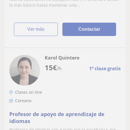
lo más básico hasta mantener una...
ver más
Contactar
Karol Quintero
15
€
/h
1ª clase gratis
Clases on line
Coreano
Profesor de apoyo de aprendizaje de
idiomas
Profesora de idiomas con pasión por la enseñanza, me