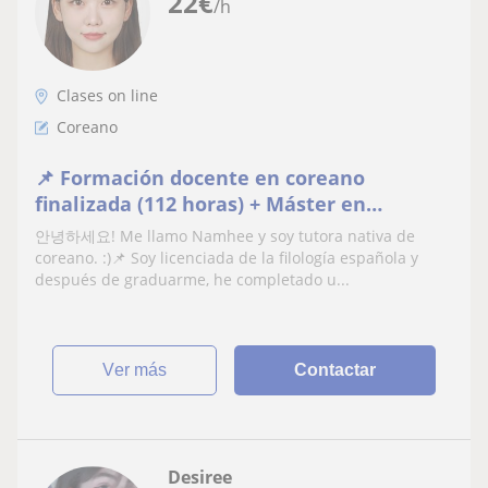
22
€
/h
Clases on line
Coreano
📌 Formación docente en coreano
finalizada (112 horas) + Máster en
Didáctica del Español / Clases de coreano
안녕하세요! Me llamo Namhee y soy tutora nativa de
online personalizadas y grupales
coreano. :)📌 Soy licenciada de la filología española y
después de graduarme, he completado u...
ver más
Contactar
Desiree