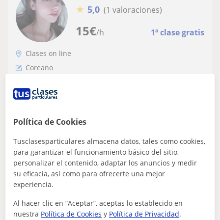
★
5,0
(1 valoraciones)
15
€
/h
1ª clase gratis
Clases on line
Coreano
Doy clases de coreano económicas para
todos los niveles
¡Hola! Soy Desiree y ofrezco clases particulares de
Política de Cookies
coreano adaptadas a tus necesidades, sin importar tu
nivel. Aprenderás de manera divert...
Tusclasesparticulares almacena datos, tales como cookies,
para garantizar el funcionamiento básico del sitio,
personalizar el contenido, adaptar los anuncios y medir
su eficacia, así como para ofrecerte una mejor
ver más
Contactar
experiencia.
Al hacer clic en “Aceptar”, aceptas lo establecido en
nuestra
Política de Cookies
y
Política de Privacidad
.