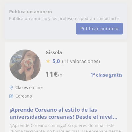
Publica un anuncio
Publica un anuncio y los profesores podrán contactarte
Publicar anuncio
Gissela
★
5,0
(11 valoraciones)
11
€
/h
1ª clase gratis
Clases on line
Coreano
¡Aprende Coreano al estilo de las
universidades coreanas! Desde el nivel
básico hasta el intermedio
"¡Aprende Coreano conmigo! Si quieres dominar este
idioma fascinante, no busques más. ¡Te enseñaré desde