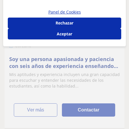
Lin
20
€
Panel de Cookies
/h
1ª clase gratis
Rechazar
Aceptar
Barcelona
Coreano
Soy una persona apasionada y paciencia
con seis años de experiencia enseñando
coreano en México y Colombia
Mis aptitudes y experiencia incluyen una gran capacidad
para escuchar y entender las necesidades de los
estudiantes, así como la habilidad...
ver más
Contactar