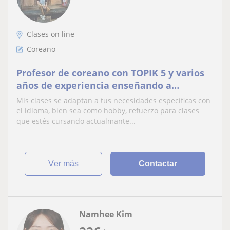
Clases on line
Coreano
Profesor de coreano con TOPIK 5 y varios
años de experiencia enseñando a
estudiantes de todos los niveles
Mis clases se adaptan a tus necesidades específicas con
el idioma, bien sea como hobby, refuerzo para clases
que estés cursando actualmante...
ver más
Contactar
Namhee Kim