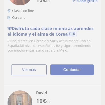
/h
1ª clase gratis
Clases on line
Coreano
🩷Disfruta cada clase mientras aprendes
el idioma y el alma de Corea🇰🇷
✅Nací y crecí en Corea del Sur y actualmente vivo en
España.Mi nivel de español es B2 y sigo aprendiendo
con mucho entusiasmo cada día.Me c...
ver más
Contactar
David
10
€
/h