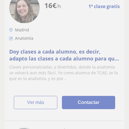
16
€
/h
1ª clase gratis
Madrid
Anatomía
Doy clases a cada alumno, es decir,
adapto las clases a cada alumno para que
vean que estudiar puede ser divertido y
Clases personalizadas, y divertidas, donde la anatomía
facil
se volverá aun más fácil. Yo como alumna de TCAE, se lo
que es la anatomía, y es por...
ver más
Contactar