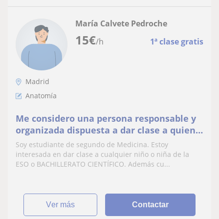
María Calvete Pedroche
15
€
/h
1ª clase gratis
Madrid
Anatomía
Me considero una persona responsable y
organizada dispuesta a dar clase a quien
necesite un empujón en sus estudios
Soy estudiante de segundo de Medicina. Estoy
interesada en dar clase a cualquier niño o niña de la
ESO o BACHILLERATO CIENTÍFICO. Además cu...
ver más
Contactar