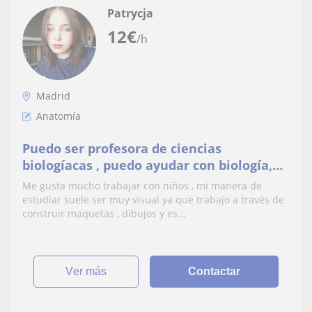
Patrycja
12
€
/h
Madrid
Anatomía
Puedo ser profesora de ciencias
biologíacas , puedo ayudar con biología,
anatomía, química, etc.
Me gusta mucho trabajar con niños , mi manera de
estudiar suele ser muy visual ya que trabajo a través de
construir maquetas , dibujos y es...
ver más
Contactar