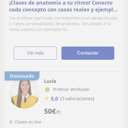
¡Clases de anatomía a tu ritmo! Conecto
cada concepto con casos reales y ejemplos
claros. ¡Tu aprendizaje será diferente!
Soy profesor particular con experiencia en apoyo escolar
y clases personalizadas de anatomía. Me adapto a tu
ritmo, explico con ejemplos re...
ver más
Contactar
Destacado
Lucía
Profesor Verificado
★
5,0
(3 valoraciones)
50
€
/h
Clases on line