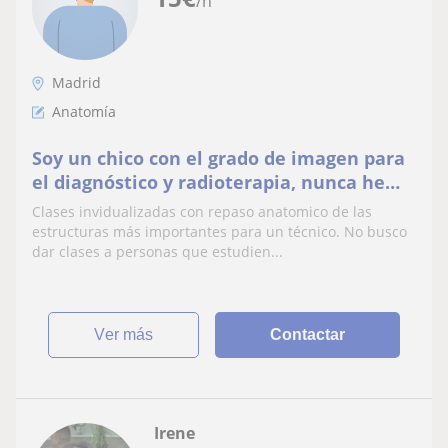
/h
Madrid
Anatomía
Soy un chico con el grado de imagen para
el diagnóstico y radioterapia, nunca he
dado clase pero siempre me ha gustado
Clases invidualizadas con repaso anatomico de las
enselar
estructuras más importantes para un técnico. No busco
dar clases a personas que estudien...
ver más
Contactar
Irene