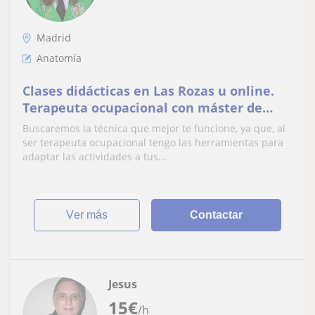
Madrid
Anatomía
Clases didácticas en Las Rozas u online.
Terapeuta ocupacional con máster de
especialización en terapia de mano.
Buscaremos la técnica que mejor te funcione, ya que, al
Conocimientos de investigación al ser un
ser terapeuta ocupacional tengo las herramientas para
máster basado en la evidencia.
adaptar las actividades a tus...
ver más
Contactar
Jesus
15
€
/h