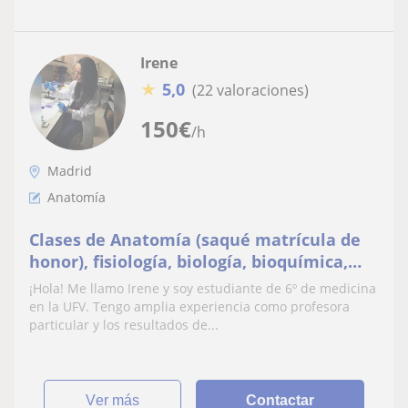
Irene
★
5,0
(22 valoraciones)
150
€
/h
Madrid
Anatomía
Clases de Anatomía (saqué matrícula de
honor), fisiología, biología, bioquímica,
patología general y otras asignaturas de
¡Hola! Me llamo Irene y soy estudiante de 6º de medicina
la carrera
en la UFV. Tengo amplia experiencia como profesora
particular y los resultados de...
ver más
Contactar