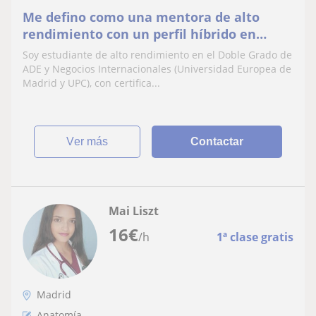
Me defino como una mentora de alto
rendimiento con un perfil híbrido en
Negocios y Tecnología. Soy una
Soy estudiante de alto rendimiento en el Doble Grado de
apasionada de la eficiencia
ADE y Negocios Internacionales (Universidad Europea de
Madrid y UPC), con certifica...
ver más
Contactar
Mai Liszt
16
€
/h
1ª clase gratis
Madrid
Anatomía