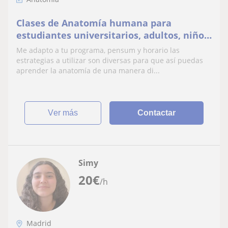
Clases de Anatomía humana para
estudiantes universitarios, adultos, niños,
etc
Me adapto a tu programa, pensum y horario las
estrategias a utilizar son diversas para que así puedas
aprender la anatomía de una manera di...
ver más
Contactar
Simy
20
€
/h
Madrid