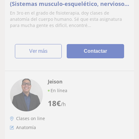
(Sistemas musculo-esquelético, nervioso y
endocrino)
En 3ro en el grado de fisioterapia, doy clases de
anatomía del cuerpo humano. Sé que esta asignatura
para mucha gente es difícil, encontré...
ver más
Contactar
Jeison
En línea
18
€
/h
Clases on line
Anatomía