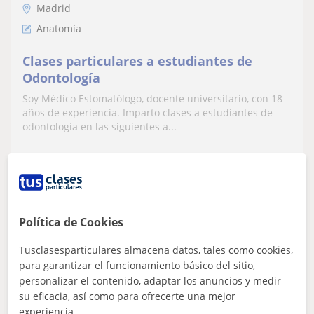
Madrid
Anatomía
Clases particulares a estudiantes de
Odontología
Soy Médico Estomatólogo, docente universitario, con 18
años de experiencia. Imparto clases a estudiantes de
odontología en las siguientes a...
ver más
Contactar
Política de Cookies
Tusclasesparticulares almacena datos, tales como cookies,
Tatiana
para garantizar el funcionamiento básico del sitio,
16
€
/h
personalizar el contenido, adaptar los anuncios y medir
su eficacia, así como para ofrecerte una mejor
experiencia.