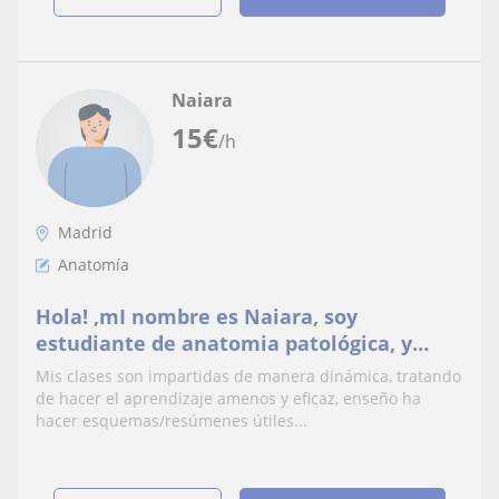
Naiara
15
€
/h
Madrid
Anatomía
Hola! ,mI nombre es Naiara, soy
estudiante de anatomia patológica, y
estoy interesada en ayudarte con lo que
Mis clases son impartidas de manera dinámica, tratando
necesites
de hacer el aprendizaje amenos y eficaz, enseño ha
hacer esquemas/resúmenes útiles...