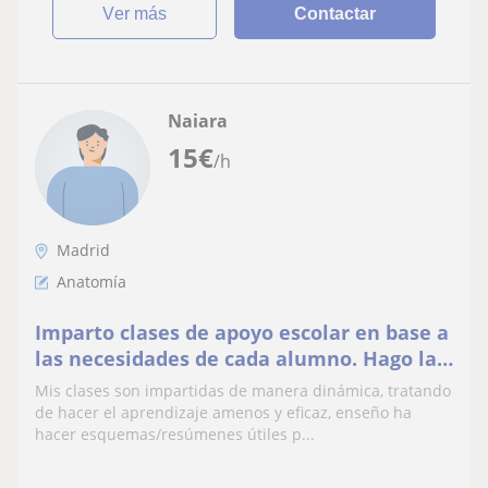
ver más
Contactar
Naiara
15
€
/h
Madrid
Anatomía
Imparto clases de apoyo escolar en base a
las necesidades de cada alumno. Hago las
clases dinámicas y eficientes
Mis clases son impartidas de manera dinámica, tratando
de hacer el aprendizaje amenos y eficaz, enseño ha
hacer esquemas/resúmenes útiles p...