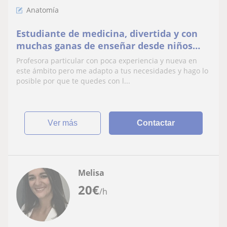
Anatomía
Estudiante de medicina, divertida y con
muchas ganas de enseñar desde niños
pequeños hasta adolescentes
Profesora particular con poca experiencia y nueva en
este ámbito pero me adapto a tus necesidades y hago lo
posible por que te quedes con l...
ver más
Contactar
Melisa
20
€
/h