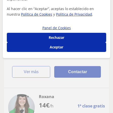
Madrid
Al hacer clic en “Aceptar”, aceptas lo establecido en
nuestra
Política de Cookies
y
Política de Privacidad
.
Anatomía
Soy sanitaria, con más de 10 años de
Panel de Cookies
experiencia en docencia, mi metodología
Rechazar
es muy clara acertiva y proporcional a la
Soy sanitaria colombiana, con estudios y especialidad en
necesidad de quien lo necesite
docencia universitaria, mi método de trabajo, y
Aceptar
experiencia profesional me han per...
ver más
Contactar
Roxana
14
€
/h
1ª clase gratis