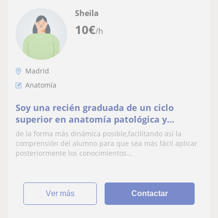
Sheila
10
€
/h
Madrid
Anatomía
Soy una recién graduada de un ciclo
superior en anatomía patológica y
citodiagnostico,puedo dar clases de inglés
de la forma más dinámica posible,facilitando así la
y biología
comprensión del alumno para que sea más fácil aplicar
posteriormente los conocimientos...
ver más
Contactar