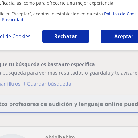
eficacia, así como para ofrecerte una mejor experiencia.
Maestra de Audición y Lenguaje
lic en “Aceptar”, aceptas lo establecido en nuestra
Política de Cook
todas las edades
e Privacidad
.
Clases de apoyo escolar adaptadas a las nec
el de Cookies
Rechazar
Aceptar
variadas. Soy una persona paciente, empática
que tu búsqueda es bastante especifica
tu búsqueda para ver más resultados o guárdala y te avisa
ar filtros
Guardar búsqueda
tos profesores de audición y lenguaje online pue
Abdelhakim