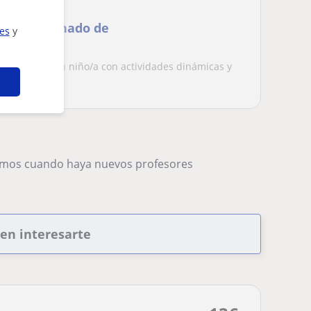
 para alumnado de
ies
y
esidades de tu niño/a con actividades dinámicas y
 y...
remos cuando haya nuevos profesores
den interesarte