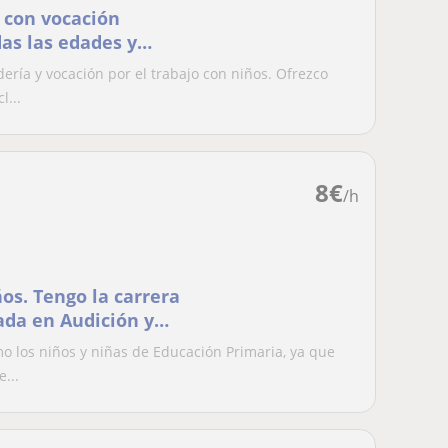
 con vocación
as las edades y
ría y vocación por el trabajo con niños. Ofrezco
l...
8
€
/h
ños. Tengo la carrera
ada en Audición y
zar esos aspectos del
o los niños y niñas de Educación Primaria, ya que
...