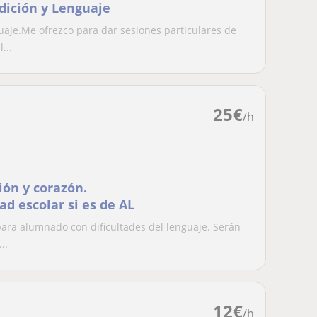
dición y Lenguaje
uaje.Me ofrezco para dar sesiones particulares de
...
25
€
/h
ión y corazón.
d escolar si es de AL
para alumnado con dificultades del lenguaje. Serán
..
12
€
/h