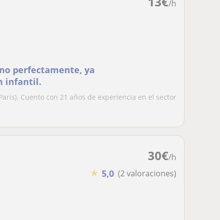
13
€
/h
ino perfectamente, ya
 infantil.
París). Cuento con 21 años de experiencia en el sector
30
€
/h
★
5,0
(2 valoraciones)