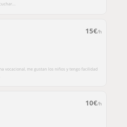
uchar...
15
€
/h
a vocacional, me gustan los niños y tengo facilidad
.
10
€
/h