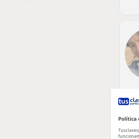
Política
Tusclases
funcionami