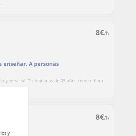
..
8
€
/h
ar. A personas
a y servicial. Trabajé más de 05 años como niñera
.
8
€
/h
ios y