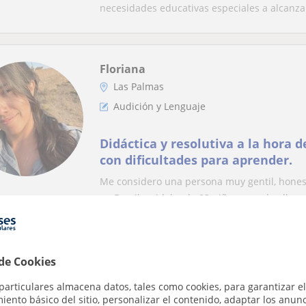
necesidades educativas especiales a alcanza.
Floriana
Las Palmas
Audición y Lenguaje
Didáctica y resolutiva a la hora de enseñ
con dificultades para aprender.
Me considero una persona muy gentil, honest
en Brasil, cuidaba de 02 niños, uno de ellos..
Rocio
 de Cookies
Las Palmas
particulares almacena datos, tales como cookies, para garantizar el
Audición y Lenguaje
ento básico del sitio, personalizar el contenido, adaptar los anunc