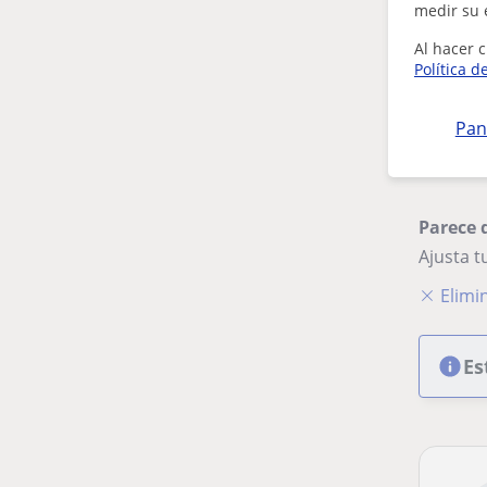
medir su 
Al hacer c
Política d
Pan
Parece 
Ajusta 
Elimin
Es