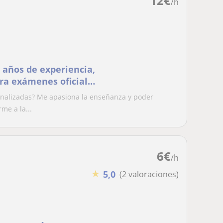
12
€
/h
 años de experiencia,
ra exámenes oficiales
onalizadas? Me apasiona la enseñanza y poder
me a la...
6
€
/h
★
5,0
(2 valoraciones)