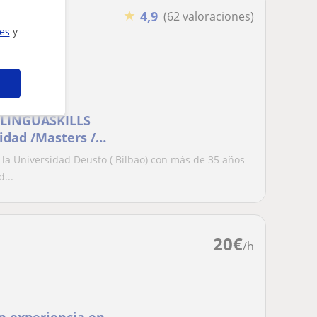
★
zados
4,9
(62 valoraciones)
ies
y
 /LINGUASKILLS
idad /Masters /
la Universidad Deusto ( Bilbao) con más de 35 años
...
20
€
/h