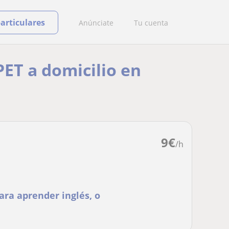
particulares
Anúnciate
Tu cuenta
PET a domicilio en
9
€
/h
ara aprender inglés, o