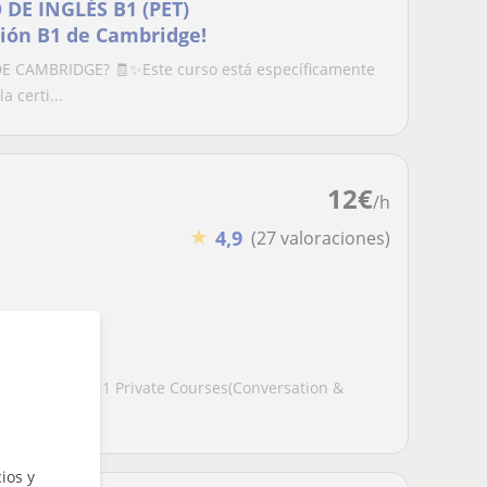
DE INGLÉS B1 (PET)
ción B1 de Cambridge!
E CAMBRIDGE? 🧾✨Este curso está específicamente
 certi...
12
€
/h
★
4,9
(27 valoraciones)
lity English 1:1 Private Courses(Conversation &
...
ios y