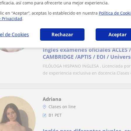
eficacia, así como para ofrecerte una mejor experiencia.
Mónica.Centro de Estudios Personali
lic en “Aceptar”, aceptas lo establecido en nuestra
Política de Cook
Profesor Verificado
e Privacidad
.
Clases on line
B1 PET
el de Cookies
Rechazar
Aceptar
Ingles exámenes oficiales ACLES
CAMBRIDGE /APTIS / EOI / Univers
Erasmus / BACH / ESO /
FILÓLOGA HISPANO INGLESA , Licenciada por 
de experiencia exclusiva en docencia.Clases d
Adriana
Clases on line
B1 PET