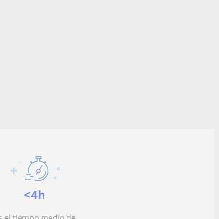
<4h
s el tiempo medio de