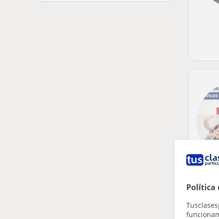
Política
Tusclases
funcionami