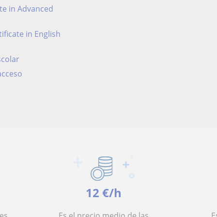
ate in Advanced
tificate in English
colar
acceso
12 €/h
es
Es el precio medio de las
E