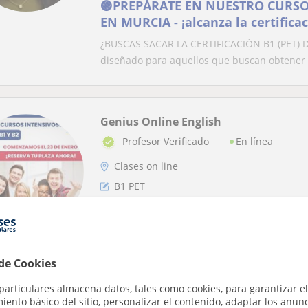
🟣PREPÁRATE EN NUESTRO CURSO 
EN MURCIA - ¡alcanza la certifica
¿BUSCAS SACAR LA CERTIFICACIÓN B1 (PET) D
diseñado para aquellos que buscan obtener la
Genius Online English
En línea
Profesor Verificado
Clases on line
B1 PET
Hospitality & Aviation English
Cursos Profesionales por EspecialidadHospita
WritingA2, A2, B1, B2, C1, C2)Clases particular
 de Cookies
particulares almacena datos, tales como cookies, para garantizar el
ento básico del sitio, personalizar el contenido, adaptar los anunc