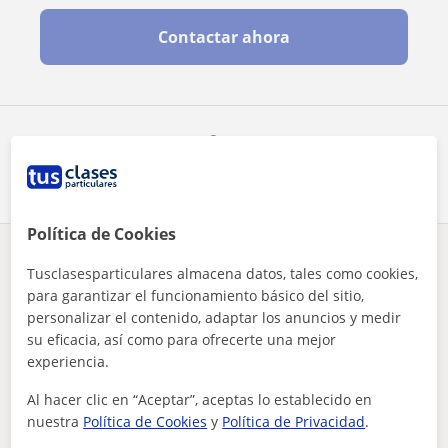
Contactar ahora
Comparte a este profesor
Política de Cookies
¿Hay algún error en este perfil?
Cuéntanos
Tusclasesparticulares almacena datos, tales como cookies,
para garantizar el funcionamiento básico del sitio,
personalizar el contenido, adaptar los anuncios y medir
Tus clases particulares
A domicilio
Lengua catalana y literatura
Barcelona
su eficacia, así como para ofrecerte una mejor
soy responsable, puntual y me gustaria ayudar a niños que ha...
experiencia.
Otros profesores de Lengua catalana y
Al hacer clic en “Aceptar”, aceptas lo establecido en
literatura en Argentona que pueden
nuestra
Política de Cookies
y
Política de Privacidad
.
interesarte