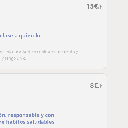
15
€
/h
clase a quien lo
encial, me adapto a cualquier momento y
y tengo un c...
8
€
/h
ón, responsable y con
re habitos saludables