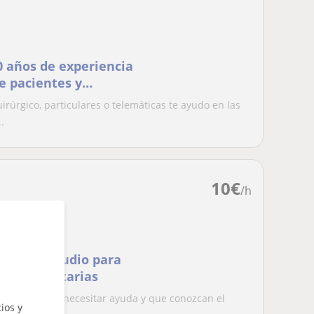
0 años de experiencia
e pacientes y
rúrgico, particulares o telemáticas te ayudo en las
.
10
€
/h
cas de estudio para
ncias sanitarias
a estudiar sin necesitar ayuda y que conozcan el
ios y