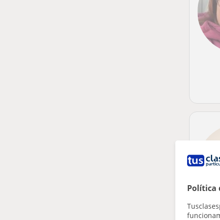
Política
Tusclases
funcionami