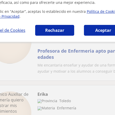
funcionamiento de la memoria y trabajar el a
eficacia, así como para ofrecerte una mejor experiencia.
lic en “Aceptar”, aceptas lo establecido en nuestra
Política de Cook
e Privacidad
.
Lorena
el de Cookies
Rechazar
Aceptar
Toledo
Enfermería
Profesora de Enfermeria apto para
edades
Me encantaria enseñar y ayudar de una form
ayudar y motivar a los alumnos a conseguir b
Erika
Toledo
Enfermería