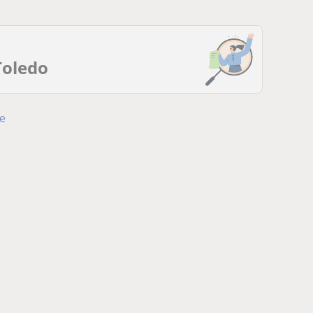
Toledo
ne