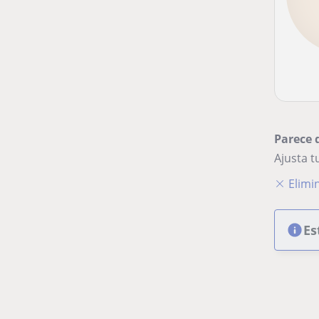
Parece 
Ajusta 
Elimin
Es