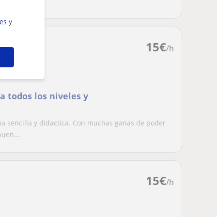
pr...
ies
y
15
€
/h
 todos los niveles y
a sencilla y didactica. Con muchas ganas de poder
uen...
15
€
/h