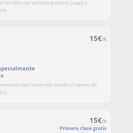
 los niños con ejemplos prácticos, juegos y
 lo...
15
€
/h
especialmente
es
cimientos para hacer más sencillo el camino del
 y...
15
€
/h
Primera clase gratis