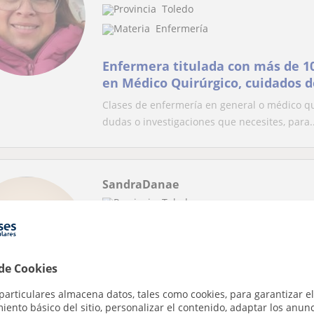
Toledo
Enfermería
Enfermera titulada con más de 1
en Médico Quirúrgico, cuidados d
diferentes cirugías
Clases de enfermería en general o médico qui
dudas o investigaciones que necesites, para..
SandraDanae
Toledo
Enfermería
TCAE ofrece apoyo escolar y técni
 de Cookies
primaria, la ESO, y tcae o emerge
particulares almacena datos, tales como cookies, para garantizar el
Aplico las técnicas de estudio para enseñar 
ento básico del sitio, personalizar el contenido, adaptar los anunc