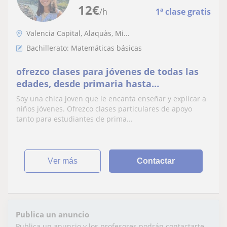
12
€
/h
1ª clase gratis
Valencia Capital, Alaquàs, Mi...
Bachillerato: Matemáticas básicas
ofrezco clases para jóvenes de todas las
edades, desde primaria hasta
bachillerato, en todas las asignaturas,
Soy una chica joven que le encanta enseñar y explicar a
menos en inglés
niños jóvenes. Ofrezco clases particulares de apoyo
tanto para estudiantes de prima...
ver más
Contactar
Publica un anuncio
Publica un anuncio y los profesores podrán contactarte