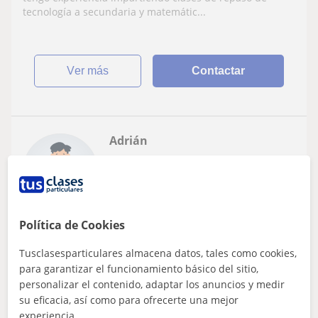
tecnología a secundaria y matemátic...
ver más
Contactar
Adrián
10
€
/h
1ª clase gratis
Política de Cookies
Manises, Alaquàs, Mislata, Qu...
Bachillerato
Tusclasesparticulares almacena datos, tales como cookies,
para garantizar el funcionamiento básico del sitio,
Recién terminado el bachillerato, puedo
personalizar el contenido, adaptar los anuncios y medir
dar todo tipo de asignaturas que se me
su eficacia, así como para ofrecerte una mejor
propongan y con muchas ganas de poder
experiencia.
Hola! Acabo de terminar el bachillerato con excelentes