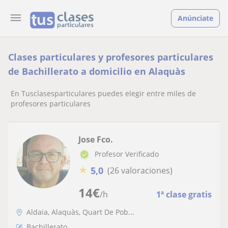
Anúnciate
Clases particulares y profesores particulares
de Bachillerato a domicilio en Alaquàs
En Tusclasesparticulares puedes elegir entre miles de
profesores particulares
Jose Fco.
Profesor Verificado
★
5,0
(26 valoraciones)
14
€
/h
1ª clase gratis
Aldaia, Alaquàs, Quart De Pob...
Bachillerato