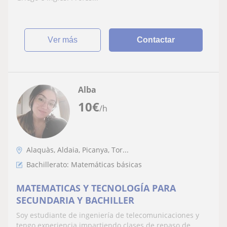
ver más
Contactar
Alba
10
€
/h
Alaquàs, Aldaia, Picanya, Tor...
Bachillerato: Matemáticas básicas
MATEMATICAS Y TECNOLOGÍA PARA
SECUNDARIA Y BACHILLER
Soy estudiante de ingeniería de telecomunicaciones y
tengo experiencia impartiendo clases de repaso de