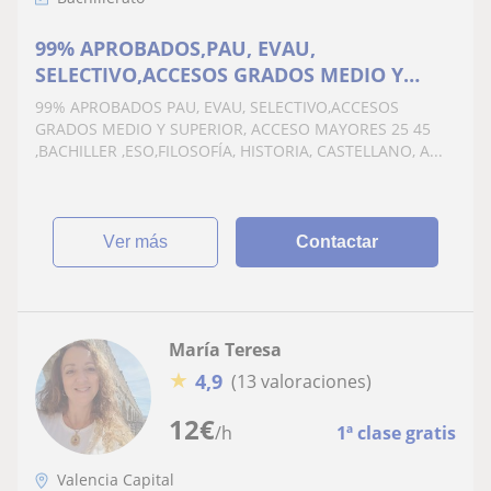
99% APROBADOS,PAU, EVAU,
SELECTIVO,ACCESOS GRADOS MEDIO Y
SUPERIOR, ACCESO MAYORES 25 45
99% APROBADOS PAU, EVAU, SELECTIVO,ACCESOS
,BACHILLER ,ESO,FILOSOFÍA, HISTORIA,
GRADOS MEDIO Y SUPERIOR, ACCESO MAYORES 25 45
CASTELLANO, ARTE, COMENTARIO DE
,BACHILLER ,ESO,FILOSOFÍA, HISTORIA, CASTELLANO, A...
TEXTO, ECONOMÍA, GEOGRAFÍA
ver más
Contactar
María Teresa
★
4,9
(13 valoraciones)
12
€
/h
1ª clase gratis
Valencia Capital