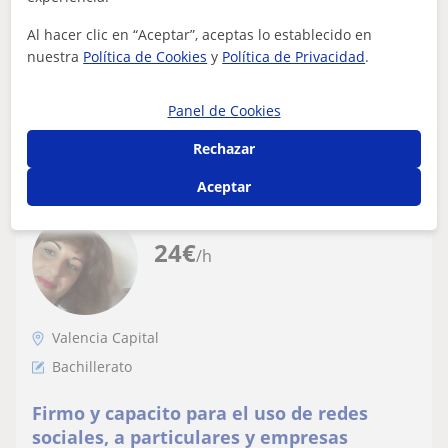
ayudar
resultados y tengo los conocimientos muy frescos. Me
Al hacer clic en “Aceptar”, aceptas lo establecido en
encanta enseñar y ayudar a alum...
nuestra
Política de Cookies
y
Política de Privacidad
.
Panel de Cookies
ver más
Contactar
Rechazar
Aceptar
Laura
24
€
/h
Valencia Capital
Bachillerato
Firmo y capacito para el uso de redes
sociales, a particulares y empresas