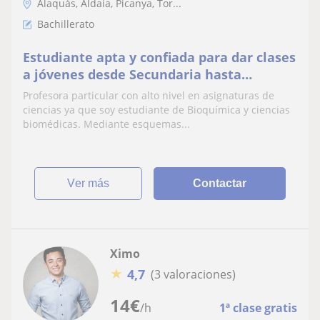
Alaquàs, Aldaia, Picanya, Tor...
Bachillerato
Estudiante apta y confiada para dar clases
a jóvenes desde Secundaria hasta
Bachillerato para prepararlos para la PAU
Profesora particular con alto nivel en asignaturas de
ciencias ya que soy estudiante de Bioquímica y ciencias
biomédicas. Mediante esquemas...
ver más
Contactar
Ximo
★
4,7
(3 valoraciones)
14
€
/h
1ª clase gratis