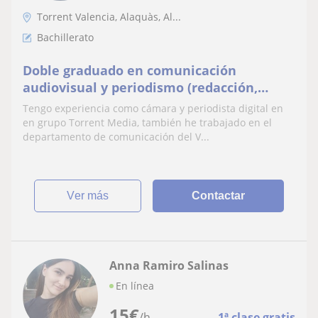
Torrent Valencia, Alaquàs, Al...
Bachillerato
Doble graduado en comunicación
audiovisual y periodismo (redacción,
edición, cine, fotografía) vivo en Torrent,
Tengo experiencia como cámara y periodista digital en
tengo B2 de inglés
en grupo Torrent Media, también he trabajado en el
departamento de comunicación del V...
ver más
Contactar
Anna Ramiro Salinas
En línea
15
€
/h
1ª clase gratis