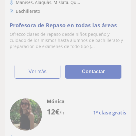
Manises, Alaquàs, Mislata, Qu...
Bachillerato
Profesora de Repaso en todas las áreas
Ofrezco clases de repaso desde niños pequeño y
cuidado de los mismos hasta alumnos de bachillerato y
preparación de exámenes de todo tipo (...
ver más
Contactar
Mónica
12
€
/h
1ª clase gratis