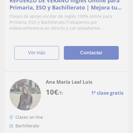
REFUERZO DE VERANO Inglés Online para
Primaria, ESO y Bachillerato | Mejora tus
Notas
Clases de apoyo escolar de inglés 100% online para
Primaria, ESO y Bachillerato.Trabajamos por
videoconferencia en directo y con plataforma...
ver más
Contactar
Ana María Leal Luis
10
€
/h
1ª clase gratis
Clases on line
Bachillerato