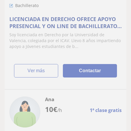
Bachillerato
LICENCIADA EN DERECHO OFRECE APOYO
PRESENCIAL Y ON LINE DE BACHILLERATO,
FP Y PREPARACIÓN PAU
Soy licenciada en Derecho por la Universidad de
Valencia, colegiada por el ICAV. Llevo 8 años impartiendo
apoyo a Jóvenes estudiantes de b...
ver más
Contactar
Ana
10
€
/h
1ª clase gratis