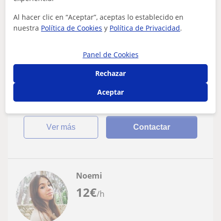
Bachillerato: Cálculo, Geometría, Álgebra lineal,
Al hacer clic en “Aceptar”, aceptas lo establecido en
Trigonometría, Matemáticas básicas
nuestra
Política de Cookies
y
Política de Privacidad
.
Profesora de asignaturas de primaria y
secundaria
Panel de Cookies
Me llamo Susana y soy biotecnóloga. Llevo alrededor de
Rechazar
4 años dando clases particulares a alumnos de
bachillerato, ESO y primaria, y he tra...
Aceptar
ver más
Contactar
Noemi
12
€
/h