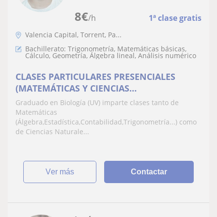
8
€
/h
1ª clase gratis
Valencia Capital, Torrent, Pa...
Bachillerato: Trigonometría, Matemáticas básicas,
Cálculo, Geometría, Álgebra lineal, Análisis numérico
CLASES PARTICULARES PRESENCIALES
(MATEMÁTICAS Y CIENCIAS
(BIOLOGÍA,FÍSICA/QUÍMICA,ETC))
Graduado en Biología (UV) imparte clases tanto de
Matemáticas
(Álgebra,Estadística,Contabilidad,Trigonometría...) como
de Ciencias Naturale...
ver más
Contactar