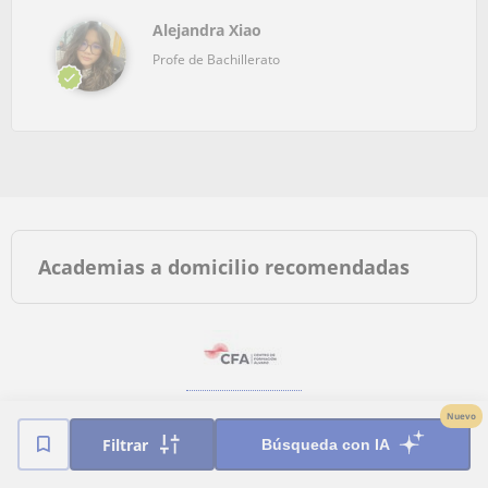
Alejandra Xiao
Profe de Bachillerato
Academias a domicilio recomendadas
Nuevo
Filtrar
Búsqueda con IA
Clases a domicilio más buscadas