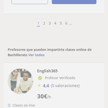
1
2
3
4
5
6
...
Profesores que pueden impartirte clases online de
Bachillerato
Ver todos
English365
Profesor Verificado
★
4,4
(5 valoraciones)
30
€
/h
Clases on line