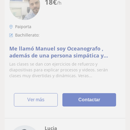
18
€
/h
Paiporta
Bachillerato:
Me llamó Manuel soy Oceanografo ,
además de una persona simpática y
extrovertida, doy clases hasta bachiller de
Las clases se dan con ejercicios de refuerzo y
la rama de ciencias
diapositivas para explicar procesos y videos. serán
clases muy divertidas y dinámicas. Veras...
ver más
Contactar
Lucia