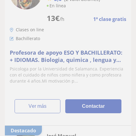
En línea
13
€
/h
1ª clase gratis
Clases on line
Bachillerato
Profesora de apoyo ESO Y BACHILLERATO:
+ IDIOMAS. Biologia, quimica , lengua y
literatura , geografía, historia,
Psicologa por la Universidad de Salamanca. Experiencia
matemáticas, ingles y francés
con el cuidado de niños como niñera y como profesora
durante 4 años.Mi motivación p...
ver más
Contactar
Destacado