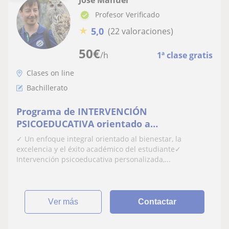
José Manuel
Profesor Verificado
★
5,0
(22 valoraciones)
50
€
/h
1ª clase gratis
Clases on line
Bachillerato
Programa de INTERVENCIÓN
PSICOEDUCATIVA orientado a
optimización del rendimiento académico,
✓ Un enfoque integral orientado al bienestar, la
mejora de la motivación y adquisición de
excelencia y el éxito académico del estudiante✓
estrategias de aprendizaje en
Intervención psicoeducativa personalizada,...
adolescentes. Matemático | Físico |
Historiador PSICÓLOGO ESPECIALIZADO EN
EDUCACIÓN
ver más
Contactar