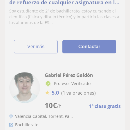
de refuerzo de cualquier asignatura en la
ESO, Bachiller o Primaria
Soy estudiante de 2º de bachillerato, estoy cursando el
científico (física y dibujo técnico) y impartiría las clases a
los alumnos de la ES...
ver más
Contactar
Gabriel Pérez Galdón
Profesor Verificado
★
5,0
(1 valoraciones)
10
€
/h
1ª clase gratis
Valencia Capital, Torrent, Pa...
Bachillerato