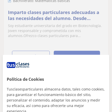
Bachillerato: Matemáticas básicas
Imparto clases particulares adecuadas a
las necesidades del alumno. Desde
primaria hasta segundo de bachiller
Soy estudiante universitaria del grado en Biotecnología.
Joven responsable y comprometida con mis
alumnos.Ofrezco clases particulares para...
ver más
Contactar
Política de Cookies
Susana
18
€
Tusclasesparticulares almacena datos, tales como cookies,
/h
1ª clase gratis
para garantizar el funcionamiento básico del sitio,
personalizar el contenido, adaptar los anuncios y medir
su eficacia, así como para ofrecerte una mejor
Valencia Capital, Mislata, Pa...
experiencia.