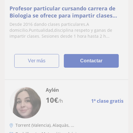
Profesor particular cursando carrera de
Biologia se ofrece para impartir clases
particulares de Mates,Física,Química
Desde 2016 dando clases particulares.A
Biología y demás asignaturas
domicilio.Puntualidad,disciplina respeto y ganas de
relacionadas con Ciencias.Posibilidad de
impartir clases. Sesiones desde 1 hora hasta 2 h...
impartir hasta 1er curso de Carrera
ver más
Contactar
Aylén
10
€
/h
1ª clase gratis
Torrent (Valencia), Alaquàs, ...