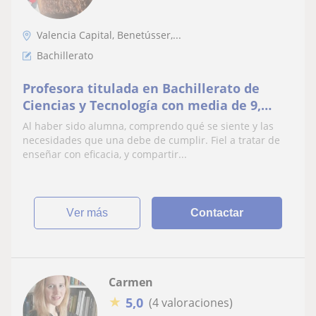
Valencia Capital, Benetússer,...
Bachillerato
Profesora titulada en Bachillerato de
Ciencias y Tecnología con media de 9,
ofrezco clases de apoyo en cualquier
Al haber sido alumna, comprendo qué se siente y las
asignatura.
necesidades que una debe de cumplir. Fiel a tratar de
enseñar con eficacia, y compartir...
ver más
Contactar
Carmen
★
5,0
(4 valoraciones)