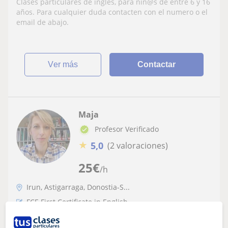
Clases particulares de ingles, para niñ@s de entre 6 y 16
abajo
años. Para cualquier duda contacten con el numero o el
email de abajo.
ver más
Contactar
Maja
Profesor Verificado
★
5,0
(2 valoraciones)
25
€
/h
Irun, Astigarraga, Donostia-S...
FCE First Certificate in English
Clases de inglés dinamicas,ONLiNE o