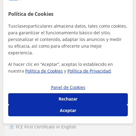
presenciales ,preparación de First (FCE) +
Advanced (CAE) +otros niveles según tus
Política de Cookies
Clases particulares presenciales o online. Preparacion
necesidades-Irun/Hendaye
de Examenes First y Advanced etc. Profesora titulada con
Tusclasesparticulares almacena datos, tales como cookies,
20 años de experiencia. Cla...
para garantizar el funcionamiento básico del sitio,
personalizar el contenido, adaptar los anuncios y medir
su eficacia, así como para ofrecerte una mejor
ver más
Contactar
experiencia.
Al hacer clic en “Aceptar”, aceptas lo establecido en
nuestra
Política de Cookies
y
Política de Privacidad
.
Udane
Panel de Cookies
15
€
/h
1ª clase gratis
Rechazar
Aceptar
Irun
FCE First Certificate in English