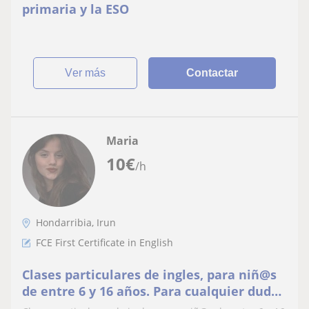
primaria y la ESO
ver más
Contactar
Maria
10
€
/h
Hondarribia, Irun
FCE First Certificate in English
Clases particulares de ingles, para niñ@s
de entre 6 y 16 años. Para cualquier duda
contacten con el numero o el email de