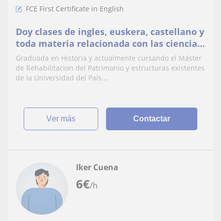
FCE First Certificate in English
Doy clases de ingles, euskera, castellano y
toda materia relacionada con las ciencias
sociales y letras
Graduada en Historia y actualmente cursando el Máster
de Rehabilitacion del Patrimonio y estructuras existentes
de la Universidad del País...
ver más
Contactar
Iker Cuena
6
€
/h