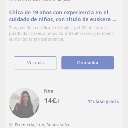
Chica de 19 años con experiencia en el
cuidado de niños, con título de euskera y
inglés
Tengo el first certificate de Ingles y el B2 de euskera,
puedo dar clases a niños durante el verano y también
cuidarlos, tengo experiencia...
ver más
Contactar
Noa
14
€
/h
1ª clase gratis
Errenteria, Irun, Donostia-Sa...