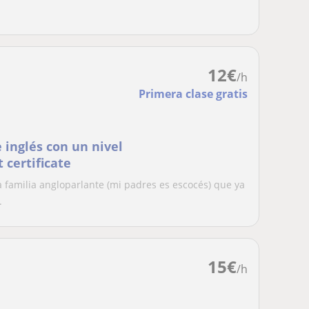
12
€
/h
Primera clase gratis
e inglés con un nivel
 certificate
 familia angloparlante (mi padres es escocés) que ya
.
15
€
/h