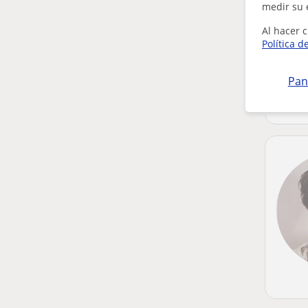
medir su 
Al hacer c
Política d
Pan