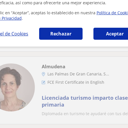
eficacia, así como para ofrecerte una mejor experiencia.
FCE First Certificate in English
lic en “Aceptar”, aceptas lo establecido en nuestra
Política de Cook
Profesora particular para el B1 o
e Privacidad
.
Inglés
el de Cookies
Rechazar
Aceptar
Hello! Soy Martina de Armas, estudiante unive
de inglés. Doy clases personalizadas, esp...
Almudena
Las Palmas De Gran Canaria, S...
FCE First Certificate in English
Licenciada turismo imparto clase
primaria
Diplomada en turismo te ayudaré con tus d