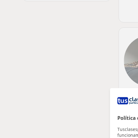
Política
Tusclases
funcionami