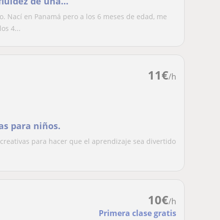
fluidez de una
o. Nací en Panamá pero a los 6 meses de edad, me
os 4...
11
€
/h
as para niños.
 creativas para hacer que el aprendizaje sea divertido
10
€
/h
Primera clase gratis