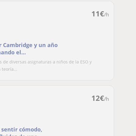
11
€
/h
por Cambridge y un año
nando el
 de diversas asignaturas a niños de la ESO y
teoría...
12
€
/h
 sentir cómodo,