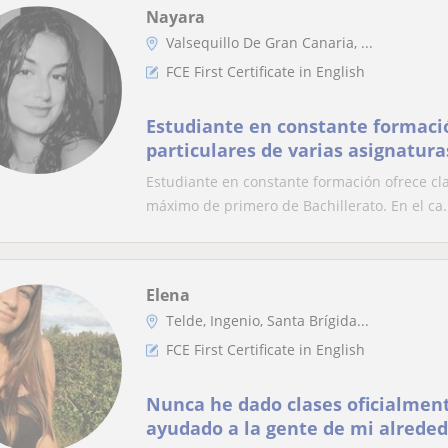
Nayara
Valsequillo De Gran Canaria, ...
FCE First Certificate in English
Estudiante en constante formació
particulares de varias asignatura
máximo de primero de Bachillerat
Estudiante en constante formación ofrece cla
inglés, con un nivel máximo de B
máximo de primero de Bachillerato. En el ca.
Elena
Telde, Ingenio, Santa Brígida...
FCE First Certificate in English
Nunca he dado clases oficialmen
ayudado a la gente de mi alrededo