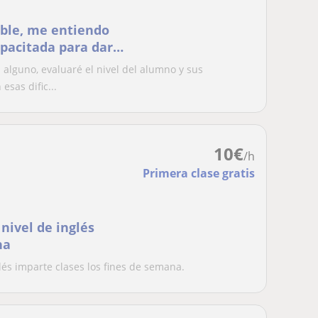
ible, me entiendo
apacitada para dar
 primaria a
alguno, evaluaré el nivel del alumno y sus
sas dific...
10
€
/h
Primera clase gratis
nivel de inglés
na
glés imparte clases los fines de semana.