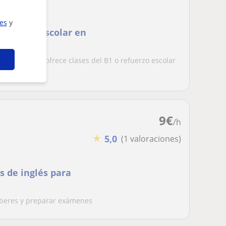
ies
y
 refuerzo escolar en
rsitaria que ofrece clases del B1 o refuerzo escolar
9
€
/h
★
5,0
(1 valoraciones)
s de inglés para
eberes y preparar exámenes