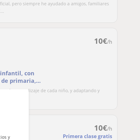
icial, pero siempre he ayudado a amigos, familiares
..
10
€
/h
infantil, con
 de primaria,
itmo de aprendizaje de cada niño, y adaptando y
do u...
10
€
/h
Primera clase gratis
ios y