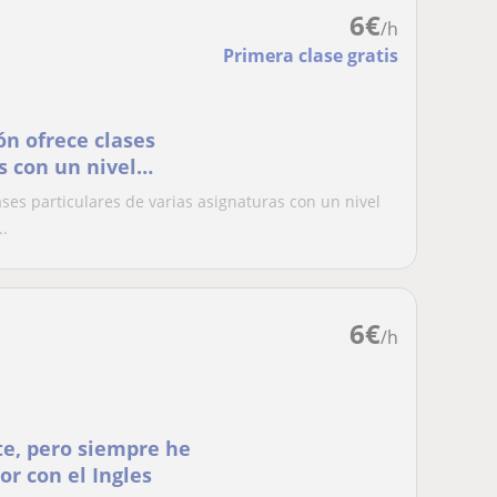
6
€
/h
Primera clase gratis
n ofrece clases
s con un nivel
o. En el caso de
ses particulares de varias asignaturas con un nivel
2
..
6
€
/h
te, pero siempre he
r con el Ingles