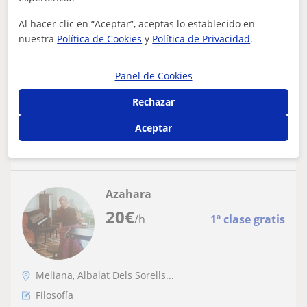
Filosofía on-line para todos!
Al hacer clic en “Aceptar”, aceptas lo establecido en
nuestra
Política de Cookies
y
Política de Privacidad
.
¡Hola amig@! ¡Bienvenido a mi perfil! Como estudiante
del programa de Doctorado de Filosofía Moral y Política
de la Universidad de Valencia...
Panel de Cookies
Rechazar
ver más
Contactar
Aceptar
Azahara
20
€
/h
1ª clase gratis
Meliana, Albalat Dels Sorells...
Filosofía