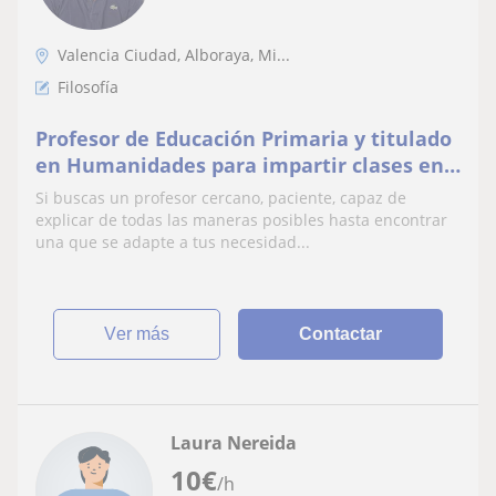
Valencia Ciudad, Alboraya, Mi...
Filosofía
Profesor de Educación Primaria y titulado
en Humanidades para impartir clases en
E.S.O y bachillerato de filosofía
Si buscas un profesor cercano, paciente, capaz de
explicar de todas las maneras posibles hasta encontrar
una que se adapte a tus necesidad...
ver más
Contactar
Laura Nereida
10
€
/h