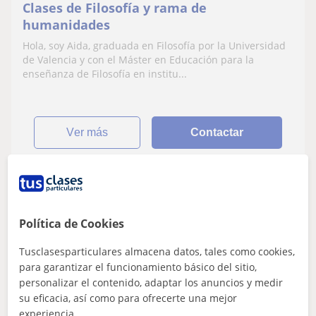
Clases de Filosofía y rama de
humanidades
Hola, soy Aida, graduada en Filosofía por la Universidad
de Valencia y con el Máster en Educación para la
enseñanza de Filosofía en institu...
ver más
Contactar
Iván
★
5,0
(30 valoraciones)
Política de Cookies
12
€
Tusclasesparticulares almacena datos, tales como cookies,
/h
para garantizar el funcionamiento básico del sitio,
personalizar el contenido, adaptar los anuncios y medir
Valencia Capital, Alboraya, M...
su eficacia, así como para ofrecerte una mejor
Filosofía
experiencia.