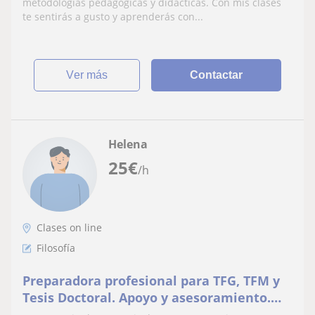
metodologías pedagógicas y didácticas. Con mis clases
te sentirás a gusto y aprenderás con...
ver más
Contactar
Helena
25
€
/h
Clases on line
Filosofía
Preparadora profesional para TFG, TFM y
Tesis Doctoral. Apoyo y asesoramiento.
Filosofia