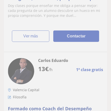
soy y lo que hago,
Doy clases porque enseñar me obliga a pensar mejor:
cada pregunta de un alumno descubre un hueco en mi
propia comprensión. Y porque me duel...
ver más
Contactar
Carlos Eduardo
13
€
/h
1ª clase gratis
Valencia Capital
Filosofía
Formado como Coach del Desempeño