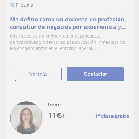
Filosofía
Me defino como un docente de profesión,
consultor de negocios por experiencia y
humanista empresarial por convicción.
Mis clases serán eminentemente prácticas,
participativas y orientadas a la aplicación inmediata de
los conocimientos en el entorno laboral....
ver más
Contactar
Irene
11
€
/h
1ª clase gratis