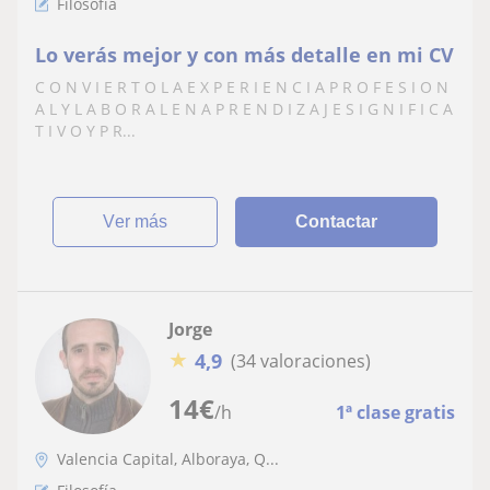
Filosofía
Lo verás mejor y con más detalle en mi CV
C O N V I E R T O L A E X P E R I E N C I A P R O F E S I O N
A L Y L A B O R A L E N A P R E N D I Z A J E S I G N I F I C A
T I V O Y P R...
ver más
Contactar
Jorge
★
4,9
(34 valoraciones)
14
€
/h
1ª clase gratis
Valencia Capital, Alboraya, Q...