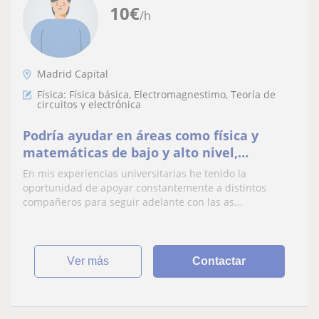
10
€
/h
Madrid Capital
Física: Física básica, Electromagnestimo, Teoría de
circuitos y electrónica
Podría ayudar en áreas como física y
matemáticas de bajo y alto nivel,
actualmente me encuentro cursando un
En mis experiencias universitarias he tenido la
grado en Sonido e Imagen en la UPM, e
oportunidad de apoyar constantemente a distintos
hice 3 años de Ingeniería Electrónica en la
compañeros para seguir adelante con las as...
Universidad Simón Bolívar
ver más
Contactar