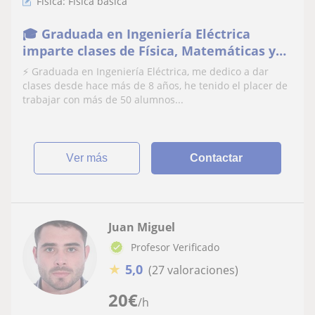
Física: Física básica
🎓 Graduada en Ingeniería Eléctrica
imparte clases de Física, Matemáticas y
Química (Todos los niveles)
⚡ Graduada en Ingeniería Eléctrica, me dedico a dar
clases desde hace más de 8 años, he tenido el placer de
trabajar con más de 50 alumnos...
ver más
Contactar
Juan Miguel
Profesor Verificado
★
5,0
(27 valoraciones)
20
€
/h