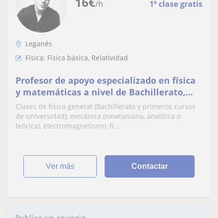
16
€
/h
1ª clase gratis
Leganés
Física: Física básica, Relatividad
Profesor de apoyo especializado en física
y matemáticas a nivel de Bachillerato,
universidad y todo aquel con inquietudes
Clases de física general (Bachillerato y primeros cursos
físicas
de universidad), mecánica (newtoniana, analítica o
teórica), electromagnetismo, fí...
ver más
Contactar
Publica un anuncio