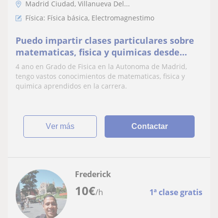
Madrid Ciudad, Villanueva Del...
Física: Física básica, Electromagnestimo
Puedo impartir clases particulares sobre
matematicas, fisica y quimicas desde
ninos de primaria hasta adolescentes de
4 ano en Grado de Fisica en la Autonoma de Madrid,
bachillerato
tengo vastos conocimientos de matematicas, fisica y
quimica aprendidos en la carrera.
ver más
Contactar
Frederick
10
€
/h
1ª clase gratis