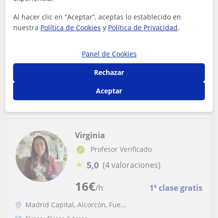
¡Domina la Física y Química con paciencia
y claridad!
Al hacer clic en “Aceptar”, aceptas lo establecido en
nuestra
Política de Cookies
y
Política de Privacidad
.
¡Hola! Soy Angeles Martinez, ingeniera con amplia
experiencia ayudando a alumnos a superar la Física y
Química, una de las asignaturas que...
Panel de Cookies
Rechazar
ver más
Contactar
Aceptar
Virginia
Profesor Verificado
★
5,0
(4 valoraciones)
16
€
/h
1ª clase gratis
Madrid Capital, Alcorcón, Fue...