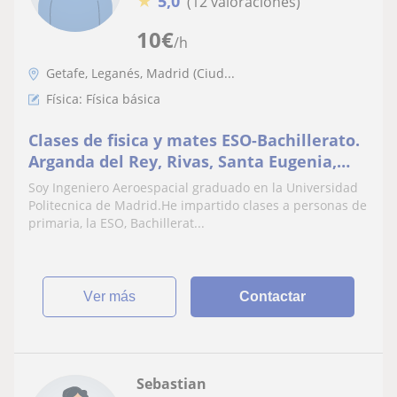
★
5,0
(12 valoraciones)
10
€
/h
Getafe, Leganés, Madrid (Ciud...
Física: Física básica
Clases de fisica y mates ESO-Bachillerato.
Arganda del Rey, Rivas, Santa Eugenia,
Vallecas
Soy Ingeniero Aeroespacial graduado en la Universidad
Politecnica de Madrid.He impartido clases a personas de
primaria, la ESO, Bachillerat...
ver más
Contactar
Sebastian