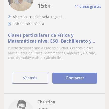
15
€
/h
1ª clase gratis
Alcorcón, Fuenlabrada, Legané...
Física: Física básica
Clases particulares de Física y
Matemáticas nivel ESO, Bachillerato y
primer año de universidad. Estudiante de
Puedo desplazarme a Madrid ciudad. Ofrezco clases
Ingeniería Aeroespacial en Madrid.
particulares de Física, Matemáticas, Álgebra y Cálculo,
También disponible en vacaciones de
Cálculo multivariable, Cálculo de...
Navidad
ver más
Contactar
Christian