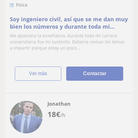
Física
Soy ingeniero civil, así que se me dan muy
bien los números y durante toda mi
carrera fui ayudante de cátedra
Me apasiona la enseñanza, durante toda mi carrera
universitaria fue mi sustento. Debería revisar los temas
a impartir porque estoy un poco...
ver más
Contactar
Jonathan
18
€
/h