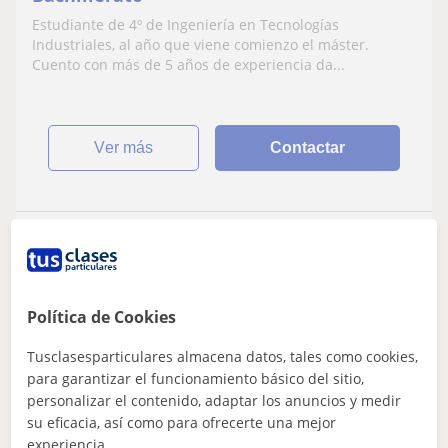
Estudiante de 4º de Ingeniería en Tecnologías
Industriales, al año que viene comienzo el máster.
Cuento con más de 5 años de experiencia da...
ver más
Contactar
Ing Angeles
★
5,0
(175 valoraciones)
26
€
Política de Cookies
/h
1ª clase gratis
Tusclasesparticulares almacena datos, tales como cookies,
Madrid Ciudad, Fuenlabrada, G...
para garantizar el funcionamiento básico del sitio,
Física: Física básica, Física Nuclear y de partículas,
personalizar el contenido, adaptar los anuncios y medir
Astrofísica
su eficacia, así como para ofrecerte una mejor
experiencia.