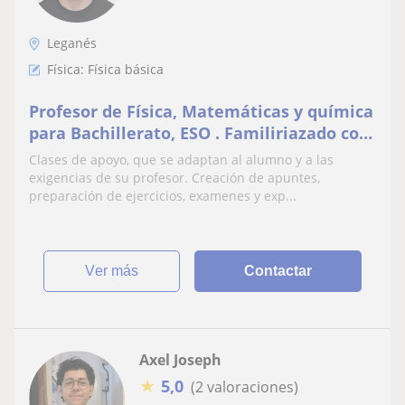
Leganés
Física: Física básica
Profesor de Física, Matemáticas y química
para Bachillerato, ESO . Familiriazado con
la PAU y examenes similares
Clases de apoyo, que se adaptan al alumno y a las
exigencias de su profesor. Creación de apuntes,
preparación de ejercicios, examenes y exp...
ver más
Contactar
Axel Joseph
★
5,0
(2 valoraciones)