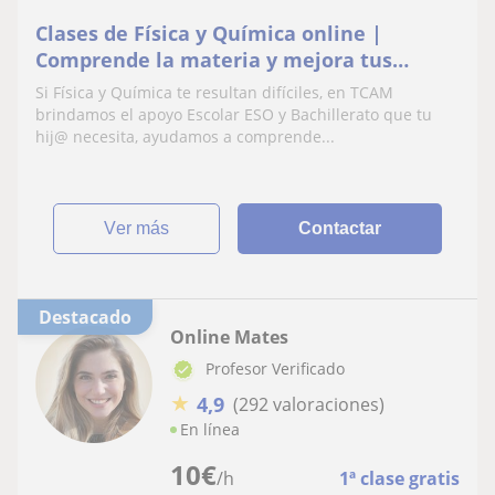
Clases de Física y Química online |
Comprende la materia y mejora tus
resultados
Si Física y Química te resultan difíciles, en TCAM
brindamos el apoyo Escolar ESO y Bachillerato que tu
hij@ necesita, ayudamos a comprende...
ver más
Contactar
Destacado
Online Mates
Profesor Verificado
★
4,9
(292 valoraciones)
En línea
10
€
/h
1ª clase gratis