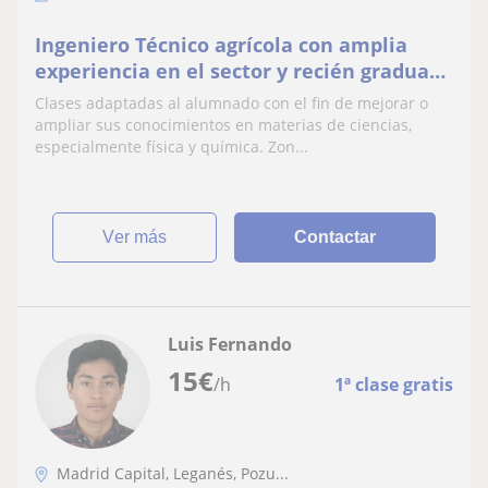
Ingeniero Técnico agrícola con amplia
experiencia en el sector y recién graduado
en el máster de formación de profesorado
Clases adaptadas al alumnado con el fin de mejorar o
para secundaria, bachillerato y FP.
ampliar sus conocimientos en materias de ciencias,
especialmente física y química. Zon...
ver más
Contactar
Luis Fernando
15
€
/h
1ª clase gratis
Madrid Capital, Leganés, Pozu...