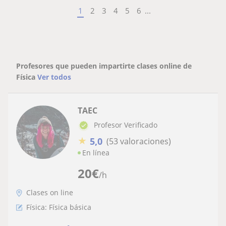
1
2
3
4
5
6
...
Profesores que pueden impartirte clases online de
Física
Ver todos
TAEC
Profesor Verificado
★
5,0
(53 valoraciones)
En línea
20
€
/h
Clases on line
Física: Física básica