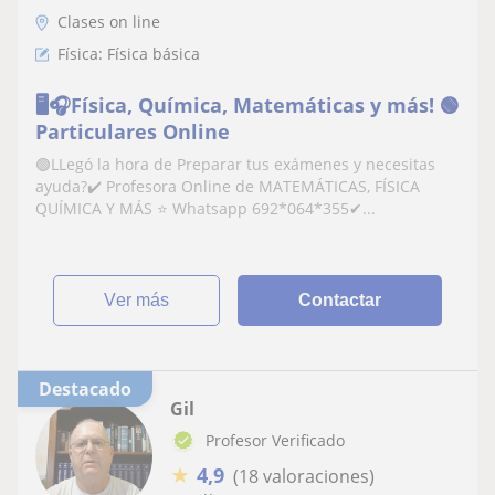
Clases on line
Física: Física básica
🖥️🎧Física, Química, Matemáticas y más! 🟢
Particulares Online
🟢LLegó la hora de Preparar tus exámenes y necesitas
ayuda?✔️ Profesora Online de MATEMÁTICAS, FÍSICA
QUÍMICA Y MÁS ⭐ Whatsapp 692*064*355✔...
ver más
Contactar
Destacado
Gil
Profesor Verificado
★
4,9
(18 valoraciones)