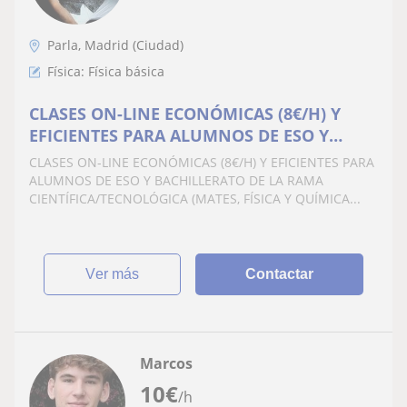
Parla, Madrid (Ciudad)
Física: Física básica
CLASES ON-LINE ECONÓMICAS (8€/H) Y
EFICIENTES PARA ALUMNOS DE ESO Y
BACHILLERATO DE LA RAMA
CLASES ON-LINE ECONÓMICAS (8€/H) Y EFICIENTES PARA
CIENTÍFICA/TECNOLÓGICA (MATES, FÍSICA Y
ALUMNOS DE ESO Y BACHILLERATO DE LA RAMA
QUÍMICA)
CIENTÍFICA/TECNOLÓGICA (MATES, FÍSICA Y QUÍMICA...
ver más
Contactar
Marcos
10
€
/h