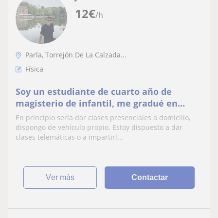
12
€
/h
Parla, Torrejón De La Calzada...
Física
Soy un estudiante de cuarto año de
magisterio de infantil, me gradué en
bachillerato de ciencias de la salud.
En principio sería dar clases presenciales a domicilio,
Instituto y primaria
dispongo de vehículo propio. Estoy dispuesto a dar
clases telemáticas o a impartirl...
ver más
Contactar