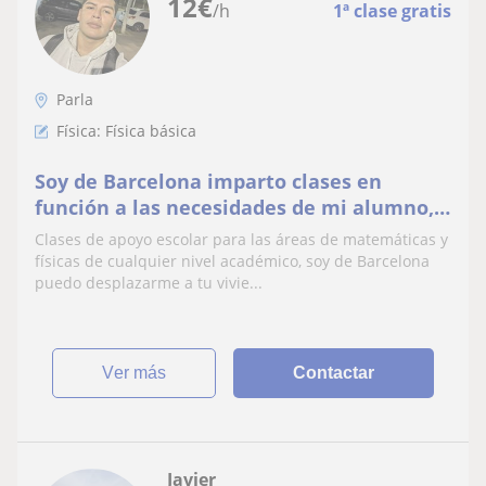
12
€
/h
1ª clase gratis
Parla
Física: Física básica
Soy de Barcelona imparto clases en
función a las necesidades de mi alumno,
tanto nivelación, apoyo o adelantar
Clases de apoyo escolar para las áreas de matemáticas y
físicas de cualquier nivel académico, soy de Barcelona
puedo desplazarme a tu vivie...
ver más
Contactar
Javier