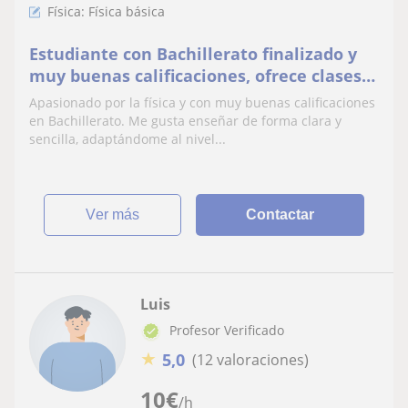
Física: Física básica
Estudiante con Bachillerato finalizado y
muy buenas calificaciones, ofrece clases
de apoyo escolar y refuerzo
Apasionado por la física y con muy buenas calificaciones
en Bachillerato. Me gusta enseñar de forma clara y
sencilla, adaptándome al nivel...
ver más
Contactar
Luis
Profesor Verificado
★
5,0
(12 valoraciones)
10
€
/h