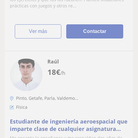
Bachillerato Internacional y podria
prácticas con juegos y otros re...
llevarte tus investigaciones internas de
Fisica y Quimica
ver más
Contactar
Raúl
18
€
/h
Pinto, Getafe, Parla, Valdemo...
Física
Estudiante de ingeniería aeroespacial que
imparte clase de cualquier asignatura
nivel de ESO y bachillerato.
Me encanta la enseñanza y me respaldan dos años de