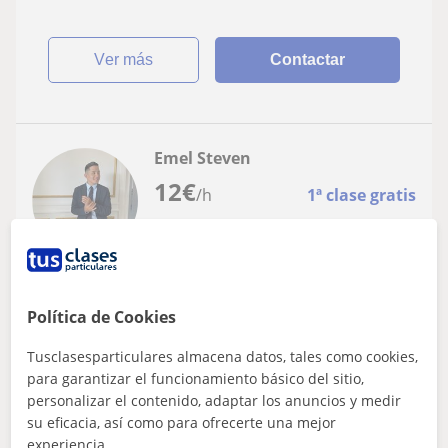
ver más
Contactar
Emel Steven
12
€
/h
1ª clase gratis
Parla, Humanes De Madrid, Tor...
Física: Física básica
Política de Cookies
Ingeniero Telemático. Física: ESO,
Tusclasesparticulares almacena datos, tales como cookies,
Bachillerato
para garantizar el funcionamiento básico del sitio,
personalizar el contenido, adaptar los anuncios y medir
Graduado en Ingenieria en Sistemas de
su eficacia, así como para ofrecerte una mejor
Telecomunicación con experiencia docente de 3-4 años
experiencia.
en materias de Física. Todos mis alumnos implica...