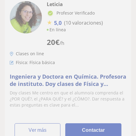
Leticia
Profesor Verificado
★
5,0
(10 valoraciones)
En línea
20
€
/h
Clases on line
Física: Física básica
Ingeniera y Doctora en Química. Profesora
de instituto. Doy clases de Física y
Química
Doy clases Me centro en que el alumno/a comprenda el
¿POR QUÉ?, el ¿PARA QUÉ? y el ¿CÓMO?. Dar respuesta a
estas preguntas es clave para el...
ver más
Contactar