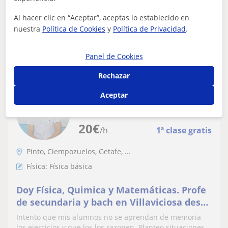
Al hacer clic en “Aceptar”, aceptas lo establecido en
nuestra
Política de Cookies
y
Política de Privacidad
.
ver más
Contactar
Panel de Cookies
Rechazar
Juan Manuel Gómez
Aceptar
Profesor Verificado
20
€
/h
1ª clase gratis
Pinto, Ciempozuelos, Getafe, ...
Física: Física básica
Doy Física, Quimica y Matemáticas. Profe
de secundaria y bach en Villaviciosa desde
hace 8 años. Para Pinto y cercanías u
Intento que mis alumnos no se aprendan de memoria
online. Tengo amplia experiencia en
los ejercicios y que los los razonen. Planteo situaciones