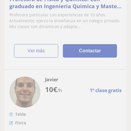
graduado en Ingenieria Quimica y Master
del profesorado
Profesora particular con experiencias de 10 años.
Actualmente, ejerzo la enseñanza en un colegio privado.
Mis clases son dinámicas y adapta...
ver más
Contactar
Javier
10
€
/h
1ª clase gratis
Telde
Física