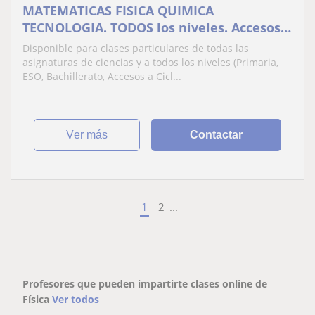
MATEMATICAS FISICA QUIMICA
TECNOLOGIA. TODOS los niveles. Accesos
universidad y ciclos
Disponible para clases particulares de todas las
asignaturas de ciencias y a todos los niveles (Primaria,
ESO, Bachillerato, Accesos a Cicl...
ver más
Contactar
1
2
...
Profesores que pueden impartirte clases online de
Física
Ver todos