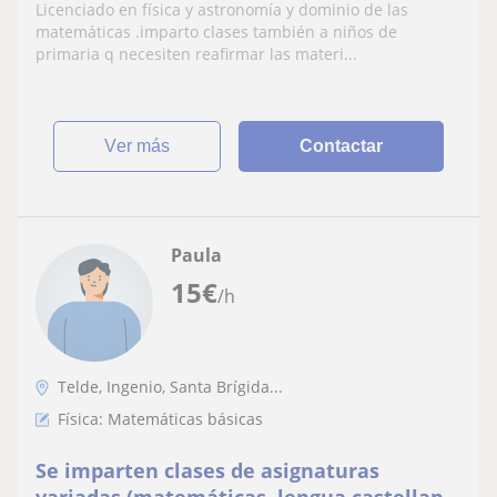
enseñanza secundaria
Licenciado en física y astronomía y dominio de las
matemáticas .imparto clases también a niños de
primaria q necesiten reafirmar las materi...
ver más
Contactar
Paula
15
€
/h
Telde, Ingenio, Santa Brígida...
Física: Matemáticas básicas
Se imparten clases de asignaturas
variadas (matemáticas, lengua castellana,