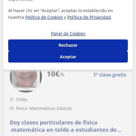
bachillerato
de asignaturas como de seguimiento de la materia
durante el curso, por lo tanto pue...
Al hacer clic en “Aceptar”, aceptas lo establecido en
nuestra
Política de Cookies
y
Política de Privacidad
.
Panel de Cookies
ver más
Contactar
Rechazar
Aceptar
Leticia
10
€
/h
1ª clase gratis
Telde
Física: Matemáticas básicas
Doy clases particulares de física
.matemática en telde a estudiantes de