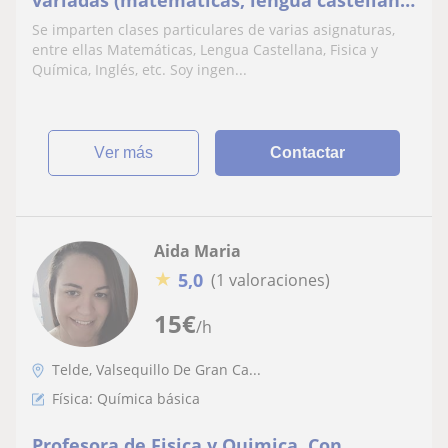
física y química, inglés, etc)
Se imparten clases particulares de varias asignaturas,
entre ellas Matemáticas, Lengua Castellana, Fisica y
Química, Inglés, etc. Soy ingen...
ver más
Contactar
Aida Maria
★
5,0
(1 valoraciones)
15
€
/h
Telde, Valsequillo De Gran Ca...
Física: Química básica
Profesora de Fisica y Quimica. Con