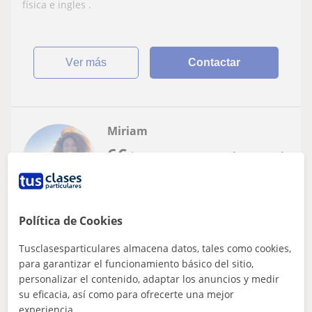
física e ingles .
ver más
Contactar
Miriam
6
€
/h
1ª clase gratis
Las Palmas De Gran Canaria, A...
Política de Cookies
Física: Química básica
Tusclasesparticulares almacena datos, tales como cookies,
para garantizar el funcionamiento básico del sitio,
Estudiante de ingeniería de química,
personalizar el contenido, adaptar los anuncios y medir
imparte clases de química, física y
su eficacia, así como para ofrecerte una mejor
matemáticas de niveles ESO y
Las clases que imparto suelen ser tanto de recuperación
experiencia.