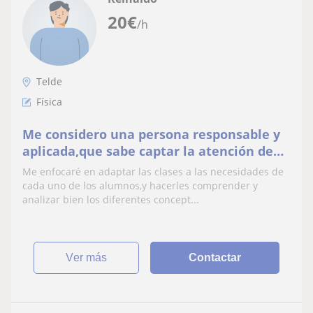
20
€
/h
Telde
Física
Me considero una persona responsable y
aplicada,que sabe captar la atención de
los alumnos.
Me enfocaré en adaptar las clases a las necesidades de
cada uno de los alumnos,y hacerles comprender y
analizar bien los diferentes concept...
ver más
Contactar