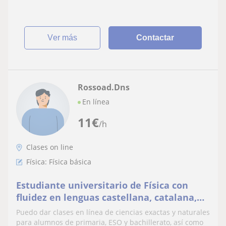
ver más
Contactar
Rossoad.Dns
En línea
11
€
/h
Clases on line
Física: Física básica
Estudiante universitario de Física con
fluidez en lenguas castellana, catalana,
inglesa y rusa.
Puedo dar clases en línea de ciencias exactas y naturales
para alumnos de primaria, ESO y bachillerato, así como