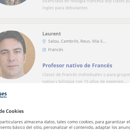
llicenciada en filologia francesa doy clases p
ingles para debutantes
Laurent
Salou, Cambrils, Reus, Vila-S...
Francés
Profesor nativo de Francés
Clases de Francés individuales o para grupos
nativo y bilingüe con 15 años de experien...
Laurent
 de Cookies
Salou, Cambrils, Reus, Vila-S...
particulares almacena datos, tales como cookies, para garantizar el
Francés
ento básico del sitio, personalizar el contenido, adaptar los anunc