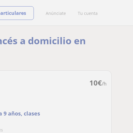
particulares
Anúnciate
Tu cuenta
ncés a domicilio en
10
€
/h
 9 años, clases
és