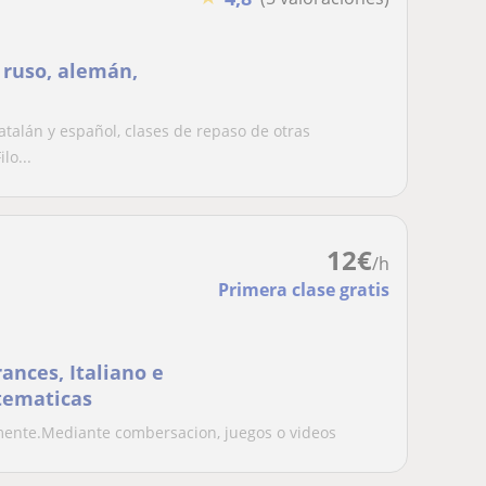
, ruso, alemán,
catalán y español, clases de repaso de otras
lo...
12
€
/h
Primera clase gratis
ances, Italiano e
tematicas
lmente.Mediante combersacion, juegos o videos