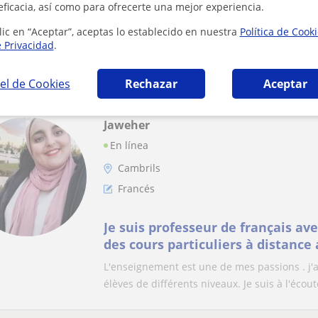
eficacia, así como para ofrecerte una mejor experiencia.
Clases de Francés. Profesor nativ
lic en “Aceptar”, aceptas lo establecido en nuestra
Política de Cook
Clases de Francés individuales o para grupos
e Privacidad
.
nativo y bilingüe con 15 años de experien...
el de Cookies
Rechazar
Aceptar
Jaweher
En línea
Cambrils
Francés
Je suis professeur de français av
des cours particuliers à distance 
L'enseignement est une de mes passions . j
élèves de différents niveaux. Je suis à l'écoute