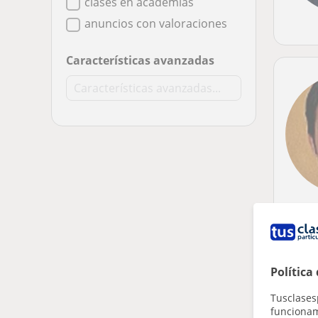
clases en academias
anuncios con valoraciones
Características avanzadas
Política
Tusclases
funcionami