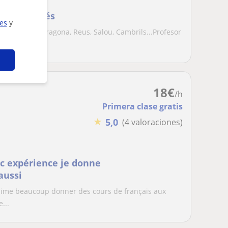
o de Francés
ies
y
. Zona de Tarragona, Reus, Salou, Cambrils...Profesor
18
€
/h
Primera clase gratis
★
5,0
(4 valoraciones)
ec expérience je donne
aussi
'aime beaucoup donner des cours de français aux
...