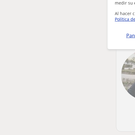
medir su 
Al hacer c
Política d
Pan