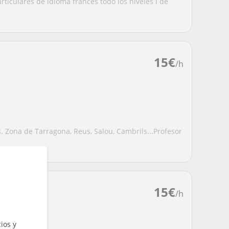
articulares de idioma francès todo los niveles i de
15
€
/h
. Zona de Tarragona, Reus, Salou, Cambrils...Profesor
15
€
/h
ios y