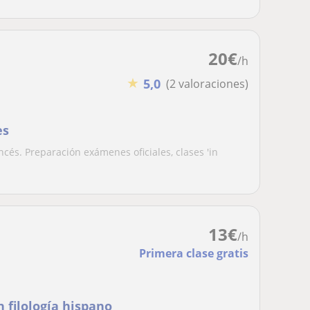
20
€
/h
★
5,0
(2 valoraciones)
es
ncés. Preparación exámenes oficiales, clases 'in
13
€
/h
Primera clase gratis
 filología hispano