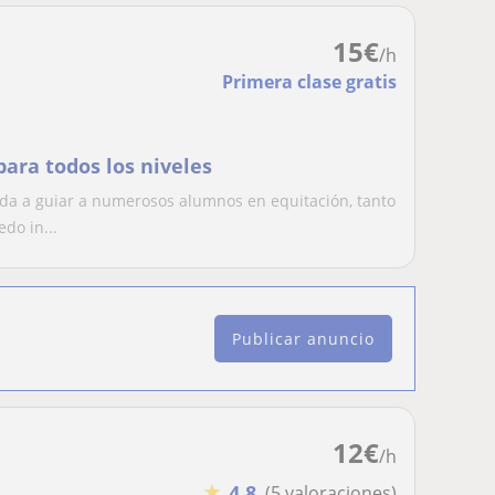
15
€
/h
Primera clase gratis
para todos los niveles
a a guiar a numerosos alumnos en equitación, tanto
do in...
Publicar anuncio
12
€
/h
★
4,8
(5 valoraciones)