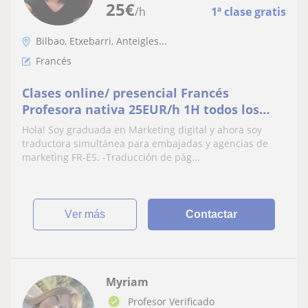
25
€
/h
1ª clase gratis
Bilbao, Etxebarri, Anteigles...
Francés
Clases online/ presencial Francés
Profesora nativa 25EUR/h 1H todos los
niveles
Hola! Soy graduada en Marketing digital y ahora soy
traductora simultánea para embajadas y agencias de
marketing FR-ES. -Traducción de pág...
ver más
Contactar
Myriam
Profesor Verificado