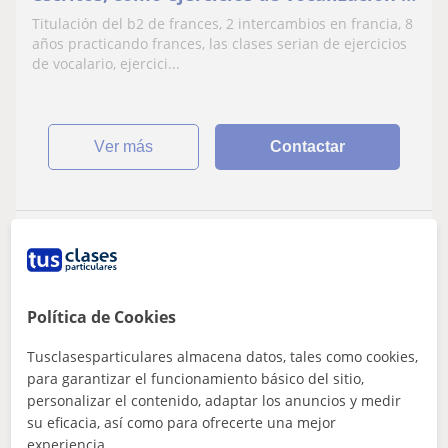
pronunciacion
Titulación del b2 de frances, 2 intercambios en francia, 8
años practicando frances, las clases serian de ejercicios
de vocalario, ejercici...
ver más
Contactar
Coralie
20
€
/h
Política de Cookies
Tusclasesparticulares almacena datos, tales como cookies,
Barakaldo, Basauri, Bilbao, E...
para garantizar el funcionamiento básico del sitio,
Francés
personalizar el contenido, adaptar los anuncios y medir
su eficacia, así como para ofrecerte una mejor
Profesora experimentada nativa
experiencia.