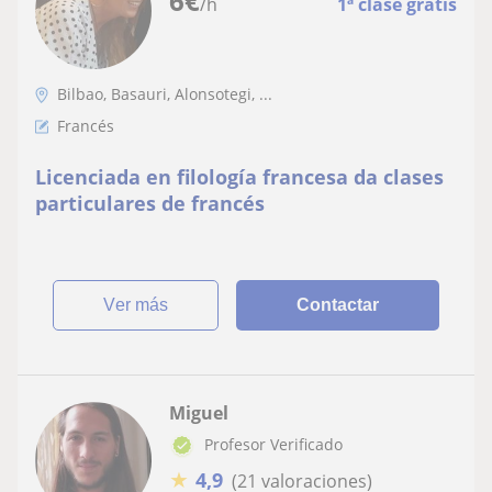
6
€
/h
1ª clase gratis
Bilbao, Basauri, Alonsotegi, ...
Francés
Licenciada en filología francesa da clases
particulares de francés
ver más
Contactar
Miguel
Profesor Verificado
★
4,9
(21 valoraciones)