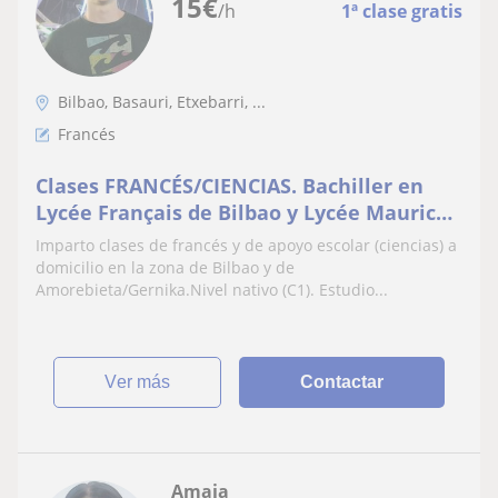
15
€
/h
1ª clase gratis
Bilbao, Basauri, Etxebarri, ...
Francés
Clases FRANCÉS/CIENCIAS. Bachiller en
Lycée Français de Bilbao y Lycée Maurice
Ravel de San Juan de Luz (Francia).
Imparto clases de francés y de apoyo escolar (ciencias) a
Estudiante UPV
domicilio en la zona de Bilbao y de
Amorebieta/Gernika.Nivel nativo (C1). Estudio...
ver más
Contactar
Amaia