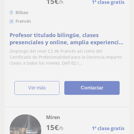
15
€
/h
1ª clase gratis
Bilbao
Francés
Profesor titulado bilingüe, clases
presenciales y online, amplia experiencia,
muy buenos resultados , imparte clases
Dispongo del nivel C2 de Francés así como del
particulares
Certificado de Profesionalidad para la Docencia.Imparto
clases a todos los niveles, Delf B2 i...
ver más
Contactar
Miren
15
€
/h
1ª clase gratis