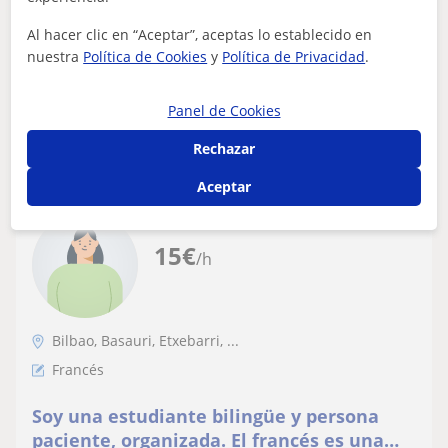
Profesora con 10 años de experiencia. Con habilitacion
Al hacer clic en “Aceptar”, aceptas lo establecido en
para corregir los examenes oficiales del DELF y DALF.
nuestra
Política de Cookies
y
Política de Privacidad
.
Panel de Cookies
ver más
Contactar
Rechazar
Aceptar
Lola
15
€
/h
Bilbao, Basauri, Etxebarri, ...
Francés
Soy una estudiante bilingüe y persona
paciente, organizada. El francés es una