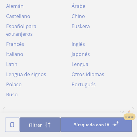
Alemán
Árabe
Castellano
Chino
Español para
Euskera
extranjeros
Francés
Inglés
Italiano
Japonés
Latín
Lengua
Lengua de signos
Otros idiomas
Polaco
Portugués
Ruso
Francés en Etxebarri, Anteiglesia de
Nuevo
San Esteban-Etxebarri Do
Filtrar
Búsqueda con IA