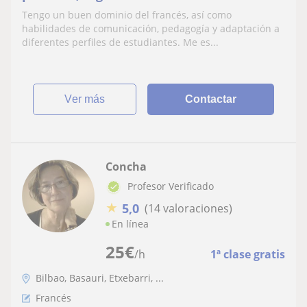
lengua que me gusta transmitir de forma
Tengo un buen dominio del francés, así como
dinámica.
habilidades de comunicación, pedagogía y adaptación a
diferentes perfiles de estudiantes. Me es...
ver más
Contactar
Concha
Profesor Verificado
★
5,0
(14 valoraciones)
En línea
25
€
/h
1ª clase gratis
Bilbao, Basauri, Etxebarri, ...
Francés