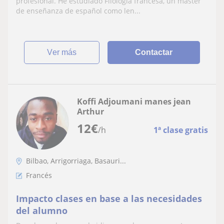
profesional. He estudiado Filología francesa, un master
de enseñanza de español como len...
ver más
Contactar
Koffi Adjoumani manes jean
Arthur
12
€
/h
1ª clase gratis
Bilbao, Arrigorriaga, Basauri...
Francés
Impacto clases en base a las necesidades
del alumno