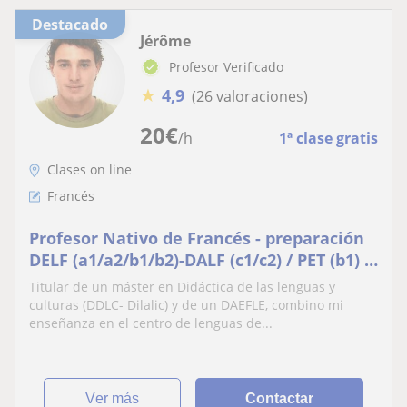
Destacado
Jérôme
Profesor Verificado
★
4,9
(26 valoraciones)
20
€
/h
1ª clase gratis
Clases on line
Francés
Profesor Nativo de Francés - preparación
DELF (a1/a2/b1/b2)-DALF (c1/c2) / PET (b1) -
FCE (b2), F.O.S, clases de conversación
Titular de un máster en Didáctica de las lenguas y
culturas (DDLC- Dilalic) y de un DAEFLE, combino mi
enseñanza en el centro de lenguas de...
ver más
Contactar