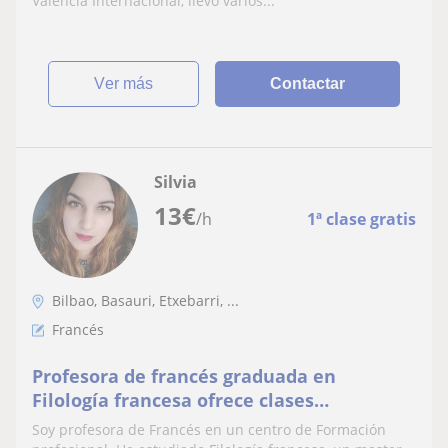
Valencia Internacional, llevo varios...
ver más
Contactar
Silvia
13
€
/h
1ª clase gratis
Bilbao, Basauri, Etxebarri, ...
Francés
Profesora de francés graduada en
Filología francesa ofrece clases
particulares
Soy profesora de Francés en un centro de Formación