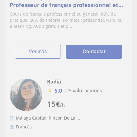
Professeur de français professionnel et
conversationnel toutes catégories
Cours de français professionnel ou général. 80% de
pratique, 20% de théorie. Formats : présentiel, visio, ou
e-learning. Audit gratuit et p...
ver más
Contactar
Radia
★
5,0
(29 valoraciones)
15
€
/h
Málaga Capital, Rincón De La ...
Francés