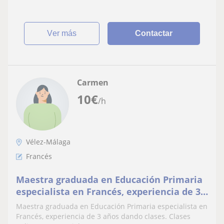
ver más
Contactar
Carmen
10
€
/h
Vélez-Málaga
Francés
Maestra graduada en Educación Primaria
especialista en Francés, experiencia de 3
años dando clases. Me gusta enseñar el
Maestra graduada en Educación Primaria especialista en
idioma
Francés, experiencia de 3 años dando clases. Clases