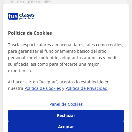
online o presenciales
ver más
Contactar
Política de Cookies
Tusclasesparticulares almacena datos, tales como cookies,
para garantizar el funcionamiento básico del sitio,
Candela
personalizar el contenido, adaptar los anuncios y medir
12
€
su eficacia, así como para ofrecerte una mejor
/h
1ª clase gratis
experiencia.
Al hacer clic en “Aceptar”, aceptas lo establecido en
nuestra
Política de Cookies
y
Política de Privacidad
.
Málaga Capital, El Borge
Francés
Panel de Cookies
Profesora de francés
Rechazar
Licenciada en Periodismo con dos años de experiencia
Aceptar
laboral en Francia en el sector de la comunicación. Nivel