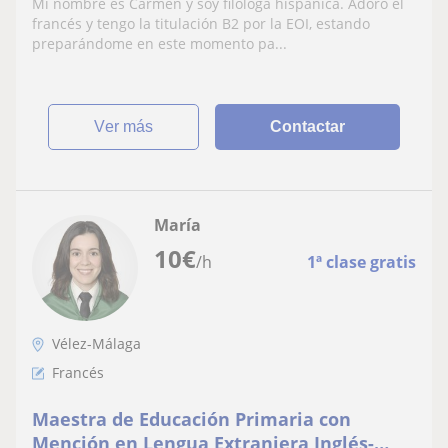
Mi nombre es Carmen y soy filóloga hispánica. Adoro el
francés y tengo la titulación B2 por la EOI, estando
preparándome en este momento pa...
ver más
Contactar
María
10
€
/h
1ª clase gratis
Vélez-Málaga
Francés
Maestra de Educación Primaria con
Mención en Lengua Extranjera Inglés-