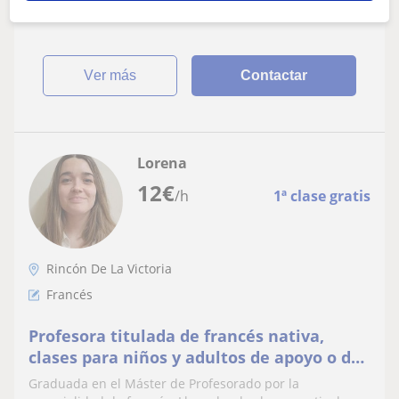
alto de francés tanto hablad...
ver más
Contactar
Lorena
12
€
/h
1ª clase gratis
Rincón De La Victoria
Francés
Profesora titulada de francés nativa,
clases para niños y adultos de apoyo o de
conversación
Graduada en el Máster de Profesorado por la