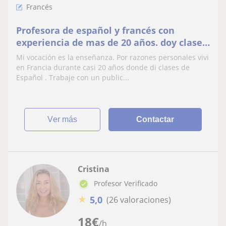
Francés
Profesora de español y francés con
experiencia de mas de 20 años. doy clases
todos los niveles y preparo para los
Mi vocación es la enseñanza. Por razones personales vivi
exámenes en Malaga .oy clases
en Francia durante casi 20 años donde di clases de
particulares y preparo para los exámenes
Español . Trabaje con un public...
oficiales Delf
ver más
Contactar
Cristina
Profesor Verificado
★
5,0
(26 valoraciones)
18
€
/h