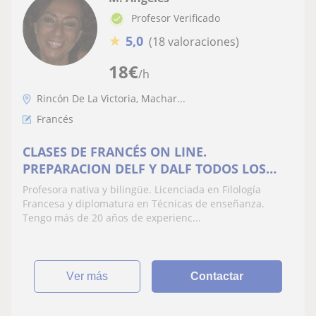
Profesor Verificado
★
5,0
(18 valoraciones)
18
€
/h
Rincón De La Victoria, Machar...
Francés
CLASES DE FRANCÉS ON LINE.
PREPARACION DELF Y DALF TODOS LOS
NIVELES ALLIANCE FRANÇAISE, E.O.I. ETC.
Profesora nativa y bilingüe. Licenciada en Filología
TAMBIEN INTENSIVOS.S
Francesa y diplomatura en Técnicas de enseñanza.
Tengo más de 20 años de experienc...
ver más
Contactar