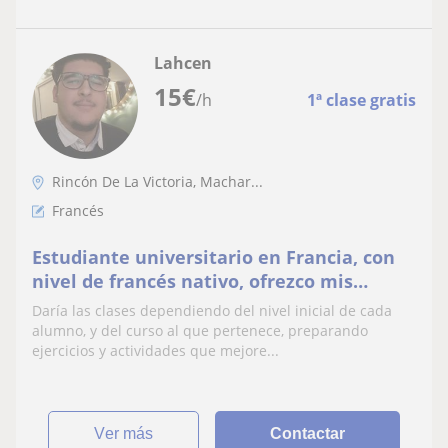
Lahcen
15
€
/h
1ª clase gratis
Rincón De La Victoria, Machar...
Francés
Estudiante universitario en Francia, con
nivel de francés nativo, ofrezco mis
conocimientos en el idioma para ayudar
Daría las clases dependiendo del nivel inicial de cada
en el aprendizaje de la materia, a gente
alumno, y del curso al que pertenece, preparando
de cualquier edad
ejercicios y actividades que mejore...
ver más
Contactar