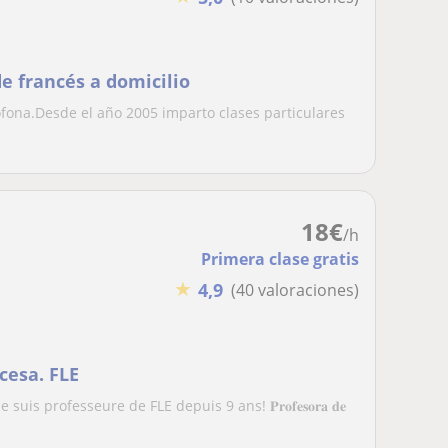
e francés a domicilio
ófona.Desde el año 2005 imparto clases particulares
18
€
/h
Primera clase gratis
★
4,9
(40 valoraciones)
cesa. FLE
is professeure de FLE depuis 9 ans! ⁣⁣𝐏𝐫𝐨𝐟𝐞𝐬𝐨𝐫𝐚 𝐝𝐞