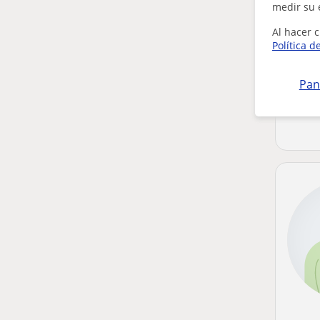
medir su 
Al hacer c
Política d
Pan