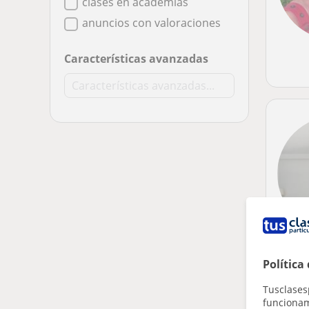
clases en academias
anuncios con valoraciones
Características avanzadas
Política
Tusclases
funcionami