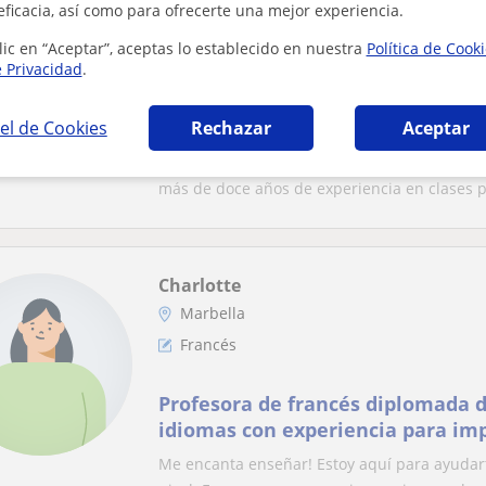
eficacia, así como para ofrecerte una mejor experiencia.
Marbella
Francés
lic en “Aceptar”, aceptas lo establecido en nuestra
Política de Cook
e Privacidad
.
Profesora nativa francesa con ex
imparte clase de francés en Marb
el de Cookies
Rechazar
Aceptar
Soy nativa bilingüe de francés y alemán. 
más de doce años de experiencia en clases pa
Charlotte
Marbella
Francés
Profesora de francés diplomada 
idiomas con experiencia para impa
adultos.
Me encanta enseñar! Estoy aquí para ayudart