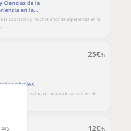
y Ciencias de la
riencia en la
francés y psicología
de la Educación y muchos años de experiencia en la
..
25
€
/h
todos niveles
ulares de francés todo el año, incluso los fines de
...
12
€
ios y
/h