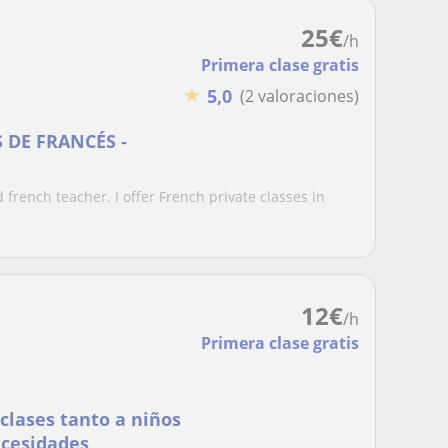
25
€
/h
Primera clase gratis
★
5,0
(2 valoraciones)
 DE FRANCÉS -
d french teacher. I offer French private classes in
12
€
/h
Primera clase gratis
las necesidades