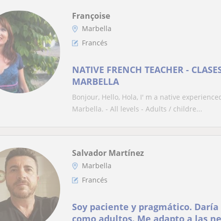
Françoise
Marbella
Francés
NATIVE FRENCH TEACHER - CLASES
MARBELLA
Bonjour, Hello, Hola, I' m a native experience
Marbella. - All levels - Adults / childre...
Salvador Martínez
Marbella
Francés
Soy paciente y pragmático. Daría clases tanto a niños
como adultos. Me adapto a 