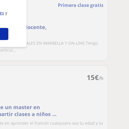
Primera clase gratis
ies
y
periencia docente,
ella
CLASES PRESENCIALES EN MARBELLA Y ON-LINE.Tengo
rticul...
15
€
/h
de un master en
rtir clases a niños y
e en aprender el francés cualquiera sea tu edad y tu