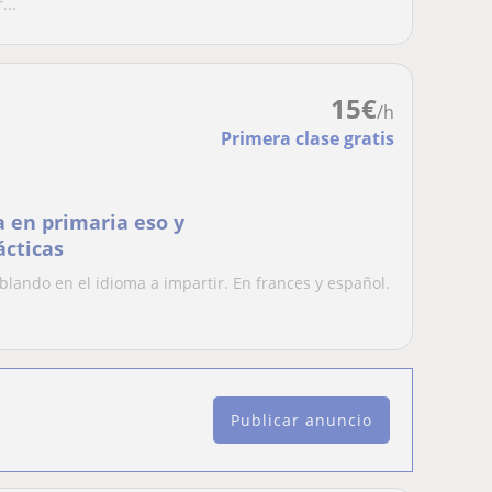
...
15
€
/h
Primera clase gratis
a en primaria eso y
ácticas
ablando en el idioma a impartir. En frances y español.
Publicar anuncio