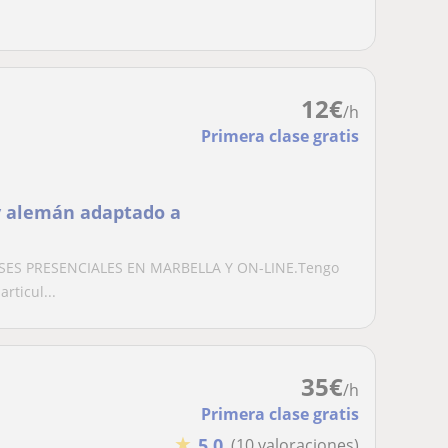
12
€
/h
Primera clase gratis
 y alemán adaptado a
CLASES PRESENCIALES EN MARBELLA Y ON-LINE.Tengo
rticul...
35
€
/h
Primera clase gratis
★
5,0
(10 valoraciones)