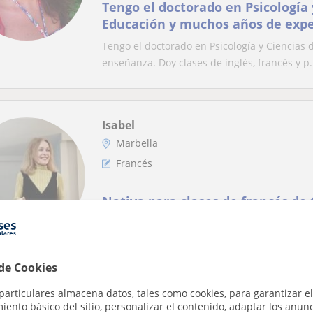
Tengo el doctorado en Psicología 
Educación y muchos años de expe
enseñanza. Doy clases de inglés, 
Tengo el doctorado en Psicología y Ciencias 
enseñanza. Doy clases de inglés, francés y p.
Isabel
Marbella
Francés
Nativa para clases de francés de 
Siendo nativa francesa, imparto clases partic
semana y las vacaciones. Tengo muy buena e
 de Cookies
particulares almacena datos, tales como cookies, para garantizar el
Alexandra
ento básico del sitio, personalizar el contenido, adaptar los anunc