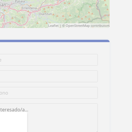
Leaflet
| ©
OpenStreetMap
contributors