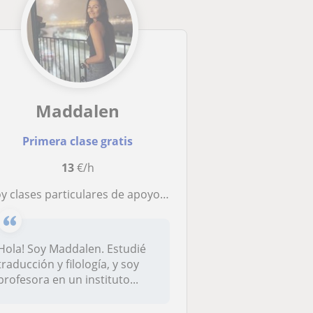
Maddalen
Primera clase gratis
13
€/h
clases particulares de apoyo infantil o de euskera. Estudié traducción y filología, y soy profesora en secundaria
Hola! Soy Maddalen. Estudié
traducción y filología, y soy
profesora en un instituto...