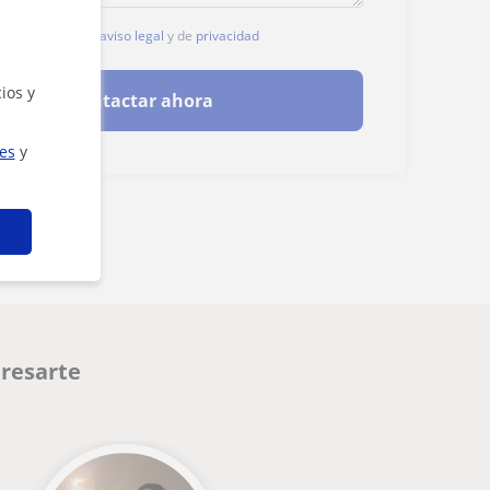
, aceptas nuestro
aviso legal
y de
privacidad
ios y
Contactar ahora
ies
y
eresarte