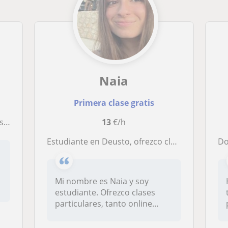
Naia
Primera clase gratis
na
13
€/h
Estudiante en Deusto, ofrezco clases de apoyo para primaria, ESO y bachillerato. Cursé el bachillerato científico en Aldapeta
Doy 
a
Mi nombre es Naia y soy
estudiante. Ofrezco clases
particulares, tanto online
como p...