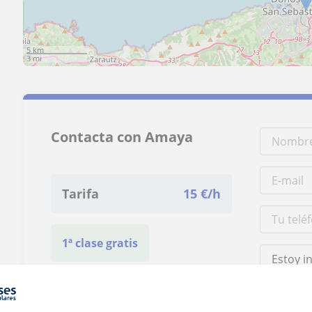
5 km
3 mi
Contacta con Amaya
Tarifa
15
€/h
1ª clase gratis