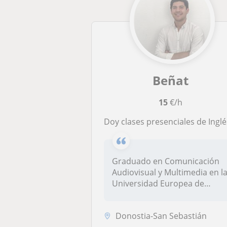
Beñat
15
€/h
Doy clases presenciales de Inglés, Castellano, y alta Coci
Graduado en Comunicación
Audiovisual y Multimedia en l
Universidad Europea de
Madri...
Donostia-San Sebastián