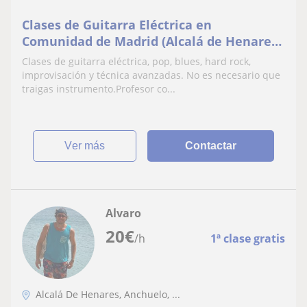
Clases de Guitarra Eléctrica en
Comunidad de Madrid (Alcalá de Henares,
Las Rozas, Leganés, Pozuelo, Madrid
Clases de guitarra eléctrica, pop, blues, hard rock,
Capital...)
improvisación y técnica avanzadas. No es necesario que
traigas instrumento.Profesor co...
ver más
Contactar
Alvaro
20
€
/h
1ª clase gratis
Alcalá De Henares, Anchuelo, ...