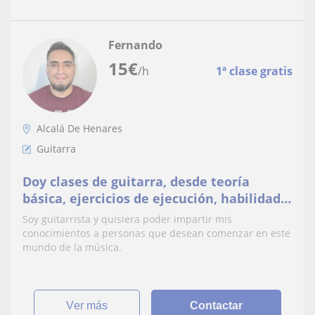
Fernando
15
€
/h
1ª clase gratis
Alcalá De Henares
Guitarra
Doy clases de guitarra, desde teoría
básica, ejercicios de ejecución, habilidad e
improvisación
Soy guitarrista y quisiera poder impartir mis
conocimientos a personas que desean comenzar en este
mundo de la música.
ver más
Contactar