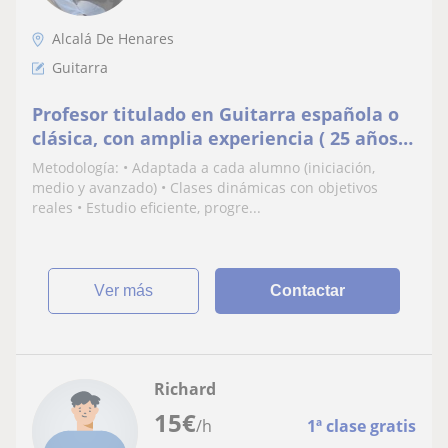
Alcalá De Henares
Guitarra
Profesor titulado en Guitarra española o
clásica, con amplia experiencia ( 25 años)
y también ofrezco clases de Bandurria.
Metodología: • Adaptada a cada alumno (iniciación,
medio y avanzado) • Clases dinámicas con objetivos
reales • Estudio eficiente, progre...
ver más
Contactar
Richard
15
€
/h
1ª clase gratis