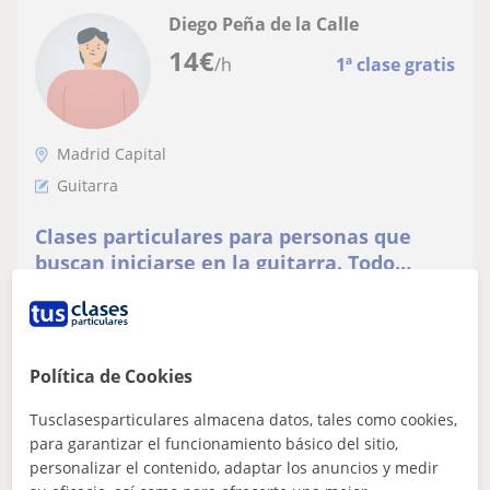
Diego Peña de la Calle
14
€
/h
1ª clase gratis
Madrid Capital
Guitarra
Clases particulares para personas que
buscan iniciarse en la guitarra. Todo
siempre adaptado a los gustos personales
Ofrezco clases particulares online (vía Skype) y a
del alumno
domicilio destinadas a personas de cualquier edad que
busquen iniciarse en la guitarra (...
Política de Cookies
Tusclasesparticulares almacena datos, tales como cookies,
ver más
Contactar
para garantizar el funcionamiento básico del sitio,
personalizar el contenido, adaptar los anuncios y medir