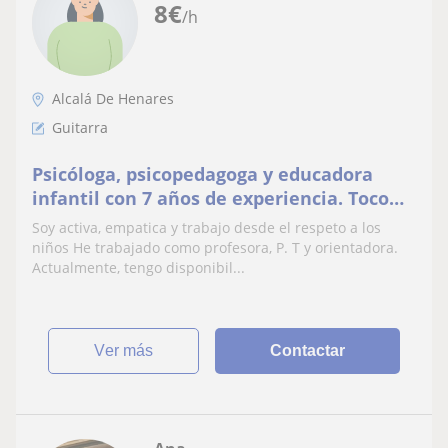
8
€
/h
Alcalá De Henares
Guitarra
Psicóloga, psicopedagoga y educadora
infantil con 7 años de experiencia. Toco
guitarra y he trabajado con niños con
Soy activa, empatica y trabajo desde el respeto a los
dificultades de aprendizaje
niños He trabajado como profesora, P. T y orientadora.
Actualmente, tengo disponibil...
ver más
Contactar