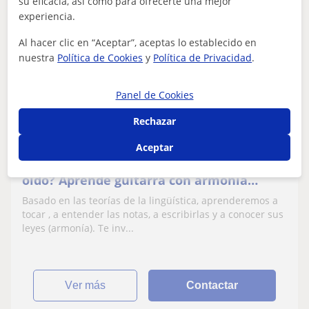
su eficacia, así como para ofrecerte una mejor
experiencia.
José Antonio
Al hacer clic en “Aceptar”, aceptas lo establecido en
25
€
/h
nuestra
Política de Cookies
y
Política de Privacidad
.
Panel de Cookies
Alcalá De Henares
Rechazar
Guitarra
Aceptar
Quieres aprender a sacar tus canciones de
oído? Aprende guitarra con armonía
explicada de manera práctica.
Basado en las teorías de la lingüística, aprenderemos a
tocar , a entender las notas, a escribirlas y a conocer sus
leyes (armonía). Te inv...
ver más
Contactar