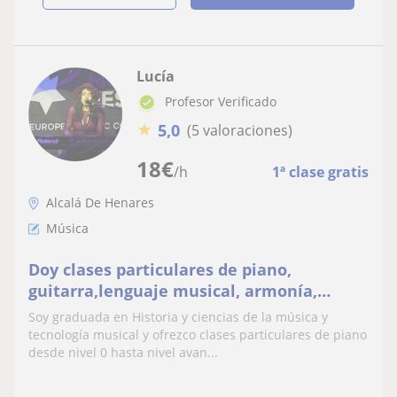
Lucía
Profesor Verificado
★
5,0
(5 valoraciones)
18
€
/h
1ª clase gratis
Alcalá De Henares
Música
Doy clases particulares de piano,
guitarra,lenguaje musical, armonía,
composición e informática musical
Soy graduada en Historia y ciencias de la música y
tecnología musical y ofrezco clases particulares de piano
desde nivel 0 hasta nivel avan...