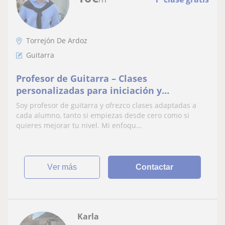
Torrejón De Ardoz
Guitarra
Profesor de Guitarra – Clases
personalizadas para iniciación y
diferentes niveles
Soy profesor de guitarra y ofrezco clases adaptadas a
cada alumno, tanto si empiezas desde cero como si
quieres mejorar tu nivel. Mi enfoqu...
ver más
Contactar
Karla