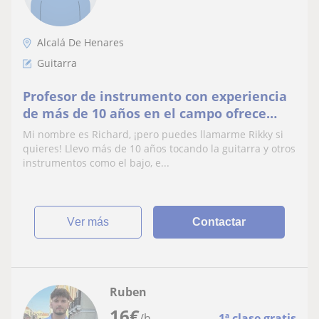
Alcalá De Henares
Guitarra
Profesor de instrumento con experiencia
de más de 10 años en el campo ofrece
clases para aprender a tocar y cuidar tu
Mi nombre es Richard, ¡pero puedes llamarme Rikky si
instrumento
quieres! Llevo más de 10 años tocando la guitarra y otros
instrumentos como el bajo, e...
ver más
Contactar
Ruben
16
€
/h
1ª clase gratis