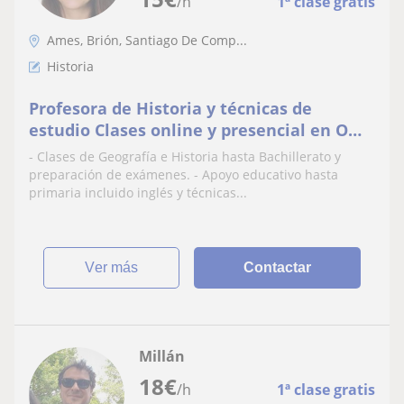
/h
1ª clase gratis
Ames, Brión, Santiago De Comp...
Historia
Profesora de Historia y técnicas de
estudio Clases online y presencial en O
Milladoiro. Traslado a Santiago de
- Clases de Geografía e Historia hasta Bachillerato y
Compostela.
preparación de exámenes. - Apoyo educativo hasta
primaria incluido inglés y técnicas...
ver más
Contactar
Millán
18
€
/h
1ª clase gratis