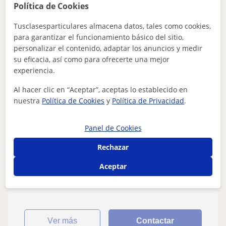
Política de Cookies
Tusclasesparticulares almacena datos, tales como cookies,
Ana
para garantizar el funcionamiento básico del sitio,
10
€
personalizar el contenido, adaptar los anuncios y medir
/h
su eficacia, así como para ofrecerte una mejor
experiencia.
Al hacer clic en “Aceptar”, aceptas lo establecido en
Santiago De Compostela
nuestra
Política de Cookies
y
Política de Privacidad
.
Historia
Panel de Cookies
Profesora con experiencia en todas las
edades y principalmente de primaria
Rechazar
Me encanta enseñar y llevo años dando clase a alumnos
Aceptar
y alumnas de primaria y hasta Segundo de la ESO. Estoy
encantada de ayudarte a aprend...
ver más
Contactar