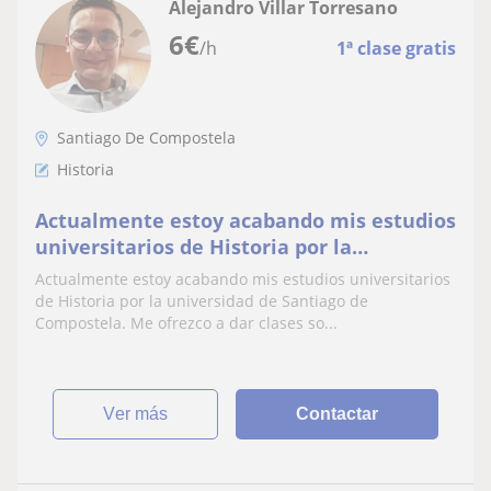
Alejandro Villar Torresano
6
€
/h
1ª clase gratis
Santiago De Compostela
Historia
Actualmente estoy acabando mis estudios
universitarios de Historia por la
universidad de Santiago de Compostela.
Actualmente estoy acabando mis estudios universitarios
Me ofrezco a dar clases sobre cualquier
de Historia por la universidad de Santiago de
época histórica
Compostela. Me ofrezco a dar clases so...
ver más
Contactar