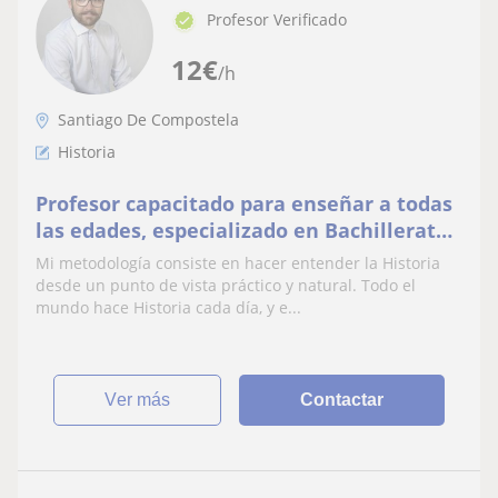
Profesor Verificado
12
€
/h
Santiago De Compostela
Historia
Profesor capacitado para enseñar a todas
las edades, especializado en Bachillerato
y exámenes de acceso a la universidad.
Mi metodología consiste en hacer entender la Historia
desde un punto de vista práctico y natural. Todo el
mundo hace Historia cada día, y e...
ver más
Contactar