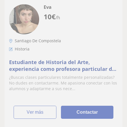
Eva
10
€
/h
Santiago De Compostela
Historia
Estudiante de Historia del Arte,
experiencia como profesora particular de
primaria y ESO
¿Buscas clases particulares totalmente personalizadas?
No dudes en contactarme. Me apasiona conectar con los
alumnos y adaptarme a sus nece...
ver más
Contactar