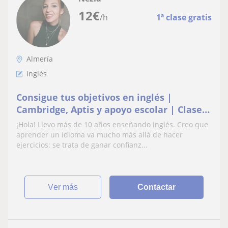
12
€
/h
1ª clase gratis
Almería
Inglés
Consigue tus objetivos en inglés |
Cambridge, Aptis y apoyo escolar | Clases
amenas y dinámicas
¡Hola! Llevo más de 10 años enseñando inglés. Creo que
aprender un idioma va mucho más allá de hacer
ejercicios: se trata de ganar confianz...
ver más
Contactar