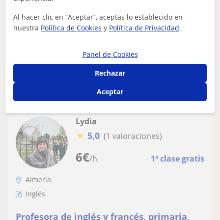
Me considero una persona paciente, empática y activa.
Al hacer clic en “Aceptar”, aceptas lo establecido en
Me gusta emplear una metodología activa basada en el
nuestra
Política de Cookies
y
Política de Privacidad
.
diálogo y en el uso de contenido...
Panel de Cookies
Rechazar
ver más
Contactar
Aceptar
Lydia
★
5,0
(1 valoraciones)
6
€
/h
1ª clase gratis
Almería
Inglés
Profesora de inglés y francés, primaria,