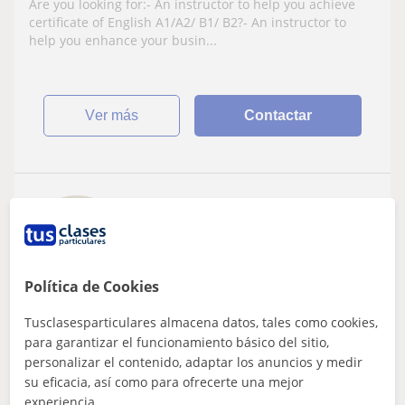
Are you looking for:- An instructor to help you achieve
certificate of English A1/A2/ B1/ B2?- An instructor to
help you enhance your busin...
ver más
Contactar
Carlos
10
€
/h
1ª clase gratis
Política de Cookies
Almería
Tusclasesparticulares almacena datos, tales como cookies,
Inglés
para garantizar el funcionamiento básico del sitio,
personalizar el contenido, adaptar los anuncios y medir
Doy clases particulares de inglés para
su eficacia, así como para ofrecerte una mejor
alumnos de todas las edades
experiencia.