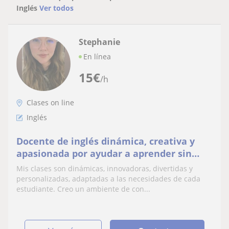
Inglés
Ver todos
Stephanie
En línea
15
€
/h
Clases on line
Inglés
Docente de inglés dinámica, creativa y
apasionada por ayudar a aprender sin
miedo ni frustración.
Mis clases son dinámicas, innovadoras, divertidas y
personalizadas, adaptadas a las necesidades de cada
estudiante. Creo un ambiente de con...