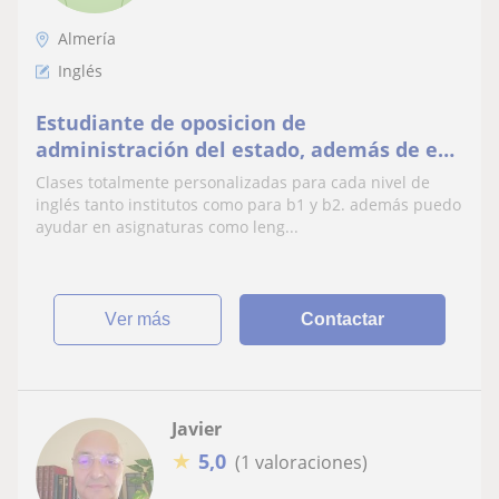
Almería
Inglés
Estudiante de oposicion de
administración del estado, además de ex
estudiante del grado de estudios inglés
Clases totalmente personalizadas para cada nivel de
inglés tanto institutos como para b1 y b2. además puedo
ayudar en asignaturas como leng...
ver más
Contactar
Javier
★
5,0
(1 valoraciones)