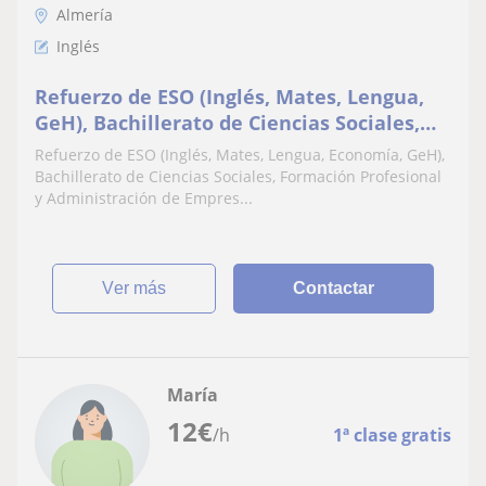
Almería
Inglés
Refuerzo de ESO (Inglés, Mates, Lengua,
GeH), Bachillerato de Ciencias Sociales,
Formación Profesional y Administración
Refuerzo de ESO (Inglés, Mates, Lengua, Economía, GeH),
de Empresas
Bachillerato de Ciencias Sociales, Formación Profesional
y Administración de Empres...
ver más
Contactar
María
12
€
/h
1ª clase gratis