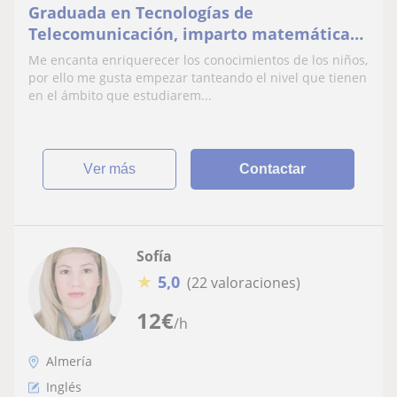
Graduada en Tecnologías de
Telecomunicación, imparto matemáticas,
inglés y conocimientos de la ESO.
Me encanta enriquerecer los conocimientos de los niños,
por ello me gusta empezar tanteando el nivel que tienen
en el ámbito que estudiarem...
ver más
Contactar
Sofía
★
5,0
(22 valoraciones)
12
€
/h
Almería
Inglés