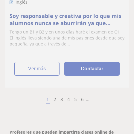
Inglés
Soy responsable y creativa por lo que mis
alumnos nunca se aburrirán ya que
siempre estoy buscando nuevas formas
Tengo un B1 y B2 y en unos días haré el examen de C1.
de enseñar.
El inglés lleva siendo una de mis pasiones desde que soy
pequeña, ya que a través de...
ver más
Contactar
1
2
3
4
5
6
...
Profesores que pueden impartirte clases online de