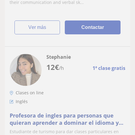
their communication and verbal sk...
ver más
Contactar
Stephanie
12
€
/h
1ª clase gratis
Clases on line
Inglés
Profesora de ingles para personas que
quieran aprender a dominar el idioma y
entenderlo poco a poco
Estudiante de turismo para dar clases particulares en