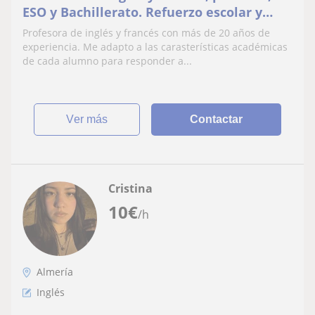
ESO y Bachillerato. Refuerzo escolar y
preparación de títulos oficiales
Profesora de inglés y francés con más de 20 años de
experiencia. Me adapto a las carasterísticas académicas
de cada alumno para responder a...
ver más
Contactar
Cristina
10
€
/h
Almería
Inglés