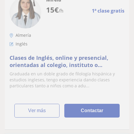
15
€
/h
1ª clase gratis
Almería
Inglés
Clases de Inglés, online y presencial,
orientadas al colegio, instituto o
exámenes de nivel
Graduada en un doble grado de filología hispánica y
estudios ingleses, tengo experiencia dando clases
particulares tanto a niños como a adu...
ver más
Contactar