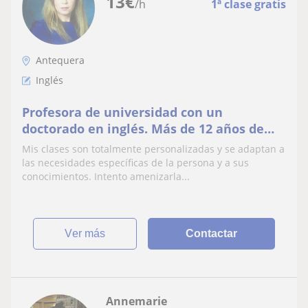
13
€
/h
1ª clase gratis
Antequera
Inglés
Profesora de universidad con un
doctorado en inglés. Más de 12 años de
expericia. Especialización en inglés
Mis clases son totalmente personalizadas y se adaptan a
jurídico y comercial. Mi motivación? Que
las necesidades específicas de la persona y a sus
mis alumnos vean lo necesario que es
conocimientos. Intento amenizarla...
poder comunicarse en otro idioma, que lo
aprendan y sobre todo que di
ver más
Contactar
Annemarie