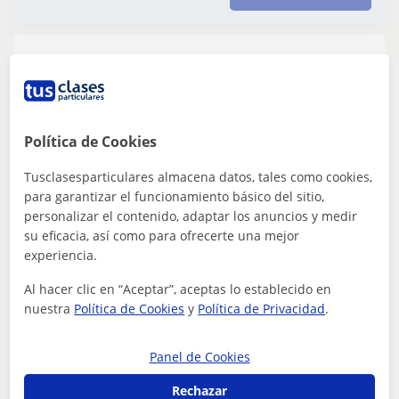
Paula
En línea
10
€
/h
1ª clase gratis
Política de Cookies
Antequera
Tusclasesparticulares almacena datos, tales como cookies,
para garantizar el funcionamiento básico del sitio,
Inglés
personalizar el contenido, adaptar los anuncios y medir
su eficacia, así como para ofrecerte una mejor
Graduada en Bioquímica da Clases de
experiencia.
Apoyo para todas las edades y materias,
inclusive Bachillerato
Graduada en Bioquímica y con nivel alto de inglés.
Al hacer clic en “Aceptar”, aceptas lo establecido en
Actualmente estoy preparándome unas oposiciones.
nuestra
Política de Cookies
y
Política de Privacidad
.
¿Necesitas ayuda adicional o quieres ref...
Panel de Cookies
Rechazar
ver más
Contactar