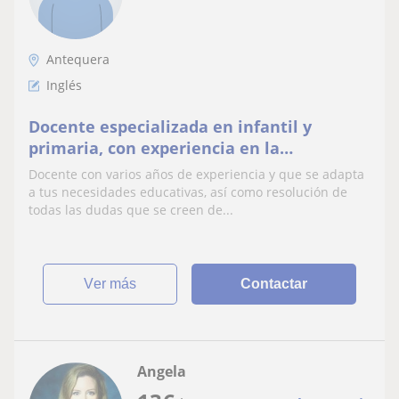
Antequera
Inglés
Docente especializada en infantil y
primaria, con experiencia en la
impartición de contenidos de diferentes
Docente con varios años de experiencia y que se adapta
asignaturas y niveles
a tus necesidades educativas, así como resolución de
todas las dudas que se creen de...
ver más
Contactar
Angela