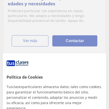
edades y necesidades
Profesora particular con experiencia en clases
particulares. Me adapto a necesidades y tengo
disponibilidad presencial de tardes. Apoyo de...
ver más
Contactar
Paloma
10
€
/h
1ª clase gratis
Política de Cookies
Tusclasesparticulares almacena datos, tales como cookies,
para garantizar el funcionamiento básico del sitio,
Mairena Del Aljarafe, Gelves,...
personalizar el contenido, adaptar los anuncios y medir
Inglés
su eficacia, así como para ofrecerte una mejor
experiencia.