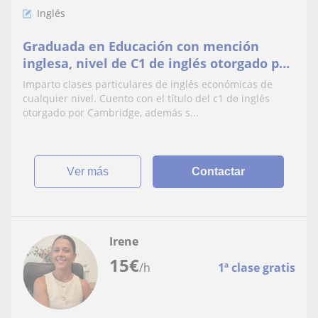
Inglés
Graduada en Educación con mención
inglesa, nivel de C1 de inglés otorgado por
Cambridge. Llevo 3 años impartiendo
Imparto clases particulares de inglés económicas de
clases en una academia de inglés a
cualquier nivel. Cuento con el título del c1 de inglés
diferentes niveles, adaptándome a las
otorgado por Cambridge, además s...
necesidades del alumno
ver más
Contactar
Irene
15
€
/h
1ª clase gratis