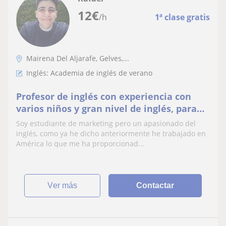
12
€
/h
1ª clase gratis
Mairena Del Aljarafe, Gelves,...
Inglés: Academia de inglés de verano
Profesor de inglés con experiencia con
varios niños y gran nivel de inglés, para
empezar con el nivel B2 (first certificate) y
Soy estudiante de marketing pero un apasionado del
aparte 3 meses trabajando en Estados
inglés, como ya he dicho anteriormente he trabajado en
Unidos por lo que el listening y el
América lo que me ha proporcionad...
speaking lo manejo a la perfección
ver más
Contactar