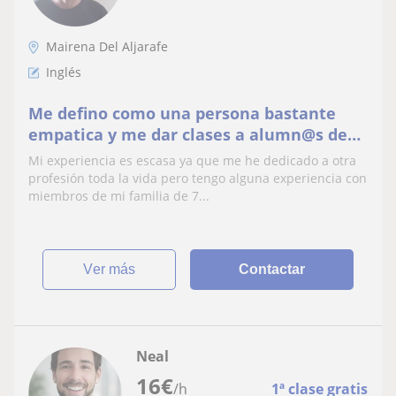
Mairena Del Aljarafe
Inglés
Me defino como una persona bastante
empatica y me dar clases a alumn@s de
primaria
Mi experiencia es escasa ya que me he dedicado a otra
profesión toda la vida pero tengo alguna experiencia con
miembros de mi familia de 7...
ver más
Contactar
Neal
16
€
/h
1ª clase gratis