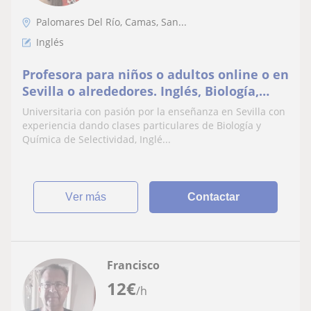
Palomares Del Río, Camas, San...
Inglés
Profesora para niños o adultos online o en
Sevilla o alrededores. Inglés, Biología,
Química, Matemáticas, Primaria, ESO,
Universitaria con pasión por la enseñanza en Sevilla con
entre otras.
experiencia dando clases particulares de Biología y
Química de Selectividad, Inglé...
ver más
Contactar
Francisco
12
€
/h