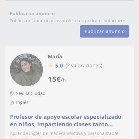
Publica un anuncio
Publica un anuncio y los profesores podrán contactarte
Publicar anuncio
María
★
5,0
(2 valoraciones)
15
€
/h
Sevilla Ciudad
Inglés
Profesor de apoyo escolar especializado
en niños, impartiendo clases tanto
presencial como online
Aprende inglés de manera efectiva y personalizada!