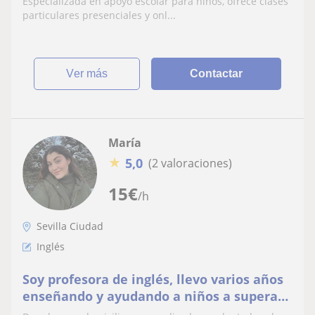
Especializada en apoyo escolar para niños, ofrece clases
particulares presenciales y onl...
ver más
Contactar
María
★
5,0
(2 valoraciones)
15
€
/h
Sevilla Ciudad
Inglés
Soy profesora de inglés, llevo varios años
enseñando y ayudando a niños a superar
sus dificultades y a que mejoren su nivel