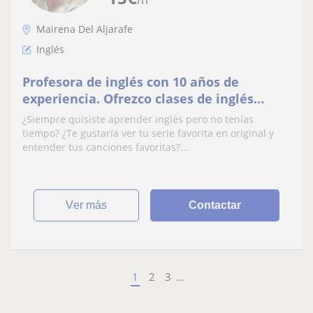
Mairena Del Aljarafe
Inglés
Profesora de inglés con 10 años de
experiencia. Ofrezco clases de inglés
general y de negocios
¿Siempre quisiste aprender inglés pero no tenías
tiempo? ¿Te gustaría ver tu serie favorita en original y
entender tus canciones favoritas?...
ver más
Contactar
1
2
3
...