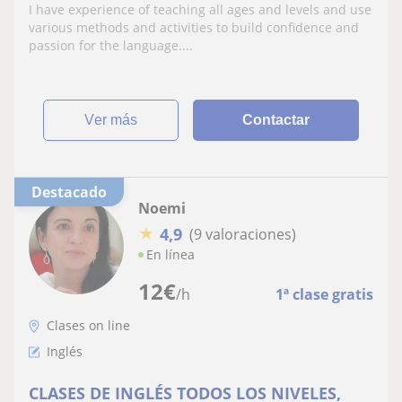
fun and interesting. I adapt my classes to
I have experience of teaching all ages and levels and use
suit the needs of the students and the
various methods and activities to build confidence and
desired results, using reading and writing
passion for the language....
activities
ver más
Contactar
Destacado
Noemi
★
4,9
(9 valoraciones)
En línea
12
€
/h
1ª clase gratis
Clases on line
Inglés
CLASES DE INGLÉS TODOS LOS NIVELES,