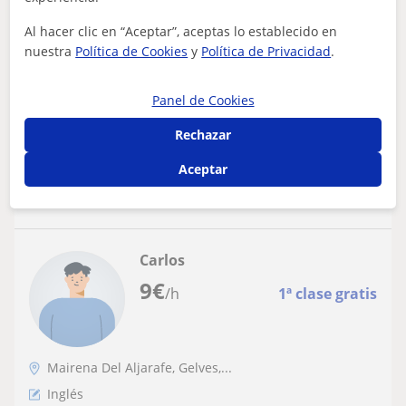
Profesora de Inglés para niños de
educación primaria
Al hacer clic en “Aceptar”, aceptas lo establecido en
nuestra
Política de Cookies
y
Política de Privacidad
.
Me adapto a las necesidades de cada niño, ofreciendo
clases de inglés personalizadas y dinámicas. Tengo
experiencia en apoyo escolar, nivel...
Panel de Cookies
Rechazar
Aceptar
ver más
Contactar
Carlos
9
€
/h
1ª clase gratis
Mairena Del Aljarafe, Gelves,...
Inglés