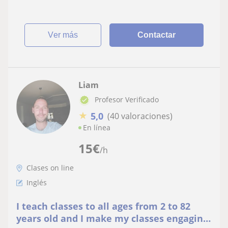
ver más
Contactar
Liam
Profesor Verificado
★
5,0
(40 valoraciones)
En línea
15
€
/h
Clases on line
Inglés
I teach classes to all ages from 2 to 82
years old and I make my classes engaging,