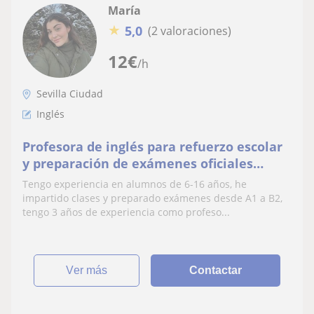
María
★
5,0
(2 valoraciones)
12
€
/h
Sevilla Ciudad
Inglés
Profesora de inglés para refuerzo escolar
y preparación de exámenes oficiales
adaptado al nivel del alumno
Tengo experiencia en alumnos de 6-16 años, he
impartido clases y preparado exámenes desde A1 a B2,
tengo 3 años de experiencia como profeso...
ver más
Contactar