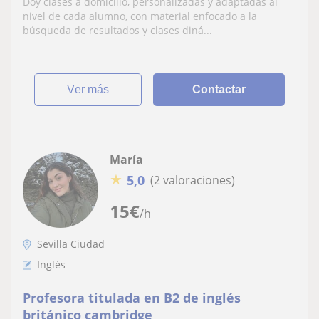
Doy clases a domicilio, personalizadas y adaptadas al
nivel de cada alumno, con material enfocado a la
búsqueda de resultados y clases diná...
ver más
Contactar
María
★
5,0
(2 valoraciones)
15
€
/h
Sevilla Ciudad
Inglés
Profesora titulada en B2 de inglés
británico cambridge