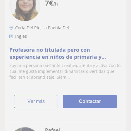
7
€
/h
Coria Del Río, La Puebla Del ...
Inglés
Profesora no titulada pero con
experiencia en niños de primaria y
secundaria. Tengo un nivel de inglés
Soy una persona bastante creativa, atenta y activa con lo
elevado y domino las demás
cual me gusta implementar dinámicas divertidas que
faciliten el aprendizaje. Siem...
ver más
Contactar
Rafael