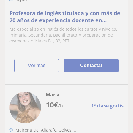
Profesora de Inglés titulada y con más de
20 años de experiencia docente en
Inglaterra y España. Precios económicos
Me especializo en Inglés de todos los cursos y niveles,
Primaria, Secundaria, Bachillerato, y preparación de
exámenes oficiales B1, B2, PET...
ver más
Contactar
María
10
€
/h
1ª clase gratis
Mairena Del Aljarafe, Gelves,...