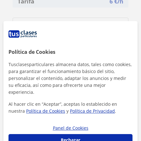
Tarifa
6
€/h
Política de Cookies
Tusclasesparticulares almacena datos, tales como cookies,
para garantizar el funcionamiento básico del sitio,
personalizar el contenido, adaptar los anuncios y medir
su eficacia, así como para ofrecerte una mejor
experiencia.
Al hacer clic en “Aceptar”, aceptas lo establecido en
nuestra
Política de Cookies
y
Política de Privacidad
.
Al hacer clic, aceptas nuestro
aviso legal
y de
privacidad
Panel de Cookies
Contactar ahora
Rechazar