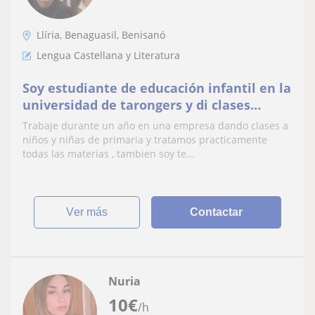
Llíria, Benaguasil, Benisanó
Lengua Castellana y Literatura
Soy estudiante de educación infantil en la
universidad de tarongers y di clases
particulares a niños y niñas de educación
Trabaje durante un año en una empresa dando clases a
primaria
niños y niñas de primaria y tratamos practicamente
todas las materias , tambien soy te...
ver más
Contactar
Nuria
10
€
/h