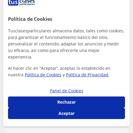
10
€
/h
1ª clase gratis
Política de Cookies
Tusclasesparticulares almacena datos, tales como cookies,
Llíria, Benisanó, Domeño, Olo...
para garantizar el funcionamiento básico del sitio,
Lengua Castellana y Literatura
personalizar el contenido, adaptar los anuncios y medir
su eficacia, así como para ofrecerte una mejor
Clases de apoyo y refuerzo escolar
experiencia.
Primaria y ESO
Al hacer clic en “Aceptar”, aceptas lo establecido en
Clases de apoyo y refuerzo escolar Primaria y ESO. Soy
nuestra
Política de Cookies
y
Política de Privacidad
.
Leyre Sancho, y ofrezco clases particulares con el
objetivo de potenciar la comprens...
Panel de Cookies
Rechazar
ver más
Contactar
Aceptar