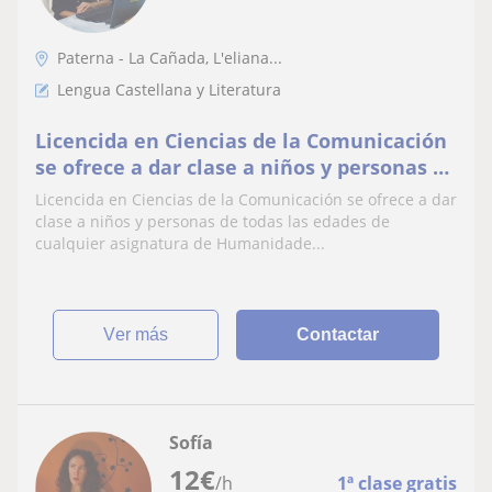
Paterna - La Cañada, L'eliana...
Lengua Castellana y Literatura
Licencida en Ciencias de la Comunicación
se ofrece a dar clase a niños y personas de
todas las edades de cualquier asignatura
Licencida en Ciencias de la Comunicación se ofrece a dar
de Humanidades y Letras: Lengua,
clase a niños y personas de todas las edades de
literatura, valenciano, historia
cualquier asignatura de Humanidade...
ver más
Contactar
Sofía
12
€
/h
1ª clase gratis