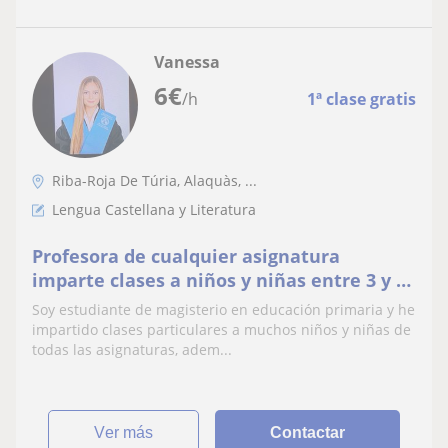
Vanessa
6
€
/h
1ª clase gratis
Riba-Roja De Túria, Alaquàs, ...
Lengua Castellana y Literatura
Profesora de cualquier asignatura
imparte clases a niños y niñas entre 3 y 12
años
Soy estudiante de magisterio en educación primaria y he
impartido clases particulares a muchos niños y niñas de
todas las asignaturas, adem...
ver más
Contactar