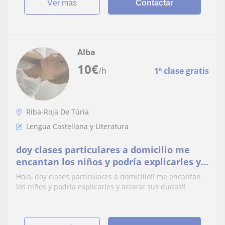
ver más
Contactar
Alba
10
€
/h
1ª clase gratis
Riba-Roja De Túria
Lengua Castellana y Literatura
doy clases particulares a domicilio me
encantan los niños y podría explicarles y
aclarar sus dudas sobre cualquier materia
Hola, doy clases particulares a domicilio!! me encantan
los niños y podría explicarles y aclarar sus dudas!!