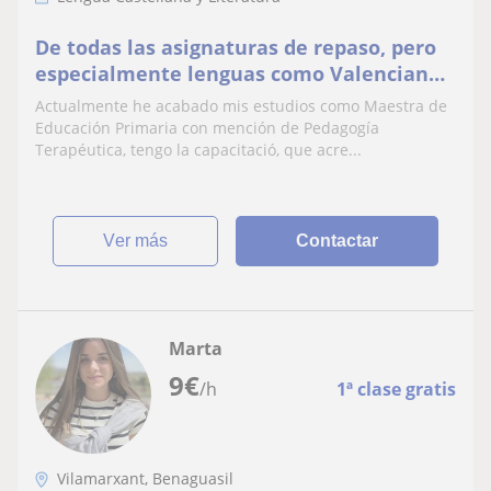
De todas las asignaturas de repaso, pero
especialmente lenguas como Valenciano
y Castellano
Actualmente he acabado mis estudios como Maestra de
Educación Primaria con mención de Pedagogía
Terapéutica, tengo la capacitació, que acre...
ver más
Contactar
Marta
9
€
/h
1ª clase gratis
Vilamarxant, Benaguasil