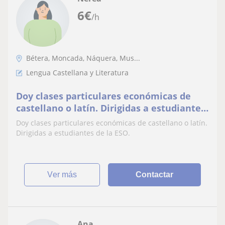
6
€
/h
Bétera, Moncada, Náquera, Mus...
Lengua Castellana y Literatura
Doy clases particulares económicas de
castellano o latín. Dirigidas a estudiantes
de la ESO
Doy clases particulares económicas de castellano o latín.
Dirigidas a estudiantes de la ESO.
ver más
Contactar
Ana