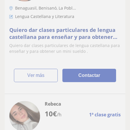
Benaguasil, Benisanó, La Pobl...
Lengua Castellana y Literatura
Quiero dar clases particulares de lengua
castellana para enseñar y para obtener
un mini sueldo
Quiero dar clases particulares de lengua castellana para
enseñar y para obtener un mini sueldo .
ver más
Contactar
Rebeca
10
€
/h
1ª clase gratis