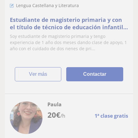
Lengua Castellana y Literatura
Estudiante de magisterio primaria y con
el título de técnico de educación infantil
ofrece clases particulares a todo tipo de
Soy estudiante de magisterio primaria y tengo
alumnado de primaria
experiencia de 1 año dos meses dando clase de apoyo, 1
año con el cuidado de dos nenes de pri...
ver más
Contactar
Paula
20
€
/h
1ª clase gratis