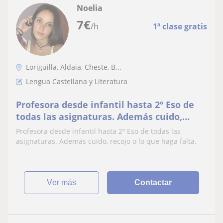
Noelia
7
€
/h
1ª clase gratis
Loriguilla, Aldaia, Cheste, B...
Lengua Castellana y Literatura
Profesora desde infantil hasta 2º Eso de
todas las asignaturas. Además cuido,
recojo o lo que haga falta
Profesora desde infantil hasta 2º Eso de todas las
asignaturas. Además cuido, recojo o lo que haga falta.
ver más
Contactar