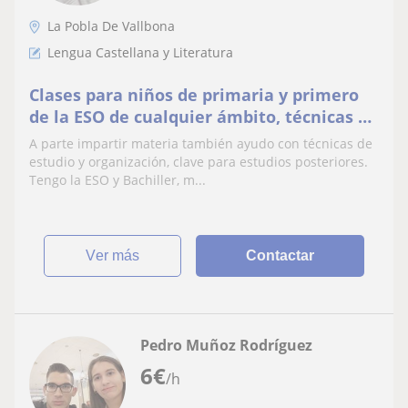
La Pobla De Vallbona
Lengua Castellana y Literatura
Clases para niños de primaria y primero
de la ESO de cualquier ámbito, técnicas de
estudio y organizar
A parte impartir materia también ayudo con técnicas de
estudio y organización, clave para estudios posteriores.
Tengo la ESO y Bachiller, m...
ver más
Contactar
Pedro Muñoz Rodríguez
6
€
/h