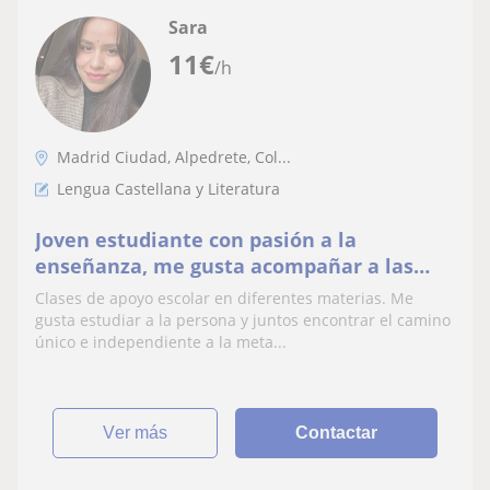
Sara
11
€
/h
Madrid Ciudad, Alpedrete, Col...
Lengua Castellana y Literatura
Joven estudiante con pasión a la
enseñanza, me gusta acompañar a las
personas fomentando la confianza en uno
Clases de apoyo escolar en diferentes materias. Me
mismo.
gusta estudiar a la persona y juntos encontrar el camino
único e independiente a la meta...
ver más
Contactar