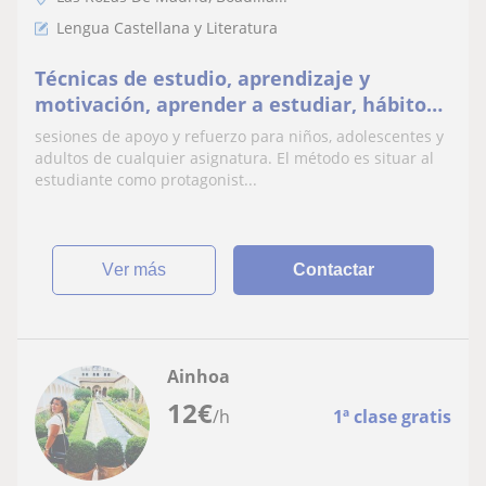
Lengua Castellana y Literatura
Técnicas de estudio, aprendizaje y
motivación, aprender a estudiar, hábitos
de estudio y planificación, concentración
sesiones de apoyo y refuerzo para niños, adolescentes y
y aprovechamiento del tiempo
adultos de cualquier asignatura. El método es situar al
estudiante como protagonist...
ver más
Contactar
Ainhoa
12
€
/h
1ª clase gratis