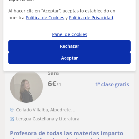
refuerzo para cualquier asignatura hasta
Me encanta enseñar de forma interectiva, ayudo a
1° ESO.
relacionar conceptos con cosas diarias para q tú
Al hacer clic en “Aceptar”, aceptas lo establecido en
memoria lo codifique mejor. Estoy estudi...
nuestra
Política de Cookies
y
Política de Privacidad
.
Panel de Cookies
ver más
Contactar
Rechazar
Aceptar
Sara
6
€
/h
1ª clase gratis
Collado Villalba, Alpedrete, ...
Lengua Castellana y Literatura
Profesora de todas las materias imparto