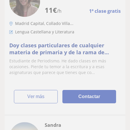
11
€
/h
1ª clase gratis
Madrid Capital, Collado Villa...
Lengua Castellana y Literatura
Doy clases particulares de cualquier
materia de primaria y de la rama de
humanidades en cursos superiores
Estudiante de Periodismo. He dado clases en más
ocasiones. Pierde tu temor a la escritura y a esas
asignaturas que parece que tienes que co...
ver más
Contactar
Sandra