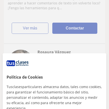
aprender a hacer comentarios de texto sin volverte loco?
¡Tengo las herramientas para q...
ver más
Contactar
Rosaura Vázquez
11
€
/h
Política de Cookies
Guadarrama, Alpedrete, Cerced...
Tusclasesparticulares almacena datos, tales como cookies,
Lengua Castellana y Literatura
para garantizar el funcionamiento básico del sitio,
personalizar el contenido, adaptar los anuncios y medir
Profesor de Lengua Castellana y literatura
su eficacia, así como para ofrecerte una mejor
para edades avanzas y profesor de
experiencia.