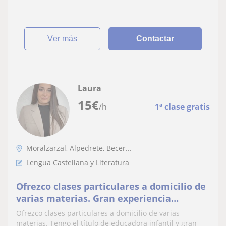
infantil o primaria
ver más
Contactar
Laura
15
€
/h
1ª clase gratis
Moralzarzal, Alpedrete, Becer...
Lengua Castellana y Literatura
Ofrezco clases particulares a domicilio de
varias materias. Gran experiencia
impartiendo clases
Ofrezco clases particulares a domicilio de varias
materias. Tengo el título de educadora infantil y gran