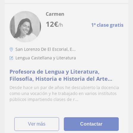
Carmen
12
€
/h
1ª clase gratis
San Lorenzo De El Escorial, E...
Lengua Castellana y Literatura
Profesora de Lengua y Literatura,
Filosofía, Historia e Historia del Arte
especialmente en grupos de la ESO y
Desde hace un par de años he descubierto la docencia
primaria
como una vocación y he trabajado en varios institutos
públicos impartiendo clases de r...
ver más
Contactar