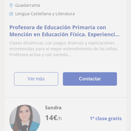
Guadarrama
Lengua Castellana y Literatura
Profesora de Educación Primaria con
Mención en Educación Física. Experiencia
en clases particulares desde hace 6 años,
Clases dinámicas, con juegos diversos y explicaciones
con una escuela de ciclismo en gAlapagar
entretenidas para el mejor entendimiento de los niños.
Profesora activa y con varieda...
ver más
Contactar
Sandra
14
€
/h
1ª clase gratis