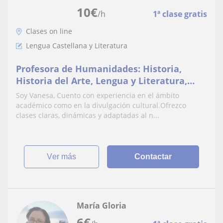
10
€
/h
1ª clase gratis
Clases on line
Lengua Castellana y Literatura
Profesora de Humanidades: Historia,
Historia del Arte, Lengua y Literatura,
Latín y Griego
Soy Vanesa, Cuento con experiencia en el ámbito
académico como en la divulgación cultural.Ofrezco
clases claras, dinámicas y adaptadas al n...
ver más
Contactar
María Gloria
6
€