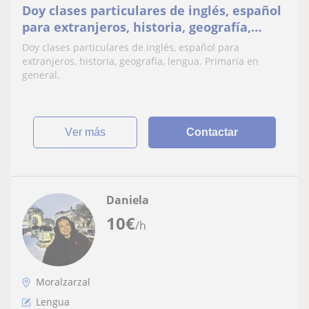
Doy clases particulares de inglés, español
para extranjeros, historia, geografía,
lengua. Primaria en general
Doy clases particulares de inglés, español para
extranjeros, historia, geografía, lengua. Primaria en
general.
ver más
Contactar
Daniela
10
€
/h
Moralzarzal
Lengua