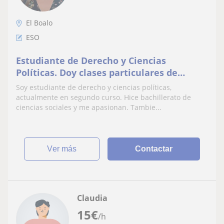
El Boalo
ESO
Estudiante de Derecho y Ciencias
Políticas. Doy clases particulares de
primaria y ESO. Cualquier materia en
Soy estudiante de derecho y ciencias políticas,
especial inglés (título C1) y lengua
actualmente en segundo curso. Hice bachillerato de
ciencias sociales y me apasionan. Tambie...
ver más
Contactar
Claudia
15
€
/h