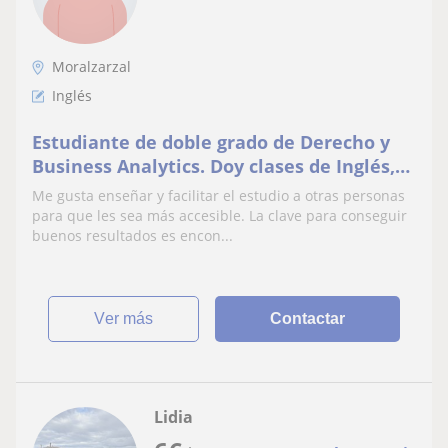
Moralzarzal
Inglés
Estudiante de doble grado de Derecho y
Business Analytics. Doy clases de Inglés,
matemáticas y lengua castellana y
Me gusta enseñar y facilitar el estudio a otras personas
literatura.
para que les sea más accesible. La clave para conseguir
buenos resultados es encon...
ver más
Contactar
Lidia