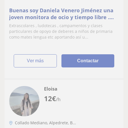
Buenas soy Daniela Venero Jiménez una
joven monitora de ocio y tiempo libre .
Estudio una Fp superior de Educación .
Extrascolares , ludotecas , campamentos y clases
particulares de opoyo de deberes a niños de primaria
como mates lengua etc aportando así u...
ver más
Contactar
Eloisa
12
€
/h
Collado Mediano, Alpedrete, B...