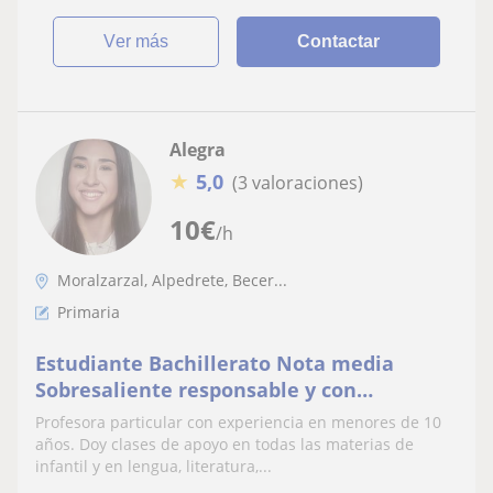
ver más
Contactar
Alegra
★
5,0
(3 valoraciones)
10
€
/h
Moralzarzal, Alpedrete, Becer...
Primaria
Estudiante Bachillerato Nota media
Sobresaliente responsable y con
experiencia
Profesora particular con experiencia en menores de 10
años. Doy clases de apoyo en todas las materias de
infantil y en lengua, literatura,...