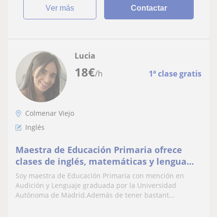
ver más
Contactar
Lucia
18
€
/h
1ª clase gratis
Colmenar Viejo
Inglés
Maestra de Educación Primaria ofrece
clases de inglés, matemáticas y lengua
castellana
Soy maestra de Educación Primaria con mención en
Audición y Lenguaje graduada por la Universidad
Autónoma de Madrid.Además de tener bastant...