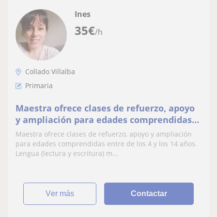
Ines
35
€
/h
Collado Villalba
Primaria
Maestra ofrece clases de refuerzo, apoyo
y ampliación para edades comprendidas
entre de los 4 y los 14 años
Maestra ofrece clases de refuerzo, apoyo y ampliación
para edades comprendidas entre de los 4 y los 14 años.
Lengua (lectura y escritura) m...
ver más
Contactar