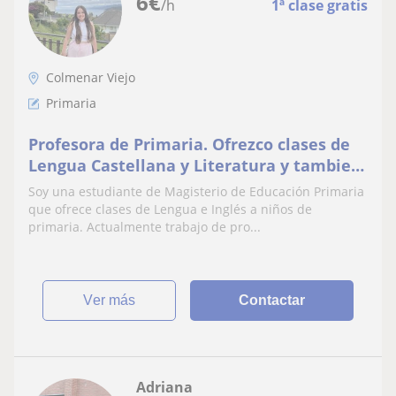
6
€
/h
1ª clase gratis
Colmenar Viejo
Primaria
Profesora de Primaria. Ofrezco clases de
Lengua Castellana y Literatura y tambien
puedo dar clases de inglés para niños de
Soy una estudiante de Magisterio de Educación Primaria
primaria
que ofrece clases de Lengua e Inglés a niños de
primaria. Actualmente trabajo de pro...
ver más
Contactar
Adriana