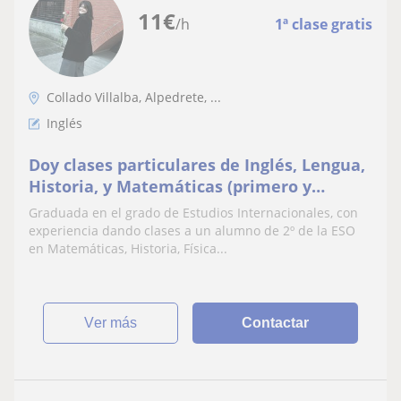
11
€
/h
1ª clase gratis
Collado Villalba, Alpedrete, ...
Inglés
Doy clases particulares de Inglés, Lengua,
Historia, y Matemáticas (primero y
segundo de la ESO)
Graduada en el grado de Estudios Internacionales, con
experiencia dando clases a un alumno de 2º de la ESO
en Matemáticas, Historia, Física...
ver más
Contactar