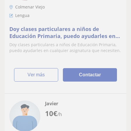
Colmenar Viejo
Lengua
Doy clases particulares a niños de
Educación Primaria, puedo ayudarles en
cualquier asignatura que necesiten
Doy clases particulares a niños de Educación Primaria,
puedo ayudarles en cualquier asignatura que necesiten.
ver más
Contactar
Javier
10
€
/h