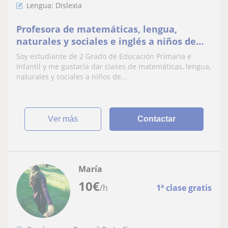
Lengua: Dislexia
Profesora de matemáticas, lengua,
naturales y sociales e inglés a niños de
infantil o primaria. Me considero una
Soy estudiante de 2 Grado de Educación Primaria e
persona que siempre está dispuesta a
Infantil y me gustaría dar clases de matemáticas, lengua,
ayudar y con ganas de aprender y enseñar
naturales y sociales a niños de...
ver más
Contactar
María
10
€
/h
1ª clase gratis