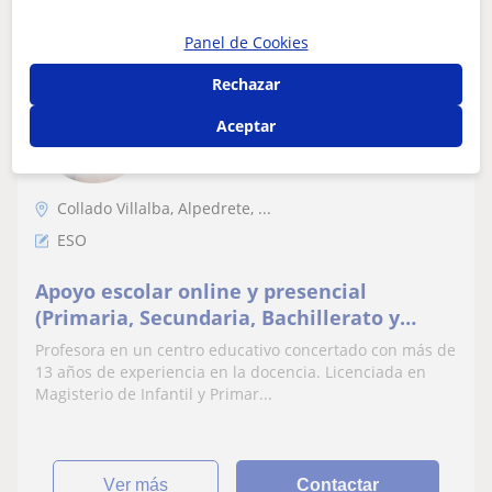
Panel de Cookies
Raquel
Rechazar
★
5,0
(4 valoraciones)
Aceptar
18
€
/h
Collado Villalba, Alpedrete, ...
ESO
Apoyo escolar online y presencial
(Primaria, Secundaria, Bachillerato y
EBAU)
Profesora en un centro educativo concertado con más de
13 años de experiencia en la docencia. Licenciada en
Magisterio de Infantil y Primar...
ver más
Contactar