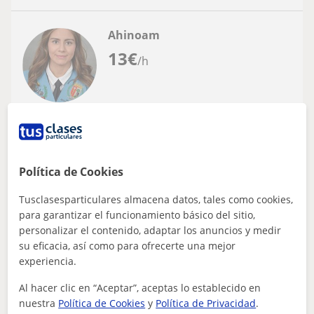
Ahinoam
13
€
/h
Colmenar Viejo
Castellano
Profesora de lengua y literatura apta para
Política de Cookies
enseñar
Tusclasesparticulares almacena datos, tales como cookies,
Profesora particular o en grupos reducidos, cuento con
para garantizar el funcionamiento básico del sitio,
experiencia en ambas cosas, clases amenas,
personalizar el contenido, adaptar los anuncios y medir
colaborativas y con mucho aprendizaje. Ta...
su eficacia, así como para ofrecerte una mejor
experiencia.
Al hacer clic en “Aceptar”, aceptas lo establecido en
ver más
Contactar
nuestra
Política de Cookies
y
Política de Privacidad
.