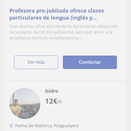
Profesora pre-jubilada ofrece clases
particulares de lengua (inglés y
castellano)
Tras muchos años ejerciendo la docencia en educación
secundaria, decidí pre-jubilarme, pero por amor a la
enseñanza (disfruto enseñando) bu...
ver más
Contactar
Isidro
12
€
/h
Palma De Mallorca, Puigpunyent