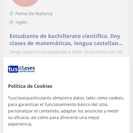
Palma De Mallorca
Inglés
Estudiante de bachillerato científico. Doy
clases de matemáticas, lengua castellana,
catalana e inglés a nivel de primaria.
Tengo experiencia ayudando a niños de primaria con los
deberes y explicándoles los temas de forma clara y con
paciencia. Me adapto al ritmo...
Política de Cookies
ver más
Contactar
Tusclasesparticulares almacena datos, tales como cookies,
para garantizar el funcionamiento básico del sitio,
personalizar el contenido, adaptar los anuncios y medir
Kat
su eficacia, así como para ofrecerte una mejor
experiencia.
Profesor Verificado