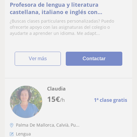
Profesora de lengua y literatura
castellana, italiano e inglés con
experiencia trabajando con niños, jóvenes
¿Buscas clases particulares personalizadas? Puedo
y adultos.
ofrecerte apoyo con las asignaturas del colegio o
ayudarte a aprender un idioma. Me adapt...
ver más
Contactar
Claudia
15
€
/h
1ª clase gratis
Palma De Mallorca, Calvià, Pu...
Lengua