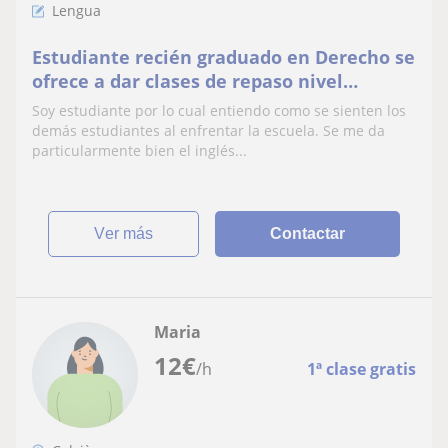
Lengua
Estudiante recién graduado en Derecho se
ofrece a dar clases de repaso nivel
ESO/Bachiller
Soy estudiante por lo cual entiendo como se sienten los
demás estudiantes al enfrentar la escuela. Se me da
particularmente bien el inglés...
ver más
Contactar
Maria
12
€
/h
1ª clase gratis