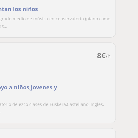
tan los niños
 grado medio de música en conservatorio (piano como
t...
8
€
/h
oyo a niños,jovenes y
orio de ezco clases de Euskera,Castellano, Ingles,
.