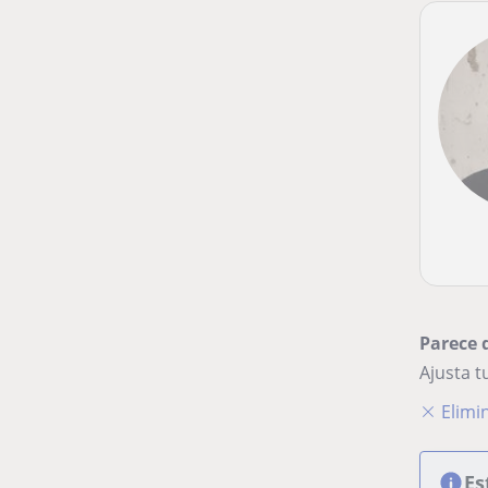
Parece 
Ajusta 
Elimin
Es