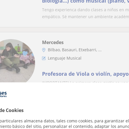
biología...) como musical (piano, 
musical...)
Tengo experienca dando clases a niños en m
empático. Sé mantener un ambiente académic
Mercedes
Bilbao, Basauri, Etxebarri, ...
Lenguaje Musical
Profesora de Viola o violín, apoy
IMPORTANTE! La primera clase gratis es una
primer contactoGrado 7 ABRSM de Viola y Ele
 de Cookies
Daniela
particulares almacena datos, tales como cookies, para garantizar el
Bilbao, Vitoria-Gasteiz
ento básico del sitio, personalizar el contenido, adaptar los anunc