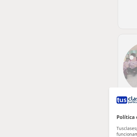
Política
Tusclases
funcionami