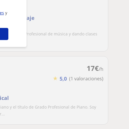
ies
y
 y de Lenguaje
Conservatorio Profesional de música y dando clases
..
17
€
/h
★
5,0
(1 valoraciones)
ical
ano y el título de Grado Profesional de Piano. Soy
...