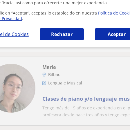
Lenguaje Musical
eficacia, así como para ofrecerte una mejor experiencia.
lic en “Aceptar”, aceptas lo establecido en nuestra
Política de Cook
Doy clases particulares de violín
e Privacidad
.
Musical(Vitoria-Gasteiz)
el de Cookies
Rechazar
Aceptar
Graduada en el profesional de violín por el 
desde hace 10 años tanto de iniciación como.
María
Bilbao
Lenguaje Musical
Clases de piano y/o lenguaje mus
Tengo más de 15 años de experiencia en el pi
profesora desde hace tres años y tengo exper