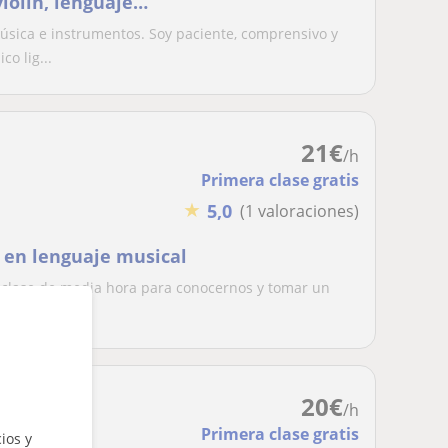
violin, lenguaje
úsica e instrumentos. Soy paciente, comprensivo y
o lig...
21
€
/h
Primera clase gratis
★
5,0
(1 valoraciones)
o en lenguaje musical
 clase de media hora para conocernos y tomar un
mental...
20
€
/h
Primera clase gratis
ios y