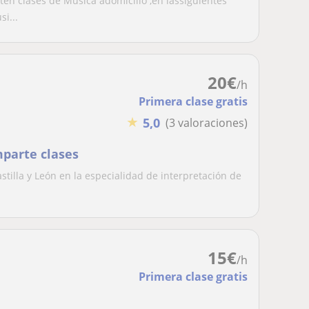
ten clases de Musica adomicilio ,en lassiguientes
i...
20
€
/h
Primera clase gratis
★
5,0
(3 valoraciones)
mparte clases
tilla y León en la especialidad de interpretación de
15
€
/h
Primera clase gratis