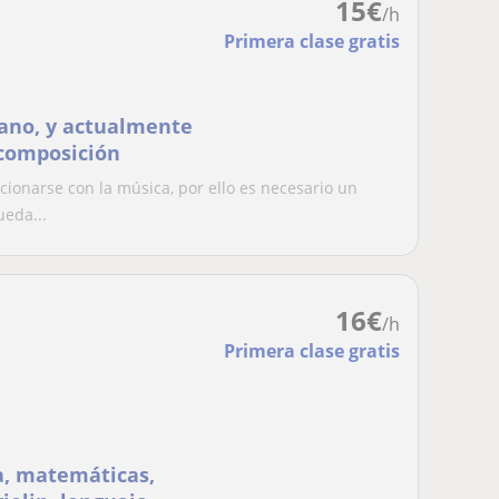
15
€
/h
Primera clase gratis
iano, y actualmente
 composición
ionarse con la música, por ello es necesario un
ueda...
16
€
/h
Primera clase gratis
a, matemáticas,