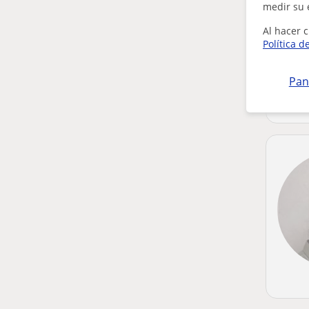
medir su 
Al hacer c
Política d
Pan