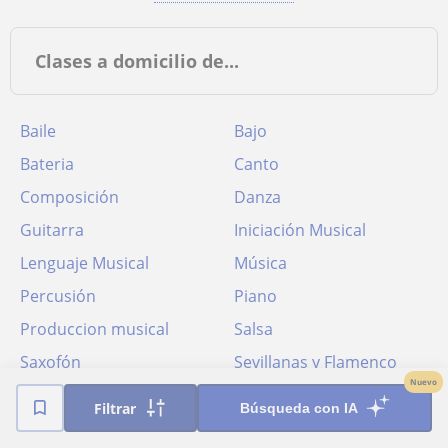
Clases a domicilio de...
Baile
Bajo
Bateria
Canto
Composición
Danza
Guitarra
Iniciación Musical
Lenguaje Musical
Música
Percusión
Piano
Produccion musical
Salsa
Saxofón
Sevillanas y Flamenco
Nuevo
Trompeta
Viola
Filtrar
Búsqueda con IA
Violín
Violonchelo