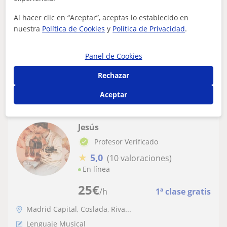
Ofrezco clases de viola y lenguaje musical a todos los
Al hacer clic en “Aceptar”, aceptas lo establecido en
niveles y edades.Preparo pases de grado, pruebas de
nuestra
Política de Cookies
y
Política de Privacidad
.
acceso y doy clases o bien aisla...
Panel de Cookies
Rechazar
ver más
Contactar
Aceptar
Jesús
Profesor Verificado
★
5,0
(10 valoraciones)
En línea
25
€
/h
1ª clase gratis
Madrid Capital, Coslada, Riva...
Lenguaje Musical