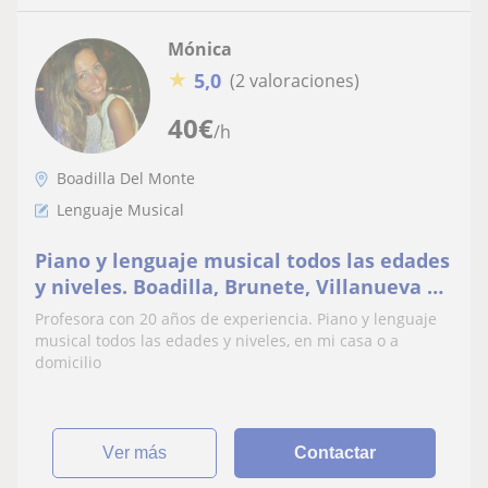
Mónica
★
5,0
(2 valoraciones)
40
€
/h
Boadilla Del Monte
Lenguaje Musical
Piano y lenguaje musical todos las edades
y niveles. Boadilla, Brunete, Villanueva de
la Cañada, Villanueva del Pardillo,
Profesora con 20 años de experiencia. Piano y lenguaje
Valdemorillo
musical todos las edades y niveles, en mi casa o a
domicilio
ver más
Contactar