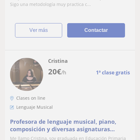
Sigo una metodología muy practica c...
ver más
Contactar
Cristina
20
€
/h
1ª clase gratis
Clases on line
Lenguaje Musical
Profesora de lenguaje musical, piano,
composición y diversas asignaturas
musicales
Me llamo Cristina, soy graduada en Educación Primaria