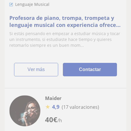
Lenguaje Musical
Profesora de piano, trompa, trompeta y
lenguaje musical con experiencia ofrece
clases particulares a domicilio y online.
Si estás pensando en empezar a estudiar música y tocar
Formación superior de interpretación
un instrumento, si estudiaste hace tiempo y quieres
musical y pedagogía
retomarlo siempre es un buen mom...
ver más
Contactar
Maider
★
4,9
(17 valoraciones)
40
€
/h