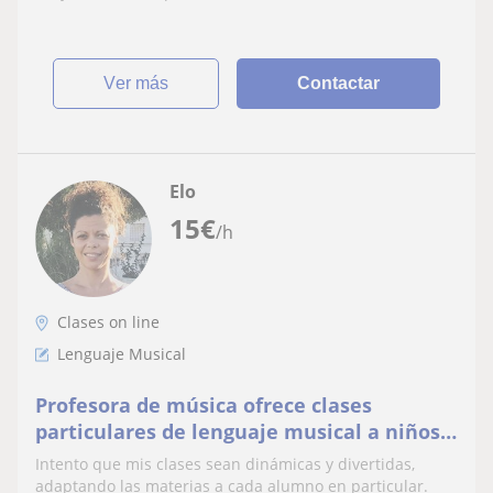
ver más
Contactar
Elo
15
€
/h
Clases on line
Lenguaje Musical
Profesora de música ofrece clases
particulares de lenguaje musical a niños y
adultos
Intento que mis clases sean dinámicas y divertidas,
adaptando las materias a cada alumno en particular.