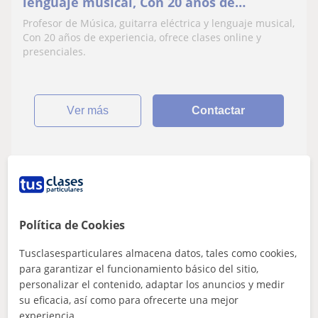
lenguaje musical, Con 20 años de
experiencia, ofrece clases online y
Profesor de Música, guitarra eléctrica y lenguaje musical,
presenciales
Con 20 años de experiencia, ofrece clases online y
presenciales.
ver más
Contactar
Laura
★
5,0
(14 valoraciones)
Política de Cookies
30
€
/h
1ª clase gratis
Tusclasesparticulares almacena datos, tales como cookies,
Majadahonda, Boadilla Del Mon...
para garantizar el funcionamiento básico del sitio,
personalizar el contenido, adaptar los anuncios y medir
Lenguaje Musical
su eficacia, así como para ofrecerte una mejor
experiencia.
CLASES DE VIOLA Y LENGUAJE MUSICAL