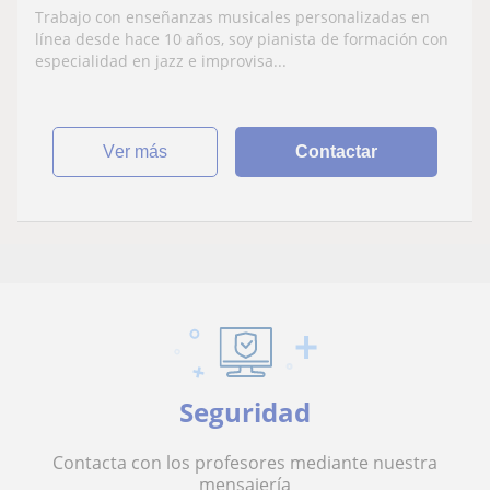
años, Mestre en Música
Trabajo con enseñanzas musicales personalizadas en
línea desde hace 10 años, soy pianista de formación con
especialidad en jazz e improvisa...
ver más
Contactar
Seguridad
Contacta con los profesores mediante nuestra
mensajería