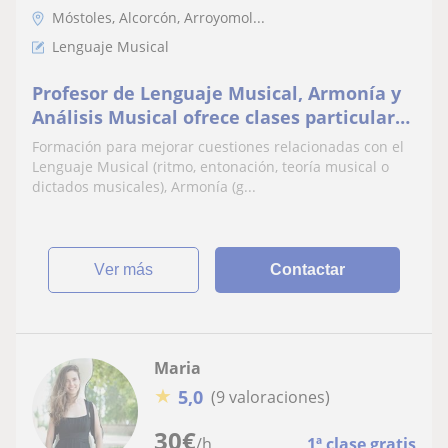
Móstoles, Alcorcón, Arroyomol...
Lenguaje Musical
Profesor de Lenguaje Musical, Armonía y
Análisis Musical ofrece clases particulares
a domicilio y online. Formación Superior
Formación para mejorar cuestiones relacionadas con el
de piano y pedagogía y Máster de Pianista
Lenguaje Musical (ritmo, entonación, teoría musical o
Repertorista
dictados musicales), Armonía (g...
ver más
Contactar
Maria
★
5,0
(9 valoraciones)
30
€
/h
1ª clase gratis