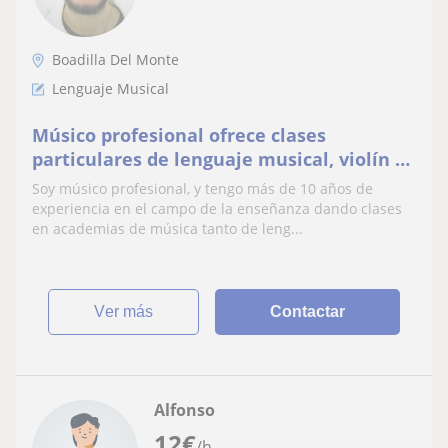
Boadilla Del Monte
Lenguaje Musical
Músico profesional ofrece clases
particulares de lenguaje musical, violín y
piano
Soy músico profesional, y tengo más de 10 años de
experiencia en el campo de la enseñanza dando clases
en academias de música tanto de leng...
ver más
Contactar
Alfonso
12
€
/h