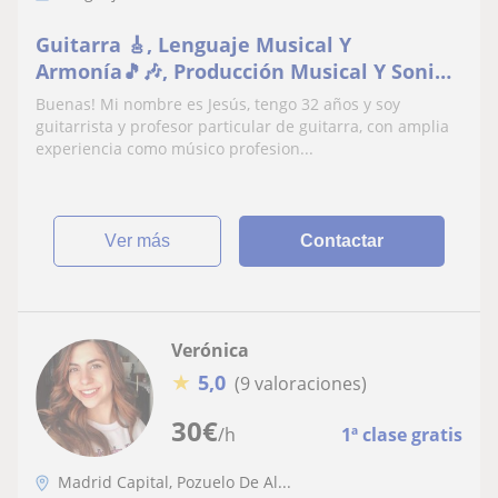
Guitarra 🎸, Lenguaje Musical Y
Armonía🎵🎶, Producción Musical Y Sonido
🎛️🎧
Buenas! Mi nombre es Jesús, tengo 32 años y soy
guitarrista y profesor particular de guitarra, con amplia
experiencia como músico profesion...
ver más
Contactar
Verónica
★
5,0
(9 valoraciones)
30
€
/h
1ª clase gratis
Madrid Capital, Pozuelo De Al...