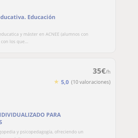
Educativa. Educación
 educatica y máster en ACNEE (alumnos con
con los que...
35
€
/h
★
5,0
(10 valoraciones)
NDIVIDUALIZADO PARA
S
gopedia y psicopedagogía, ofreciendo un