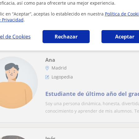
eficacia, así como para ofrecerte una mejor experiencia.
Logopeda a domicilio, logopeda c
lic en “Aceptar”, aceptas lo establecido en nuestra
Política de Cook
sesiones de 45 minutos a domicil
e Privacidad
.
infantil, juvenil y adultos
Soy logopeda graduada por la UCM y colegiad
trabajando con niños, adultos y personas con
el de Cookies
Rechazar
Aceptar
Ana
Madrid
Logopedia
Estudiante de último año del gra
Soy una persona dinámica, honesta, divertida
conocimiento y aprender de mis alumnos. Te 
Inés