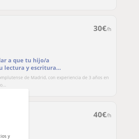
30
€
/h
ar a que tu hijo/a
 lectura y escritura,
l hablar
mplutense de Madrid, con experiencia de 3 años en
o...
40
€
/h
ios y