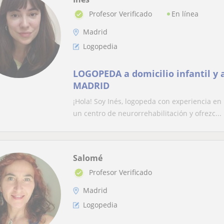
En línea
Profesor Verificado
Madrid
Logopedia
LOGOPEDA a domicilio infantil 
MADRID
¡Hola! Soy Inés, logopeda con experiencia en 
un centro de neurorrehabilitación y ofrezc...
Salomé
Profesor Verificado
Madrid
Logopedia