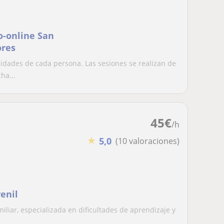
o-online San
ores
idades de cada persona. Las sesiones se realizan de
ha...
45
€
/h
★
5,0
(10 valoraciones)
enil
iliar, especializada en dificultades de aprendizaje y