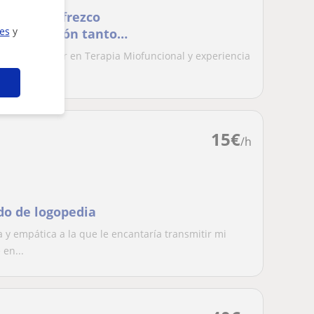
olegiada ofrezco
ies
y
io, población tanto
a, con máster en Terapia Miofuncional y experiencia
...
15
€
/h
do de logopedia
 y empática a la que le encantaría transmitir mi
en...