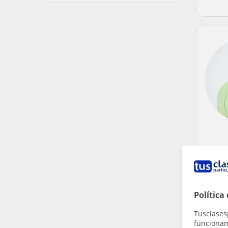
Política
Tusclases
funcionami