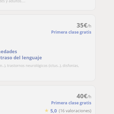
s y adultos....
35
€
/h
Primera clase gratis
medades
etraso del lenguaje
, trastornos neurológicos (ictus..), disfonías,
40
€
/h
Primera clase gratis
★
5,0
(16 valoraciones)